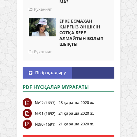
МА?
Руханият
ЕРКЕ ЕСМАХАН
ҚЫРҒЫЗ ӘНШІСІН
СОТҚА БЕРЕ
АЛМАЙТЫН БОЛЫП
ШЫҚТЫ
Руханият
Пікір қалдыру
PDF НҰСҚАЛАР МҰРАҒАТЫ
28 қараша 2020 ж.
№92 (1693)
24 қараша 2020 ж.
№91 (1692)
21 қараша 2020 ж.
№90 (1691)