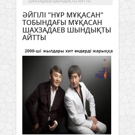
ШАХЗАДАЕВ ШЫНДЫҚТЫ АЙТТЫ
ӘЙГІЛІ "НҰР МҰҚАСАН"
ТОБЫНДАҒЫ МҰҚАСАН
ШАХЗАДАЕВ ШЫНДЫҚТЫ
АЙТТЫ
2000-ші жылдары хит әндерді жарыққа