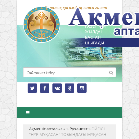
Қалалық қоғамдық-саяси газет
ГАЗЕТ 1994
ЖЫЛДАН
БАСТАП
ШЫҒАДЫ
Ақмешіт апталығы
»
Руханият
» ӘЙГІЛІ
"НҰР МҰҚАСАН" ТОБЫНДАҒЫ МҰҚАСАН