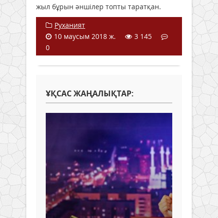
жыл бұрын әншілер топты таратқан.
Руханият
10 маусым 2018 ж.
3 145
0
ҰҚСАС ЖАҢАЛЫҚТАР: