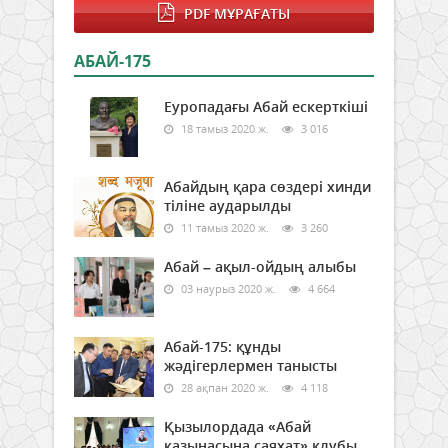
PDF МҰРАҒАТЫ
АБАЙ-175
Еуропадағы Абай ескерткіші
18 тамыз 2020 ж.
3 016
Абайдың қара сөздері хинди
тіліне аударылды
11 тамыз 2020 ж.
3 260
Абай – ақыл-ойдың алыбы
03 наурыз 2020 ж.
4 664
Абай-175: құнды
жәдігерлермен танысты
28 ақпан 2020 ж.
4 118
Қызылордада «Абай
қазынасына саяхат» клубы