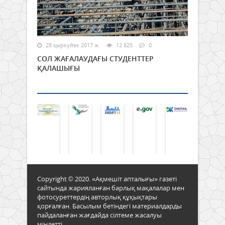
28 қыркүйек 2017 ж.
12 825
0
СОЛ ЖАҒАЛАУДАҒЫ СТУДЕНТТЕР
ҚАЛАШЫҒЫ
Copyright © 2020. «Ақмешіт апталығы» газеті
сайтында жарияланған барлық мақалалар мен
фотосуреттердің авторлық құқықтары
қорғалған. Басылым бетіндегі материалдарды
пайдаланған жағдайда сілтеме жасалуы
міндетті.