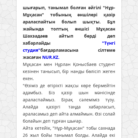
шығарып, танымал болған әйгілі "Нұр-
Мұқасан" тобының әншілері қазір
араласпайтын болып шықты. Бұл
жайында топтың әншісі Мұқасан
Шахзадаев айтып берді деп
хабарлайды
"Түнгі
студия"
бағдарламасына сілтеме
жасаған
NUR.KZ.
Мұқасан мен Нұрлан Қонысбаев студент
кезінен танысып, бір нанды бөлісіп жеген
екен.
"Өзіміз де өтірікті жақсы көре бермейтін
адамбыз. Біз қазір шын мәнісінде
араласпаймыз. Бірақ сәлеміміз түзу.
Алайда қазіргі таңда хабарласып,
араласамыз деп айта алмаймын. Өзі солай
болайын деп тұрған шығар.
Айта кетейік, "Нұр-Мұқасан" тобы сахнада
26 жыл бойы танымал болды. Алайда екі