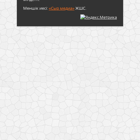
Меншік иесі:
«Сыр медиа»
ЖШС.