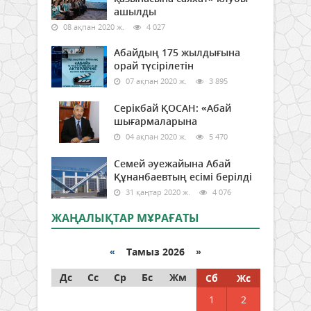
ашылды
08 ақпан 2020 ж.
4 027
Абайдың 175 жылдығына
орай түсірілетін
07 ақпан 2020 ж.
3 895
Серікбай ҚОСАН: «Абай
шығармаларына
04 ақпан 2020 ж.
5 470
Семей әуежайына Абай
Құнанбаевтың есімі берілді
31 қаңтар 2020 ж.
4 076
ЖАҢАЛЫҚТАР МҰРАҒАТЫ
«
Тамыз 2026 »
Дс
Сс
Ср
Бс
Жм
Сб
Жс
1
2