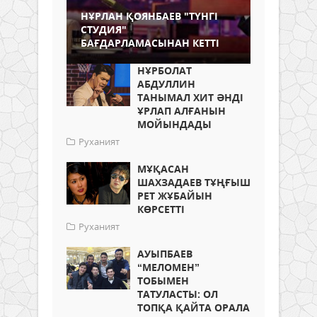
НҰРЛАН ҚОЯНБАЕВ "ТҮНГІ
СТУДИЯ"
БАҒДАРЛАМАСЫНАН КЕТТІ
НҰРБОЛАТ
АБДУЛЛИН
ТАНЫМАЛ ХИТ ӘНДІ
ҰРЛАП АЛҒАНЫН
МОЙЫНДАДЫ
Руханият
МҰҚАСАН
ШАХЗАДАЕВ ТҰҢҒЫШ
РЕТ ЖҰБАЙЫН
КӨРСЕТТІ
Руханият
АУЫПБАЕВ
“МЕЛОМЕН”
ТОБЫМЕН
ТАТУЛАСТЫ: ОЛ
ТОПҚА ҚАЙТА ОРАЛА