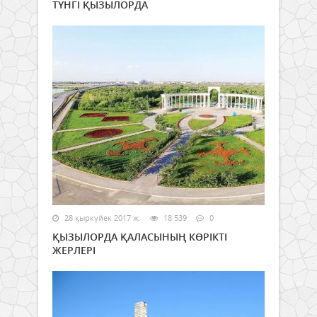
ТҮНГІ ҚЫЗЫЛОРДА
28 қыркүйек 2017 ж.
18 539
0
ҚЫЗЫЛОРДА ҚАЛАСЫНЫҢ КӨРІКТІ
ЖЕРЛЕРІ