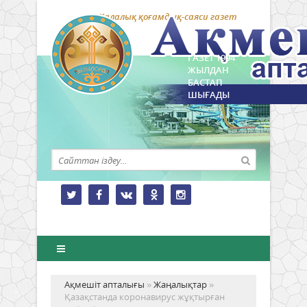
Қалалық қоғамдық-саяси газет
ГАЗЕТ 1994
ЖЫЛДАН
БАСТАП
ШЫҒАДЫ
Ақмешіт апталығы
»
Жаңалықтар
»
Қазақстанда коронавирус жұқтырған