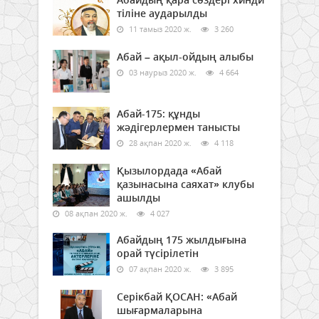
тіліне аударылды
11 тамыз 2020 ж.
3 260
Абай – ақыл-ойдың алыбы
03 наурыз 2020 ж.
4 664
Абай-175: құнды
жәдігерлермен танысты
28 ақпан 2020 ж.
4 118
Қызылордада «Абай
қазынасына саяхат» клубы
ашылды
08 ақпан 2020 ж.
4 027
Абайдың 175 жылдығына
орай түсірілетін
07 ақпан 2020 ж.
3 895
Серікбай ҚОСАН: «Абай
шығармаларына