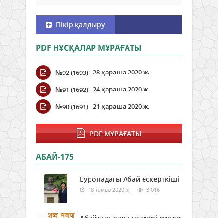
Пікір қалдыру
PDF НҰСҚАЛАР МҰРАҒАТЫ
28 қараша 2020 ж.
№92 (1693)
24 қараша 2020 ж.
№91 (1692)
21 қараша 2020 ж.
№90 (1691)
PDF МҰРАҒАТЫ
АБАЙ-175
Еуропадағы Абай ескерткіші
18 тамыз 2020 ж.
3 016
Абайдың қара сөздері хинди