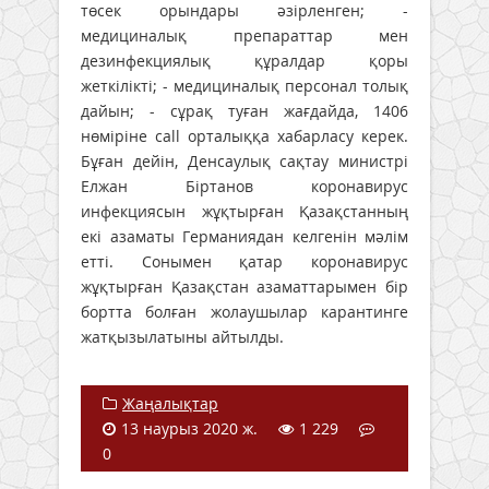
төсек орындары әзірленген; -
медициналық препараттар мен
дезинфекциялық құралдар қоры
жеткілікті; - медициналық персонал толық
дайын; - сұрақ туған жағдайда, 1406
нөміріне call орталыққа хабарласу керек.
Бұған дейін, Денсаулық сақтау министрі
Елжан Біртанов коронавирус
инфекциясын жұқтырған Қазақстанның
екі азаматы Германиядан келгенін мәлім
етті. Сонымен қатар коронавирус
жұқтырған Қазақстан азаматтарымен бір
бортта болған жолаушылар карантинге
жатқызылатыны айтылды.
Жаңалықтар
13 наурыз 2020 ж.
1 229
0