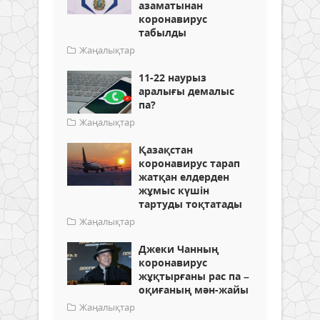
азаматынан
коронавирус
табылды
Жаңалықтар
11-22 наурыз
аралығы демалыс
па?
Жаңалықтар
Қазақстан
коронавирус тарап
жатқан елдерден
жұмыс күшін
тартуды тоқтатады
Жаңалықтар
Джеки Чанның
коронавирус
жұқтырғаны рас па –
оқиғаның мән-жайы
Жаңалықтар