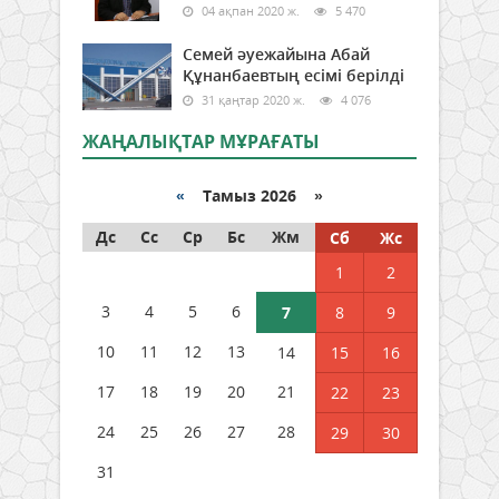
04 ақпан 2020 ж.
5 470
Семей әуежайына Абай
Құнанбаевтың есімі берілді
31 қаңтар 2020 ж.
4 076
ЖАҢАЛЫҚТАР МҰРАҒАТЫ
«
Тамыз 2026 »
Дс
Сс
Ср
Бс
Жм
Сб
Жс
1
2
3
4
5
6
7
8
9
10
11
12
13
14
15
16
17
18
19
20
21
22
23
24
25
26
27
28
29
30
31