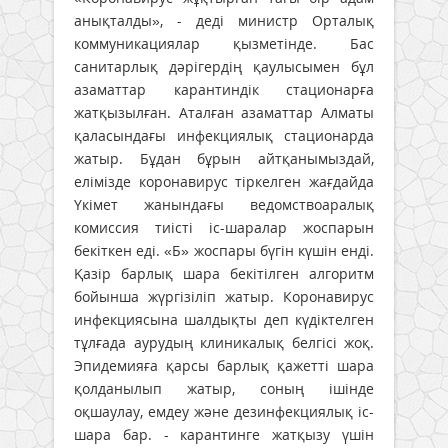
анықталды», - деді министр Орталық
коммуникациялар қызметінде. Бас
санитарлық дәрігердің қаулысымен бұл
азаматтар карантиндік стационарға
жатқызылған. Аталған азаматтар Алматы
қаласындағы инфекциялық стационарда
жатыр. Бұдан бұрын айтқанымыздай,
елімізде коронавирус тіркелген жағдайда
Үкімет жанындағы ведомствоаралық
комиссия тиісті іс-шаралар жоспарын
бекіткен еді. «Б» жоспары бүгін күшін енді.
Қазір барлық шара бекітілген алгоритм
бойынша жүргізіліп жатыр. Коронавирус
инфекциясына шалдықты деп күдіктелген
тұлғада аурудың клиникалық белгісі жоқ.
Эпидемияға қарсы барлық қажетті шара
қолданылып жатыр, соның ішінде
оқшаулау, емдеу және дезинфекциялық іс-
шара бар. - карантинге жатқызу үшін