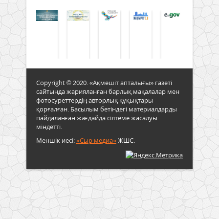
Copyright © 2020. «Ақмешіт апталығы» газеті
сайтында жарияланған барлық мақалалар мен
фотосуреттердің авторлық құқықтары
қорғалған. Басылым бетіндегі материалдарды
пайдаланған жағдайда сілтеме жасалуы
міндетті.
Меншік иесі:
«Сыр медиа»
ЖШС.