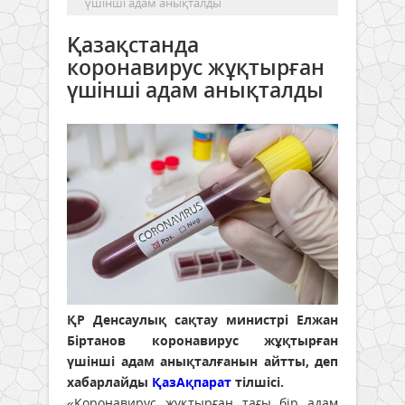
үшінші адам анықталды
Қазақстанда
коронавирус жұқтырған
үшінші адам анықталды
ҚР Денсаулық сақтау министрі Елжан
Біртанов коронавирус жұқтырған
үшінші адам анықталғанын айтты, деп
хабарлайды
ҚазАқпарат
тілшісі.
«Коронавирус жұқтырған тағы бір адам