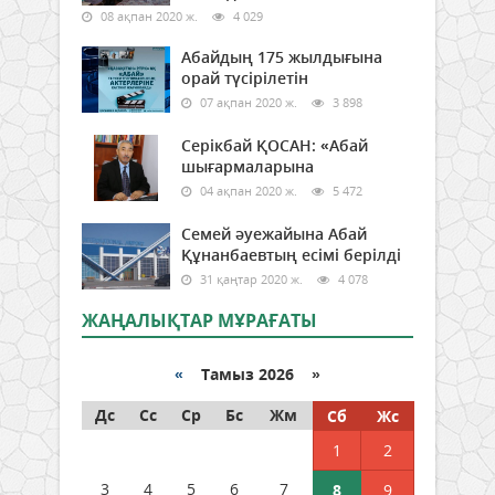
08 ақпан 2020 ж.
4 029
Абайдың 175 жылдығына
орай түсірілетін
07 ақпан 2020 ж.
3 898
Серікбай ҚОСАН: «Абай
шығармаларына
04 ақпан 2020 ж.
5 472
Семей әуежайына Абай
Құнанбаевтың есімі берілді
31 қаңтар 2020 ж.
4 078
ЖАҢАЛЫҚТАР МҰРАҒАТЫ
«
Тамыз 2026 »
Дс
Сс
Ср
Бс
Жм
Сб
Жс
1
2
3
4
5
6
7
8
9