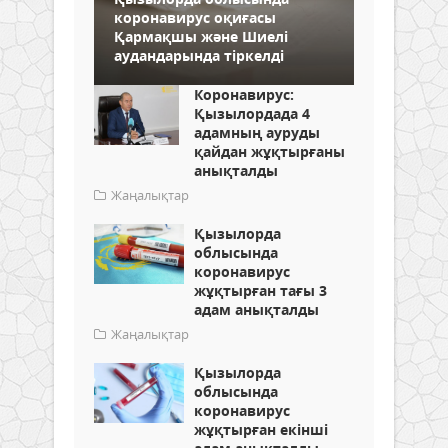
коронавирус оқиғасы
Қармақшы және Шиелі
аудандарында тіркелді
Коронавирус:
Қызылордада 4
адамның ауруды
қайдан жұқтырғаны
анықталды
Жаңалықтар
Қызылорда
облысында
коронавирус
жұқтырған тағы 3
адам анықталды
Жаңалықтар
Қызылорда
облысында
коронавирус
жұқтырған екінші