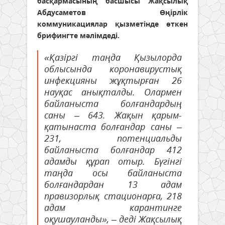
басқармасының басшысы Жақсылық
Абдусаметов Өңірлік
коммуникациялар қызметінде өткен
брифингте мәлімдеді.
«Қазіргі таңда Қызылорда
облысында коронавирустық
инфекцияны жұқтырған 26
науқас анықталды. Олармен
байланыста болғандардың
саны – 643. Жақын қарым-
қатынаста болғандар саны –
231, потенциальды
байланыста болғандар 412
адамды құрап отыр. Бүгінгі
таңда осы байланыста
болғандардан 13 адам
правизорлық стационарға, 218
адам карантинге
оқушауланды», – деді Жақсылық