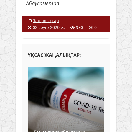
Абдусаметов.
Жаңалықтар
02 сәуір 2020 ж.
990
0
ҰҚСАС ЖАҢАЛЫҚТАР:
Қызылорда облысында