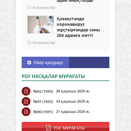
адам анықталды
Жаңалықтар
Қазақстанда
коронавирус
жұқтырғандар саны
204 адамға жетті
Жаңалықтар
Пікір қалдыру
PDF НҰСҚАЛАР МҰРАҒАТЫ
28 қараша 2020 ж.
№92 (1693)
24 қараша 2020 ж.
№91 (1692)
21 қараша 2020 ж.
№90 (1691)
PDF МҰРАҒАТЫ