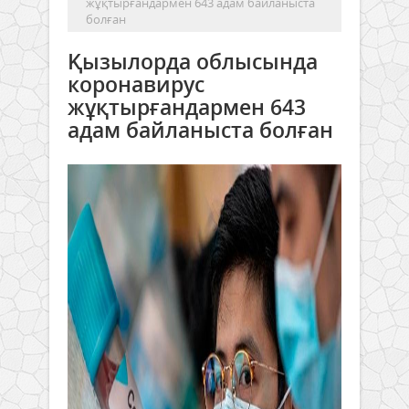
жұқтырғандармен 643 адам байланыста
болған
Қызылорда облысында
коронавирус
жұқтырғандармен 643
адам байланыста болған