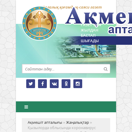
Қалалық қоғамдық-саяси газет
ГАЗЕТ 1994
ЖЫЛДАН
БАСТАП
ШЫҒАДЫ
Ақмешіт апталығы
»
Жаңалықтар
»
Қызылорда облысында коронавирус