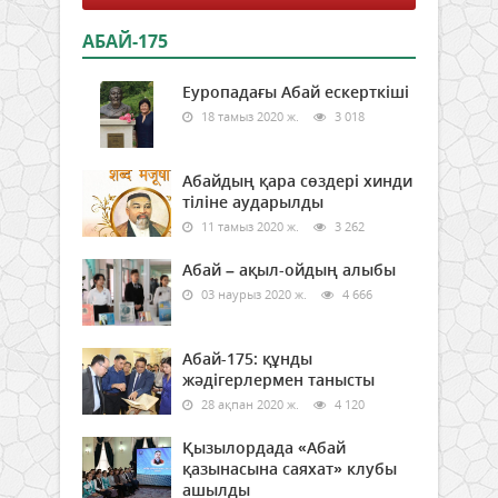
АБАЙ-175
Еуропадағы Абай ескерткіші
18 тамыз 2020 ж.
3 018
Абайдың қара сөздері хинди
тіліне аударылды
11 тамыз 2020 ж.
3 262
Абай – ақыл-ойдың алыбы
03 наурыз 2020 ж.
4 666
Абай-175: құнды
жәдігерлермен танысты
28 ақпан 2020 ж.
4 120
Қызылордада «Абай
қазынасына саяхат» клубы
ашылды