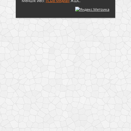
Меншік иесі:
«Сыр медиа»
ЖШС.