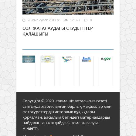
28 қыркүйек 2017 ж.
12 827
0
СОЛ ЖАҒАЛАУДАҒЫ СТУДЕНТТЕР
ҚАЛАШЫҒЫ
Copyright © 2020. «Ақмешіт апталығы» газеті
сайтында жарияланған барлық мақалалар мен
фотосуреттердің авторлық құқықтары
қорғалған. Басылым бетіндегі материалдарды
пайдаланған жағдайда сілтеме жасалуы
міндетті.