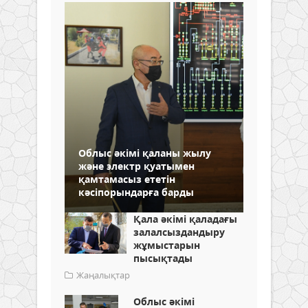
Облыс әкімі қаланы жылу
және электр қуатымен
қамтамасыз ететін
кәсіпорындарға барды
Қала әкімі қаладағы
залалсыздандыру
жұмыстарын
пысықтады
Жаңалықтар
Облыс әкімі