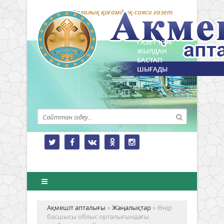
Қалалық қоғамдық-саяси газет
ГАЗЕТ 1994
ЖЫЛДАН
БАСТАП
ШЫҒАДЫ
Ақмешіт апталығы
»
Жаңалықтар
» Өңір
басшысы облыс орталығындағы