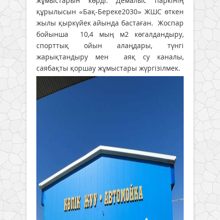
жұмыстарын көрді. Демалыс паркінің
құрылысын «Бақ-Береке2030» ЖШС өткен
жылы қыркүйек айында бастаған. Жоспар
бойынша 10,4 мың м2 көгалдандыру,
спорттық ойын алаңдары, түнгі
жарықтандыру мен аяқ су каналы,
саябақты қоршау жұмыстары жүргізілмек.