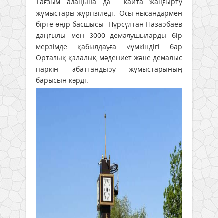
Тағзым алаңына да қайта жаңғырту
жұмыстары жүргізіледі. Осы нысандармен
бірге өңір басшысы Нұрсұлтан Назарбаев
даңғылы мен 3000 демалушыларды бір
мерзімде қабылдауға мүмкіндігі бар
Орталық қалалық мәдениет және демалыс
паркін абаттандыру жұмыстарының
барысын көрді.