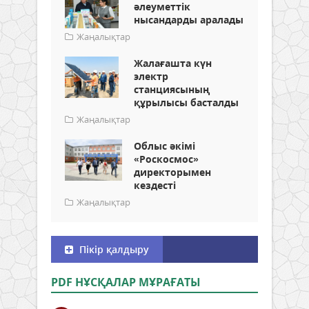
әлеуметтік
нысандарды аралады
Жаңалықтар
Жалағашта күн
электр
станциясының
құрылысы басталды
Жаңалықтар
Облыс әкімі
«Роскосмос»
директорымен
кездесті
Жаңалықтар
Пікір қалдыру
PDF НҰСҚАЛАР МҰРАҒАТЫ