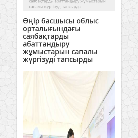
саябақтарды абаттандыру жұмыстарын
сапалы жүргізуді тапсырды
Өңір басшысы облыс
орталығындағы
саябақтарды
абаттандыру
жұмыстарын сапалы
жүргізуді тапсырды