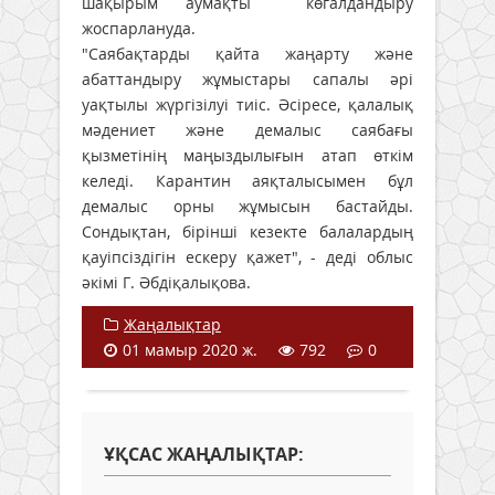
шақырым аумақты көгалдандыру
жоспарлануда.
"Саябақтарды қайта жаңарту және
абаттандыру жұмыстары сапалы әрі
уақтылы жүргізілуі тиіс. Әсіресе, қалалық
мәдениет және демалыс саябағы
қызметінің маңыздылығын атап өткім
келеді. Карантин аяқталысымен бұл
демалыс орны жұмысын бастайды.
Сондықтан, бірінші кезекте балалардың
қауіпсіздігін ескеру қажет", - деді облыс
әкімі Г. Әбдіқалықова.
Жаңалықтар
01 мамыр 2020 ж.
792
0
ҰҚСАС ЖАҢАЛЫҚТАР: