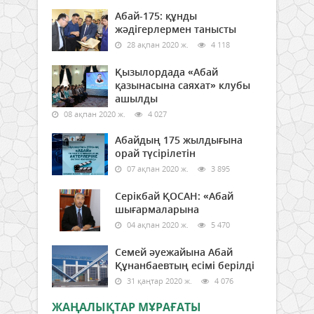
Абай-175: құнды
жәдігерлермен танысты
28 ақпан 2020 ж.
4 118
Қызылордада «Абай
қазынасына саяхат» клубы
ашылды
08 ақпан 2020 ж.
4 027
Абайдың 175 жылдығына
орай түсірілетін
07 ақпан 2020 ж.
3 895
Серікбай ҚОСАН: «Абай
шығармаларына
04 ақпан 2020 ж.
5 470
Семей әуежайына Абай
Құнанбаевтың есімі берілді
31 қаңтар 2020 ж.
4 076
ЖАҢАЛЫҚТАР МҰРАҒАТЫ