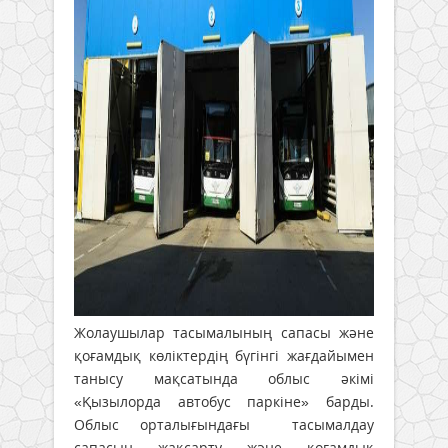
Жолаушылар тасымалының сапасы және
қоғамдық көліктердің бүгінгі жағдайымен
танысу мақсатында облыс әкімі
«Қызылорда автобус паркіне» барды.
Облыс орталығындағы тасымалдау
сапасын жақсарту және қоғамдық