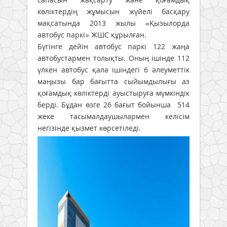
көліктердің жұмысын жүйелі басқару
мақсатында 2013 жылы «Қызылорда
автобус паркі» ЖШС құрылған.
Бүгінге дейін автобус паркі 122 жаңа
автобустармен толықты. Оның ішінде 112
үлкен автобус қала ішіндегі 6 әлеуметтік
маңызы бар бағытта сыйымдылығы аз
қоғамдық көліктерді ауыстыруға мүмкіндік
берді. Бұдан өзге 26 бағыт бойынша 514
жеке тасымалдаушылармен келісім
негізінде қызмет көрсетіледі.