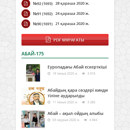
28 қараша 2020 ж.
№92 (1693)
24 қараша 2020 ж.
№91 (1692)
21 қараша 2020 ж.
№90 (1691)
PDF МҰРАҒАТЫ
АБАЙ-175
Еуропадағы Абай ескерткіші
18 тамыз 2020 ж.
3 016
Абайдың қара сөздері хинди
тіліне аударылды
11 тамыз 2020 ж.
3 260
Абай – ақыл-ойдың алыбы
03 наурыз 2020 ж.
4 664