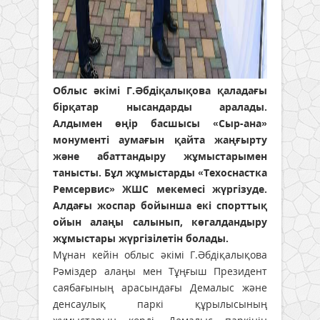
Облыс әкімі Г.Әбдіқалықова қаладағы
бірқатар нысандарды аралады.
Алдымен өңір басшысы «Сыр-ана»
монументі аумағын қайта жаңғырту
және абаттандыру жұмыстарымен
танысты. Бұл жұмыстарды «Техоснастка
Ремсервис» ЖШС мекемесі жүргізуде.
Алдағы жоспар бойынша екі спорттық
ойын алаңы салынып, көгалдандыру
жұмыстары жүргізілетін болады.
Мұнан кейін облыс әкімі Г.Әбдіқалықова
Рәміздер алаңы мен Тұңғыш Президент
саябағының арасындағы Демалыс және
денсаулық паркі құрылысының