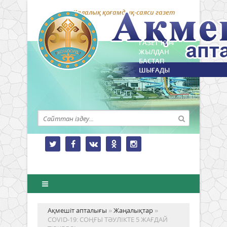
Қалалық қоғамдық-саяси газет
ГАЗЕТ 1994
ЖЫЛДАН
БАСТАП
ШЫҒАДЫ
Ақмешіт апталығы
»
Жаңалықтар
»
COVID-19: СОҢҒЫ ТӘУЛІКТЕ 5 ЖАҒДАЙ