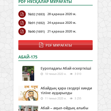
PDF НҰСҚАЛАР МҰРАҒАТЫ
28 қараша 2020 ж.
№92 (1693)
24 қараша 2020 ж.
№91 (1692)
21 қараша 2020 ж.
№90 (1691)
PDF МҰРАҒАТЫ
АБАЙ-175
Еуропадағы Абай ескерткіші
18 тамыз 2020 ж.
3 010
Абайдың қара сөздері хинди
тіліне аударылды
11 тамыз 2020 ж.
3 255
Абай – ақыл-ойдың алыбы