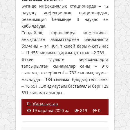
Бүгінде инфекциялық стационарда – 12
науқас, инфекциялық стационардың
реанимация бөлімінде 3 науқас ем
қабылдауда.
Сондай-ақ, коронавирус инфекциясы
анықталған азаматтармен байланыста
болғаны – 14 404, тікелей қарым-қатынас
– 11 655, ықтимал қарым-қатынас –2 739.
Өткен тәулікте зертханаларға
тапсырылған сынамалар саны – 916
сынама, тексерілгені – 732 сынама, жұмыс
жасалуда – 184 сынама. Қалдық тест саны
– 16 651 . Эпидмаусым басталғалы бері 129
531 сынама алынды.
Жаңалықтар
19 қараша 2020 ж.
819
0