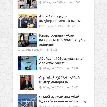
03 наурыз 2020 ж.
4 660
Абай-175: құнды
жәдігерлермен танысты
28 ақпан 2020 ж.
4 113
Қызылордада «Абай
қазынасына саяхат» клубы
ашылды
08 ақпан 2020 ж.
4 022
Абайдың 175 жылдығына
орай түсірілетін
07 ақпан 2020 ж.
3 889
Серікбай ҚОСАН: «Абай
шығармаларына
04 ақпан 2020 ж.
5 466
Семей әуежайына Абай
Құнанбаевтың есімі берілді
31 қаңтар 2020 ж.
4 072