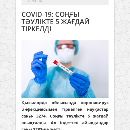
ТІРКЕЛДІ
COVID-19: СОҢҒЫ
ТӘУЛІКТЕ 5 ЖАҒДАЙ
ТІРКЕЛДІ
Қызылорда облысында коронавирус
инфекциясымен тіркелген науқастар
саны- 3274. Соңғы тәулікте 5 жағдай
анықталды. Ал індеттен айыққандар
саны 3233-ке жетті.