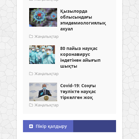
Қызылорда
облысындағы
эпидемиологиялық
ахуал
Жаңалықтар
80 пайыз науқас
коронавирус
індетінен айығып
шықты
Жаңалықтар
Covid-19: Соңғы
тәулікте науқас
тіркелген жоқ
Жаңалықтар
Пікір қалдыру