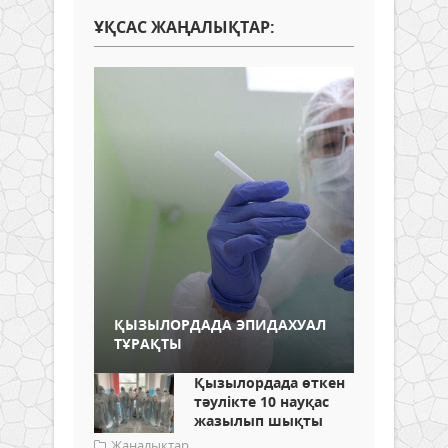
ҰҚСАС ЖАҢАЛЫҚТАР:
ҚЫЗЫЛОРДАДА ЭПИДАХУАЛ
ТҰРАҚТЫ
Қызылордада өткен
тәулікте 10 науқас
жазылып шықты
Жаңалықтар