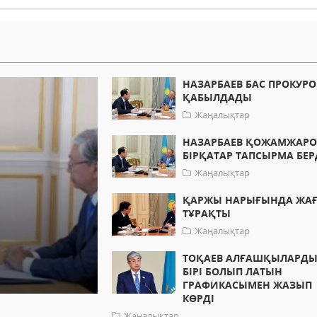
НАЗАРБАЕВ БАС ПРОКУР
ҚАБЫЛДАДЫ
Жаңалықтар
НАЗАРБАЕВ ҚОЖАМЖАР
БІРҚАТАР ТАПСЫРМА БЕР
Жаңалықтар
ҚАРЖЫ НАРЫҒЫНДА ЖА
ТҰРАҚТЫ
Жаңалықтар
ТОҚАЕВ АЛҒАШҚЫЛАРД
БІРІ БОЛЫП ЛАТЫН
ГРАФИКАСЫМЕН ЖАЗЫП
КӨРДІ
Жаңалықтар