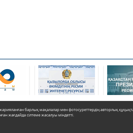
да жарияланған барлық мақалалар мен фотосуреттердің авторлық құқық
ған жағдайда сілтеме жасалуы міндетті.