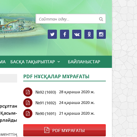
МА
БАСҚА ТАҚЫРЫПТАР
БАЙЛАНЫСТАР
PDF НҰСҚАЛАР МҰРАҒАТЫ
28 қараша 2020 ж.
№92 (1693)
24 қараша 2020 ж.
№91 (1692)
сұлтан
 Қасым-
21 қараша 2020 ж.
№90 (1691)
рлайды
PDF МҰРАҒАТЫ
менттің