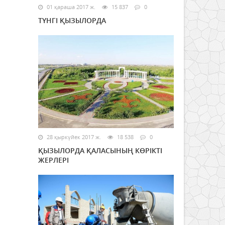
01 қараша 2017 ж.
15 837
0
ТҮНГІ ҚЫЗЫЛОРДА
28 қыркүйек 2017 ж.
18 538
0
ҚЫЗЫЛОРДА ҚАЛАСЫНЫҢ КӨРІКТІ
ЖЕРЛЕРІ