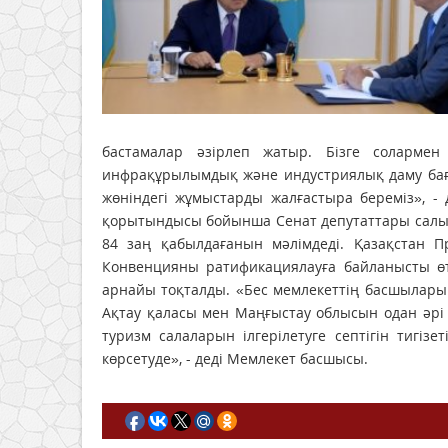
бастамалар әзірлеп жатыр. Бізге соларме
инфрақұрылымдық және индустриялық даму бағд
жөніндегі жұмыстарды жалғастыра береміз», -
қорытындысы бойынша Сенат депутаттары салық, 
84 заң қабылдағанын мәлімдеді. Қазақстан Пр
Конвенцияны ратификациялауға байланысты өт
арнайы тоқталды. «Бес мемлекеттің басшылары
Ақтау қаласы мен Маңғыстау облысын одан әрі
туризм салаларын ілгерілетуге септігін тигі
көрсетуде», - деді Мемлекет басшысы.