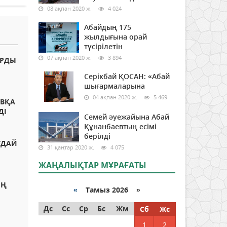
08 ақпан 2020 ж.
4 024
Абайдың 175
жылдығына орай
түсірілетін
07 ақпан 2020 ж.
3 894
ОРДЫ
Серікбай ҚОСАН: «Абай
шығармаларына
04 ақпан 2020 ж.
5 469
ОВҚА
ДІ
Семей әуежайына Абай
Құнанбаевтың есімі
берілді
ҒДАЙ
31 қаңтар 2020 ж.
4 075
ЖАҢАЛЫҚТАР МҰРАҒАТЫ
ЫҢ
«
Тамыз 2026 »
Дс
Сс
Ср
Бс
Жм
Сб
Жс
1
2