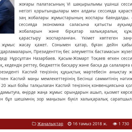
жоғары палатасының VI шақырылымы үшінші сесс
негізгі қорытындылары мен алдағы сессияда қарас
заң жобалары жұмыстарының жоспары баяндалды. 
сессияда экономика саласына қатысты ауқым
жобаларын және бірқатар халықаралық құжа
қарастыру жоспарланған. Үкімет көптеген заң
н жұмыс жасау қажет. Сонымен қатар, бұған дейін қабы
арламаларын, Президенттің бес әлеуметтік бастамасын жүзе
 деді Нұрсұлтан Назарбаев. Қасым-Жомарт Тоқаев өткен сес
кедендік реттеу, бюджеттік басқару және басқа да салаларға
езиденті Каспий теңізінің құқықтық мәртебесін анықтау жө
кен Каспий маңы мемлекеттерінің Бесінші саммитінің нәтиж
 20 жыл бойы талқылаған Каспий теңізінің конвенциясына қо
 дамытуға, өңірде жаңа жұмыс орындарын ашып, қызмет көрс
зетін бұл шешімнің зор маңызын бүкіл халықаралық сарапшы
Жаңалықтар
16 тамыз 2018 ж.
1 730