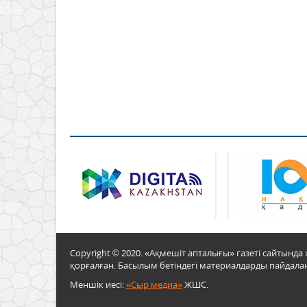
Copyright © 2020. «Ақмешіт апталығы» газеті сайтын
қорғалған. Басылым бетіндегі материалдарды пайдалан
Меншік иесі:
«Сыр медиа»
ЖШС.