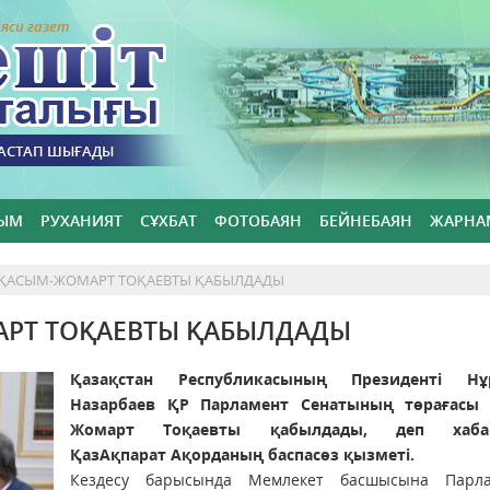
яси газет
БАСТАП ШЫҒАДЫ
ЫМ
РУХАНИЯТ
СҰХБАТ
ФОТОБАЯН
БЕЙНЕБАЯН
ЖАРНА
І ҚАСЫМ-ЖОМАРТ ТОҚАЕВТЫ ҚАБЫЛДАДЫ
АРТ ТОҚАЕВТЫ ҚАБЫЛДАДЫ
Қазақстан Республикасының Президенті Нұр
Назарбаев ҚР Парламент Сенатының төрағасы
Жомарт Тоқаевты қабылдады, деп хаба
ҚазАқпарат Ақорданың баспасөз қызметі.
Кездесу барысында Мемлекет басшысына Парла