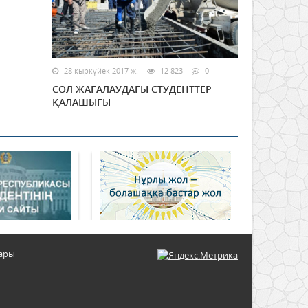
28 қыркүйек 2017 ж.
12 823
0
СОЛ ЖАҒАЛАУДАҒЫ СТУДЕНТТЕР
ҚАЛАШЫҒЫ
тары