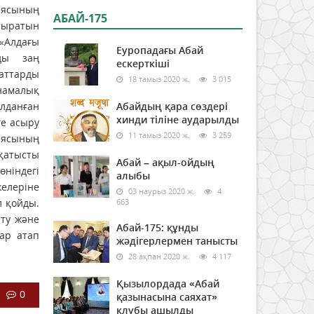
иясының
АБАЙ-175
тыратын
«Алдағы
Еуропадағы Абай
ды заң
ескерткіші
ттарды
18 тамыз 2020 ж.
3 015
намалық
лданған
Абайдың қара сөздері
хинди тіліне аударылды
ге асыру
11 тамыз 2020 ж.
3 259
сиясының
 қатысты
Абай – ақыл-ойдың
ніндегі
алыбы
елеріне
03 наурыз 2020 ж.
4
л қойды.
663
ету және
Абай-175: құнды
лар атап
жәдігерлермен танысты
28 ақпан 2020 ж.
4 117
Қызылордада «Абай
0
қазынасына саяхат»
клубы ашылды