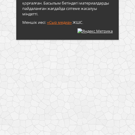
қорғалған. Басылым бетіндегі материалдарды
пайдаланған жағдайда сілтеме жасалуы
міндетті.
Меншік иесі:
«Сыр медиа»
ЖШС.