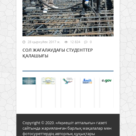
28 қыркүйек 2017 ж.
12 824
0
СОЛ ЖАҒАЛАУДАҒЫ СТУДЕНТТЕР
ҚАЛАШЫҒЫ
Copyright © 2020. «Ақмешіт апталығы» газеті
сайтында жарияланған барлық мақалалар мен
фотосуреттердің авторлық құқықтары