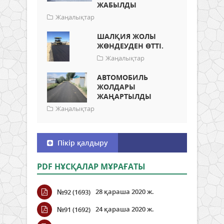
ЖАБЫЛДЫ
Жаңалықтар
ШАЛҚИЯ ЖОЛЫ
ЖӨНДЕУДЕН ӨТТІ.
Жаңалықтар
АВТОМОБИЛЬ
ЖОЛДАРЫ
ЖАҢАРТЫЛДЫ
Жаңалықтар
Пікір қалдыру
PDF НҰСҚАЛАР МҰРАҒАТЫ
28 қараша 2020 ж.
№92 (1693)
24 қараша 2020 ж.
№91 (1692)