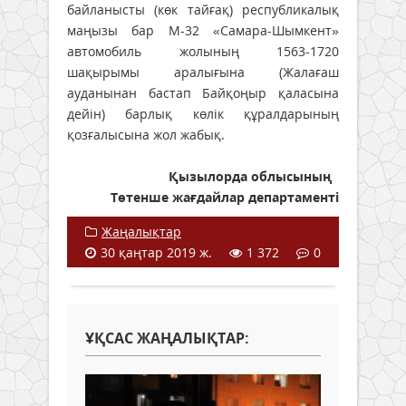
байланысты (көк тайғақ) республикалық
маңызы бар М-32 «Самара-Шымкент»
автомобиль жолының 1563-1720
шақырымы аралығына (Жалағаш
ауданынан бастап Байқоңыр қаласына
дейін) барлық көлік құралдарының
қозғалысына жол жабық.
Қызылорда облысының
Төтенше жағдайлар департаменті
Жаңалықтар
30 қаңтар 2019 ж.
1 372
0
ҰҚСАС ЖАҢАЛЫҚТАР: