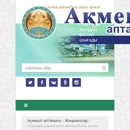
Қалалық қоғамдық-саяси газет
ГАЗЕТ 1994
ЖЫЛДАН
БАСТАП
ШЫҒАДЫ
Ақмешіт апталығы
»
Жаңалықтар
»
«Самара-Шымкент» автомобиль жолы