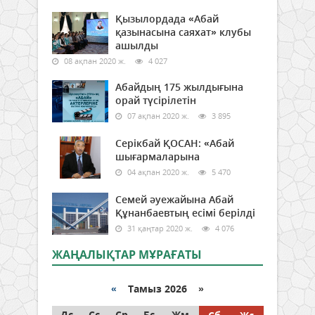
Қызылордада «Абай
қазынасына саяхат» клубы
ашылды
08 ақпан 2020 ж.
4 027
Абайдың 175 жылдығына
орай түсірілетін
07 ақпан 2020 ж.
3 895
Серікбай ҚОСАН: «Абай
шығармаларына
04 ақпан 2020 ж.
5 470
Семей әуежайына Абай
Құнанбаевтың есімі берілді
31 қаңтар 2020 ж.
4 076
ЖАҢАЛЫҚТАР МҰРАҒАТЫ
«
Тамыз 2026 »
Дс
Сс
Ср
Бс
Жм