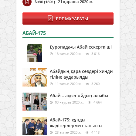
21 қараша 2020 ж.
№90 (1691)
PDF МҰРАҒАТЫ
АБАЙ-175
Еуропадағы Абай ескерткіші
18 тамыз 2020 ж.
3 016
Абайдың қара сөздері хинди
тіліне аударылды
11 тамыз 2020 ж.
3 260
Абай – ақыл-ойдың алыбы
03 наурыз 2020 ж.
4 664
Абай-175: құнды
жәдігерлермен танысты
28 ақпан 2020 ж.
4 118