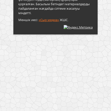
қорғалған. Басылым бетіндегі материалдарды
пайдаланған жағдайда сілтеме жасалуы
міндетті.
Меншік иесі:
«Сыр медиа»
ЖШС.