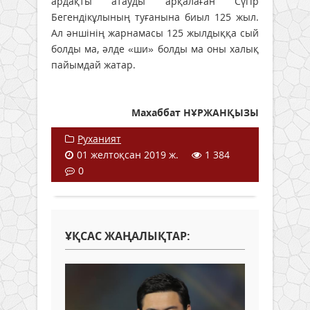
ардақты атауды арқалаған Сүгір
Бегендікұлының туғанына биыл 125 жыл.
Ал әншінің жарнамасы 125 жылдыққа сый
болды ма, әлде «ши» болды ма оны халық
пайымдай жатар.
Махаббат НҰРЖАНҚЫЗЫ
Руханият
01 желтоқсан 2019 ж.
1 384
0
ҰҚСАС ЖАҢАЛЫҚТАР: