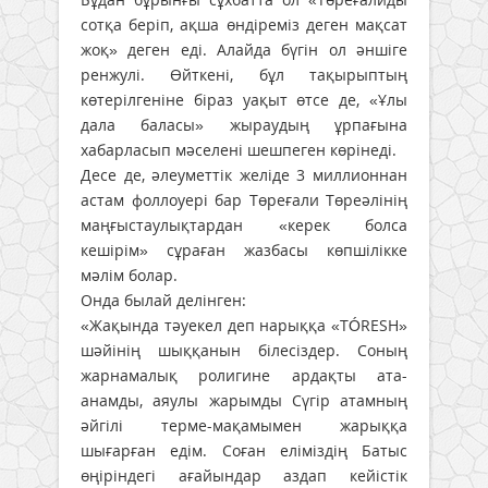
сотқа беріп, ақша өндіреміз деген мақсат
жоқ» деген еді. Алайда бүгін ол әншіге
ренжулі. Өйткені, бұл тақырыптың
көтерілгеніне біраз уақыт өтсе де, «Ұлы
дала баласы» жыраудың ұрпағына
хабарласып мәселені шешпеген көрінеді.
Десе де, әлеуметтік желіде 3 миллионнан
астам фоллоуері бар Төреғали Төреәлінің
маңғыстаулықтардан «керек болса
кешірім» сұраған жазбасы көпшілікке
мәлім болар.
Онда былай делінген:
«Жақында тәуекел деп нарыққа «TÓRESH»
шәйінің шыққанын білесіздер. Соның
жарнамалық ролигине ардақты ата-
анамды, аяулы жарымды Сүгір атамның
әйгілі терме-мақамымен жарыққа
шығарған едім. Соған еліміздің Батыс
өңіріндегі ағайындар аздап кейістік