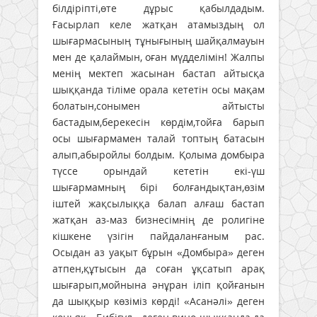
білдіріпті,өте дұрыс қабылдадым.
Ғасырлап келе жатқан атамыздың ол
шығармасының тұнығының шайқалмауын
мен де қалаймын, оған мүдделімін! Жалпы
менің мектеп жасынан бастап айтысқа
шыққанда тіліме орала кететін осы мақам
болатын,сонымен айтысты
бастадым,берекесін көрдім,тойға барып
осы шығармамен талай топтың батасын
алып,абыройлы болдым. Қолыма домбыра
түссе орындай кететін екі-үш
шығармамның бірі болғандықтан,өзім
іштей жақсылыққа балап алғаш бастап
жатқан аз-маз бизнесімнің де ролигіне
кішкене үзігін пайдаланғаным рас.
Осыдан аз уақыт бұрын «Домбыра» деген
атпен,құтысын да соған ұқсатып арақ
шығарып,мойнына әнұран іліп қойғанын
да шыққыр көзіміз көрді! «Асанәлі» деген