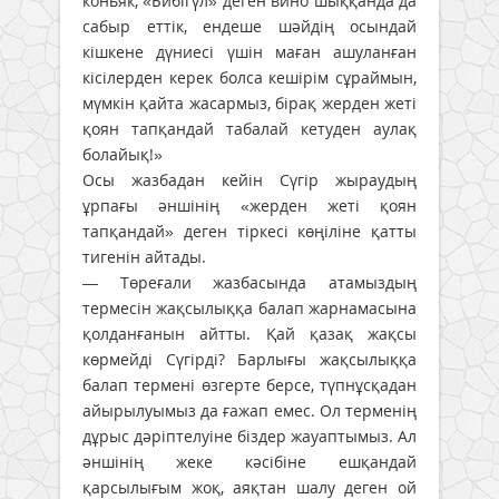
коньяк, «Бибігүл» деген вино шыққанда да
сабыр еттік, ендеше шәйдің осындай
кішкене дүниесі үшін маған ашуланған
кісілерден керек болса кешірім сұраймын,
мүмкін қайта жасармыз, бірақ жерден жеті
қоян тапқандай табалай кетуден аулақ
болайық!»
Осы жазбадан кейін Сүгір жыраудың
ұрпағы әншінің «жерден жеті қоян
тапқандай» деген тіркесі көңіліне қатты
тигенін айтады.
— Төреғали жазбасында атамыздың
термесін жақсылыққа балап жарнамасына
қолданғанын айтты. Қай қазақ жақсы
көрмейді Сүгірді? Барлығы жақсылыққа
балап термені өзгерте берсе, түпнұсқадан
айырылуымыз да ғажап емес. Ол терменің
дұрыс дәріптелуіне біздер жауаптымыз. Ал
әншінің жеке кәсібіне ешқандай
қарсылығым жоқ, аяқтан шалу деген ой