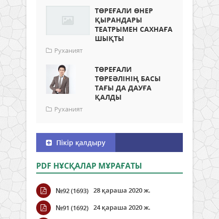
ТӨРЕҒАЛИ ӨНЕР
ҚЫРАНДАРЫ
ТЕАТРЫМЕН САХНАҒА
ШЫҚТЫ
Руханият
ТӨРЕҒАЛИ
ТӨРЕӘЛІНІҢ БАСЫ
ТАҒЫ ДА ДАУҒА
ҚАЛДЫ
Руханият
Пікір қалдыру
PDF НҰСҚАЛАР МҰРАҒАТЫ
28 қараша 2020 ж.
№92 (1693)
24 қараша 2020 ж.
№91 (1692)