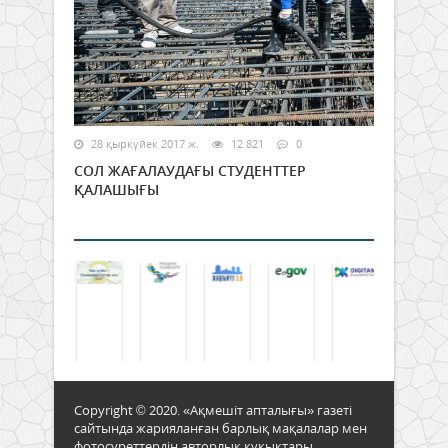
28 қыркүйек 2017 ж.
12 821
0
СОЛ ЖАҒАЛАУДАҒЫ СТУДЕНТТЕР
ҚАЛАШЫҒЫ
Copyright © 2020. «Ақмешіт апталығы» газеті
сайтында жарияланған барлық мақалалар мен
фотосуреттердің авторлық құқықтары