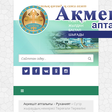
Қалалық қоғамдық-саяси газет
ГАЗЕТ 1994
ЖЫЛДАН
БАСТАП
ШЫҒАДЫ
Ақмешіт апталығы
»
Руханият
» Сүгір
жыраудың немересі Төреғали Төреәліні