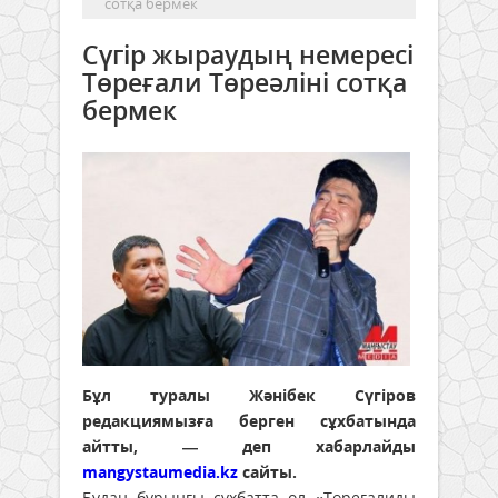
сотқа бермек
Сүгір жыраудың немересі
Төреғали Төреәліні сотқа
бермек
Бұл туралы Жәнібек Сүгіров
редакциямызға берген сұхбатында
айтты, — деп хабарлайды
mangystaumedia.kz
сайты.
Бұдан бұрынғы сұхбатта ол «Төреғалиды