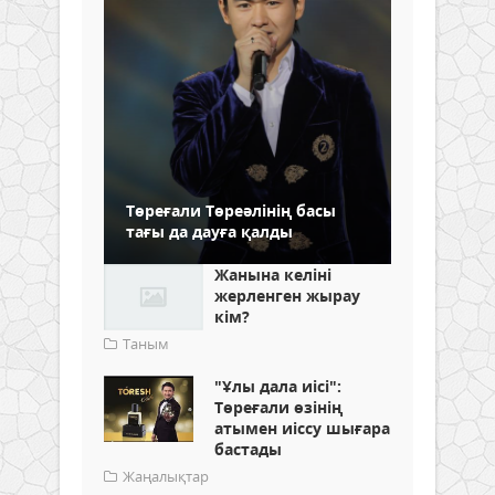
Төреғали Төреәлінің басы
тағы да дауға қалды
Жанына келіні
жерленген жырау
кім?
Таным
"Ұлы дала иісі":
Төреғали өзінің
атымен иіссу шығара
бастады
Жаңалықтар