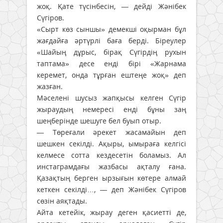
жоқ. Қате түсінбесін, — дейді Жәнібек
Сүгіров.
«Сырт көз сыншы» демекші оқырман бұл
жағдайға әртүрлі баға берді. Біреулер
«Шайың дұрыс, бірақ Сүгірдің рухын
таптама» десе енді бірі «Жарнама
керемет, онда тұрған ештеңе жоқ» деп
жазған.
Мәселені шусыз жапқысы келген Сүгір
жыраудың немересі енді бұны заң
шеңберінде шешуге бел буып отыр.
— Төреғали әрекет жасамайын деп
шешкен секілді. Ақыры, ымыраға келгісі
келмесе сотта кездесетін боламыз. Ал
инстаграмдағы жазбасы ақталу ғана.
Қазақтың берген ырзығын көтере алмай
кеткен секілді…, — деп Жәнібек Сүгіров
сөзін аяқтады.
Айта кетейік, жырау деген қасиетті де,