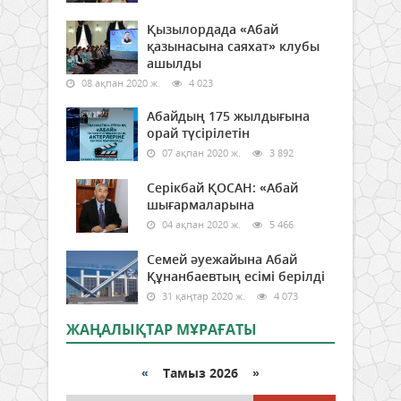
Қызылордада «Абай
қазынасына саяхат» клубы
ашылды
08 ақпан 2020 ж.
4 023
Абайдың 175 жылдығына
орай түсірілетін
07 ақпан 2020 ж.
3 892
Серікбай ҚОСАН: «Абай
шығармаларына
04 ақпан 2020 ж.
5 466
Семей әуежайына Абай
Құнанбаевтың есімі берілді
31 қаңтар 2020 ж.
4 073
ЖАҢАЛЫҚТАР МҰРАҒАТЫ
«
Тамыз 2026 »