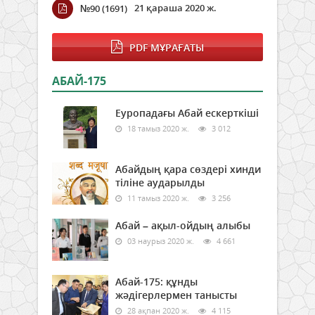
21 қараша 2020 ж.
№90 (1691)
PDF МҰРАҒАТЫ
АБАЙ-175
Еуропадағы Абай ескерткіші
18 тамыз 2020 ж.
3 012
Абайдың қара сөздері хинди
тіліне аударылды
11 тамыз 2020 ж.
3 256
Абай – ақыл-ойдың алыбы
03 наурыз 2020 ж.
4 661
Абай-175: құнды
жәдігерлермен танысты
28 ақпан 2020 ж.
4 115