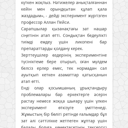
күткен жоқпыз. Нәтижелер анықталғаннан
кейін мен орындқытан құлап қала
жаздадым», - дейді эксперимент жүргізген
профессор Аллан Пейси.
Сарапшылар қызанақтағы зат нашар
сіңетінін атап өтті. Сондықтан бедеулікті
тиімді емдеу үшін ликопені бар
препараттарды қолдану керек.
Зерттеушілер өздерінің экспериментіне
түсініктеме бере отырып, оған мүлдем
белсіз ерлер емес, тек нормадан сәл
ауытқып кеткен азаматтар қатысқанын
атап өтті.
Енді олар қосымшаның ұрықтандыру
проблемалары бар еркектерге әсерін
растау немесе жоққа шығару үшін үлкен
эксперимент өткізуге үміттенеді.
Жұмыстың бір бөлігі ретінде ғалымдар бұл
зат әлі сәттілікке жетпеген жұптар үшін
балалы болуға көмектесетінін тексергісі