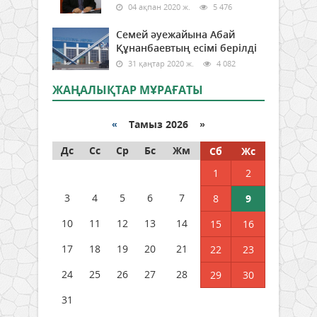
04 ақпан 2020 ж.
5 476
Семей әуежайына Абай
Құнанбаевтың есімі берілді
31 қаңтар 2020 ж.
4 082
ЖАҢАЛЫҚТАР МҰРАҒАТЫ
«
Тамыз 2026 »
Дс
Сс
Ср
Бс
Жм
Сб
Жс
1
2
3
4
5
6
7
8
9
10
11
12
13
14
15
16
17
18
19
20
21
22
23
24
25
26
27
28
29
30
31