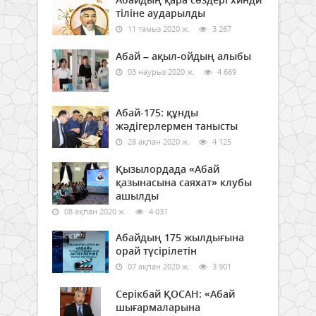
тіліне аударылды
11 тамыз 2020 ж.
3 267
Абай – ақыл-ойдың алыбы
03 наурыз 2020 ж.
4 669
Абай-175: құнды
жәдігерлермен танысты
28 ақпан 2020 ж.
4 125
Қызылордада «Абай
қазынасына саяхат» клубы
ашылды
08 ақпан 2020 ж.
4 031
Абайдың 175 жылдығына
орай түсірілетін
07 ақпан 2020 ж.
3 901
Серікбай ҚОСАН: «Абай
шығармаларына