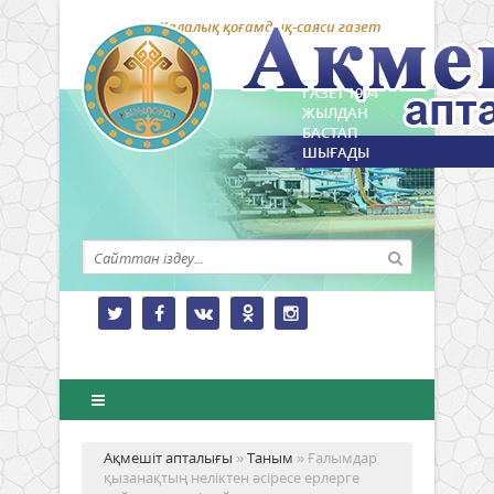
Қалалық қоғамдық-саяси газет
ГАЗЕТ 1994
ЖЫЛДАН
БАСТАП
ШЫҒАДЫ
Ақмешіт апталығы
»
Таным
» Ғалымдар
қызанақтың неліктен әсіресе ерлерге