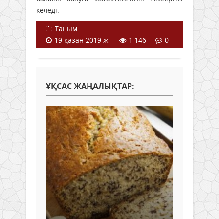
келеді.
Таным
19 қазан 2019 ж.
1 146
0
ҰҚСАС ЖАҢАЛЫҚТАР: