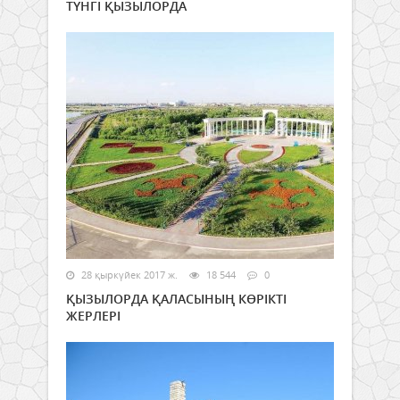
ТҮНГІ ҚЫЗЫЛОРДА
28 қыркүйек 2017 ж.
18 544
0
ҚЫЗЫЛОРДА ҚАЛАСЫНЫҢ КӨРІКТІ
ЖЕРЛЕРІ