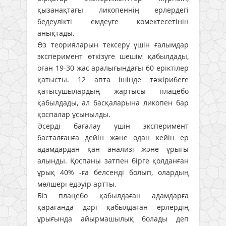
қызанақтағы ликопеннің ерлердегі
бедеулікті емдеуге көмектесетінін
анықтады.
Өз теорияларын тексеру үшін ғалымдар
эксперимент өткізуге шешім қабылдады,
оған 19-30 жас аралығындағы 60 еріктілер
қатысты. 12 апта ішінде тәжірибеге
қатысушылардың жартысы плацебо
қабылдады, ал басқаларына ликопен бар
қоспалар ұсынылды.
Әсерді бағалау үшін эксперимент
басталғанға дейін және одан кейін ер
адамдардан қан анализі және ұрығы
алынды. Қоспаны затпен бірге қолданған
ұрық 40% -ға белсенді болып, олардың
мөлшері едәуір артты.
Біз плацебо қабылдаған адамдарға
қарағанда дәрі қабылдаған ерлердің
ұрығында айырмашылық болады деп