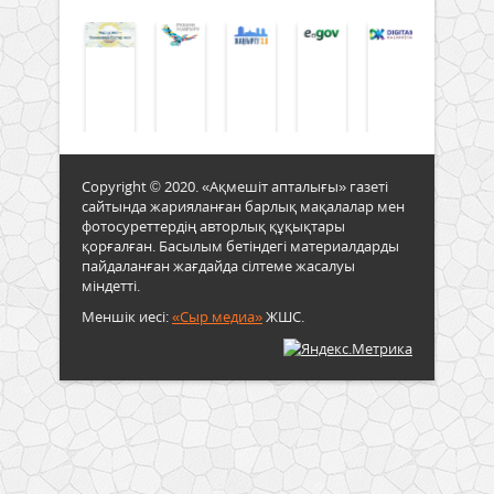
Copyright © 2020. «Ақмешіт апталығы» газеті
сайтында жарияланған барлық мақалалар мен
фотосуреттердің авторлық құқықтары
қорғалған. Басылым бетіндегі материалдарды
пайдаланған жағдайда сілтеме жасалуы
міндетті.
Меншік иесі:
«Сыр медиа»
ЖШС.