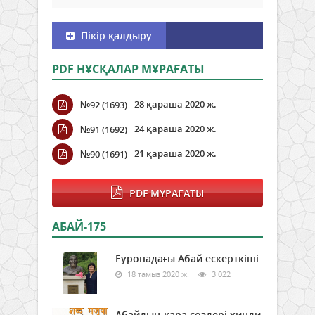
Пікір қалдыру
PDF НҰСҚАЛАР МҰРАҒАТЫ
28 қараша 2020 ж.
№92 (1693)
24 қараша 2020 ж.
№91 (1692)
21 қараша 2020 ж.
№90 (1691)
PDF МҰРАҒАТЫ
АБАЙ-175
Еуропадағы Абай ескерткіші
18 тамыз 2020 ж.
3 022
Абайдың қара сөздері хинди