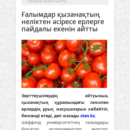
пайдалы екенін айтты
Ғалымдар қызанақтың
неліктен әсіресе ерлерге
пайдалы екенін айтты
Зерттеушілердің айтуынша,
қызанақтың құрамындағы ликопен
ерлердің ұрық жасушаларын көбейтіп,
белсенді етеді, деп жазады
stan.kz
.
Шеффилд университетінің ғалымдары
бірқатар эксперименттер жүргізіп,