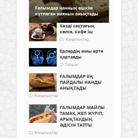
Ғалымдар нанның ешкім
күтпеген зиянын анықтады
Көзді сақтағың
келсе, кофе іш
Жаңалықтар
Ерлердің миы ерте
қартаяды
Таным
ҒАЛЫМДАР ЕҢ
ПАЙДАЛЫ НАНДЫ
АНЫҚТАДЫ
Жаңалықтар
ҒАЛЫМДАР МАЙЛЫ
ТАМАҚ ЖЕП ЖҮРІП,
АРЫҚТАУДЫҢ
ӘДІСІН ТАПТЫ
Жаңалықтар