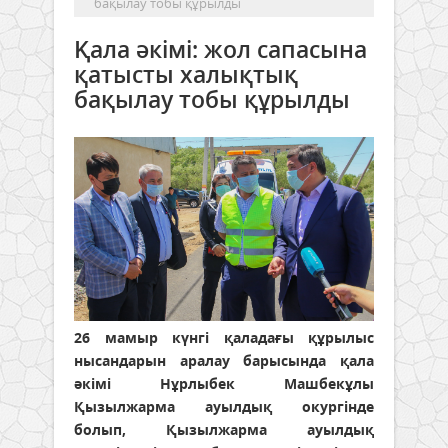
бақылау тобы құрылды
Қала әкімі: жол сапасына
қатысты халықтық
бақылау тобы құрылды
26 мамыр күнгі қаладағы құрылыс
нысандарын аралау барысында қала
әкімі Нұрлыбек Машбекұлы
Қызылжарма ауылдық окургінде
болып, Қызылжарма ауылдық