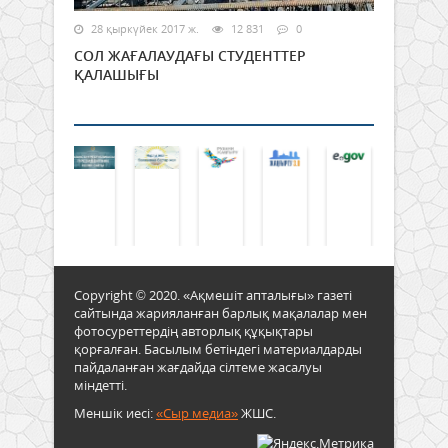
28 қыркүйек 2017 ж.
12 831
0
СОЛ ЖАҒАЛАУДАҒЫ СТУДЕНТТЕР
ҚАЛАШЫҒЫ
Copyright © 2020. «Ақмешіт апталығы» газеті
сайтында жарияланған барлық мақалалар мен
фотосуреттердің авторлық құқықтары
қорғалған. Басылым бетіндегі материалдарды
пайдаланған жағдайда сілтеме жасалуы
міндетті.
Меншік иесі:
«Сыр медиа»
ЖШС.