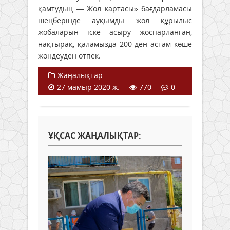
қамтудың — Жол картасы» бағдарламасы
шеңберінде ауқымды жол құрылыс
жобаларын іске асыру жоспарланған,
нақтырақ, қаламызда 200-ден астам көше
жөндеуден өтпек.
Жаңалықтар
27 мамыр 2020 ж.
770
0
ҰҚСАС ЖАҢАЛЫҚТАР: