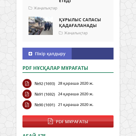
ЕТЕДІ
Жаңалықтар
ҚҰРЫЛЫС САПАСЫ
ҚАДАҒАЛАНАДЫ
Жаңалықтар
Пікір қалдыру
PDF НҰСҚАЛАР МҰРАҒАТЫ
28 қараша 2020 ж.
№92 (1693)
24 қараша 2020 ж.
№91 (1692)
21 қараша 2020 ж.
№90 (1691)
PDF МҰРАҒАТЫ