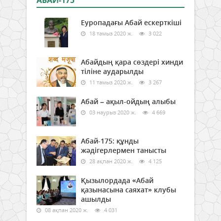
АБАЙ-175
Еуропадағы Абай ескерткіші
18 тамыз 2020 ж.
3 022
Абайдың қара сөздері хинди
тіліне аударылды
11 тамыз 2020 ж.
3 267
Абай – ақыл-ойдың алыбы
03 наурыз 2020 ж.
4 669
Абай-175: құнды
жәдігерлермен танысты
28 ақпан 2020 ж.
4 125
Қызылордада «Абай
қазынасына саяхат» клубы
ашылды
08 ақпан 2020 ж.
4 031