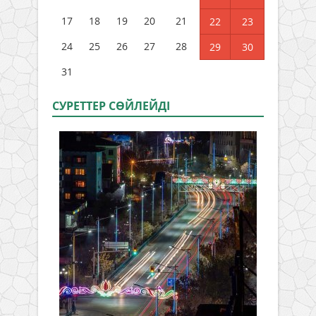
17
18
19
20
21
22
23
24
25
26
27
28
29
30
31
СУРЕТТЕР СӨЙЛЕЙДI