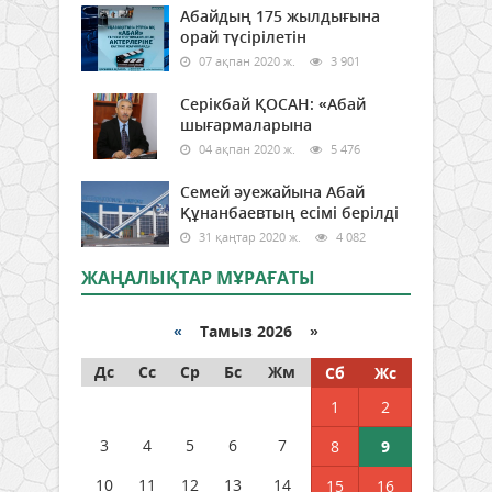
Абайдың 175 жылдығына
орай түсірілетін
07 ақпан 2020 ж.
3 901
Серікбай ҚОСАН: «Абай
шығармаларына
04 ақпан 2020 ж.
5 476
Семей әуежайына Абай
Құнанбаевтың есімі берілді
31 қаңтар 2020 ж.
4 082
ЖАҢАЛЫҚТАР МҰРАҒАТЫ
«
Тамыз 2026 »
Дс
Сс
Ср
Бс
Жм
Сб
Жс
1
2
3
4
5
6
7
8
9
10
11
12
13
14
15
16