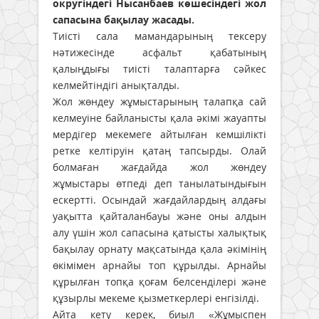
округіндегі Нысанбаев көшесіндегі жол
сапасына бақылау жасады.
Тиісті сала мамандарының тексеру
нәтижесінде асфальт қабатының
қалыңдығы тиісті талаптарға сәйкес
келмейтіндігі анықталды.
Жол жөндеу жұмыстарының талапқа сай
келмеуіне байланысты қала әкімі жауапты
мердігер мекемеге айтылған кемшілікті
ретке келтіруін қатаң тапсырды. Олай
болмаған жағдайда жол жөндеу
жұмыстары өтпеді деп танылатындығын
ескертті. Осындай жағдайлардың алдағы
уақытта қайталанбауы және оны алдын
алу үшін жол сапасына қатысты халықтық
бақылау орнату мақсатында қала әкімінің
өкімімен арнайы топ құрылды. Арнайы
құрылған топқа қоғам белсенділері және
құзырлы мекеме қызметкерлері енгізілді.
Айта кету керек, биыл «Жұмыспен