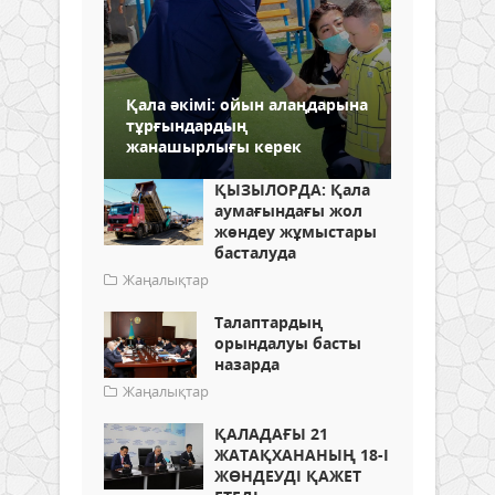
Қала әкімі: ойын алаңдарына
тұрғындардың
жанашырлығы керек
ҚЫЗЫЛОРДА: Қала
аумағындағы жол
жөндеу жұмыстары
басталуда
Жаңалықтар
Талаптардың
орындалуы басты
назарда
Жаңалықтар
ҚАЛАДАҒЫ 21
ЖАТАҚХАНАНЫҢ 18-І
ЖӨНДЕУДІ ҚАЖЕТ