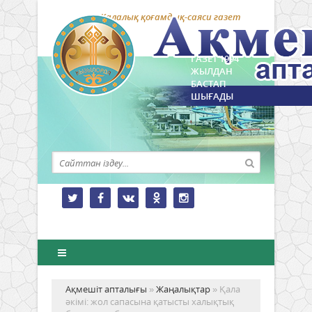
Қалалық қоғамдық-саяси газет
ГАЗЕТ 1994
ЖЫЛДАН
БАСТАП
ШЫҒАДЫ
Ақмешіт апталығы
»
Жаңалықтар
» Қала
әкімі: жол сапасына қатысты халықтық