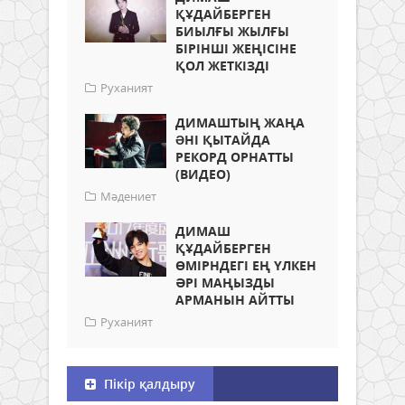
ҚҰДАЙБЕРГЕН
БИЫЛҒЫ ЖЫЛҒЫ
БІРІНШІ ЖЕҢІСІНЕ
ҚОЛ ЖЕТКІЗДІ
Руханият
ДИМАШТЫҢ ЖАҢА
ƏНІ ҚЫТАЙДА
РЕКОРД ОРНАТТЫ
(ВИДЕО)
Мәдениет
ДИМАШ
ҚҰДАЙБЕРГЕН
ӨМІРНДЕГІ ЕҢ ҮЛКЕН
ӘРІ МАҢЫЗДЫ
АРМАНЫН АЙТТЫ
Руханият
Пікір қалдыру