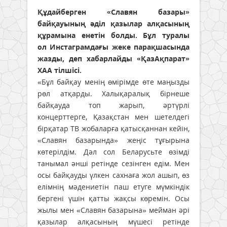
Құдайберген «Славян базары»
байқауының әділ қазылар алқасының
құрамына енетін болды. Бұл туралы
ол Инстаграмдағы жеке парақшасында
жазды, деп хабарлайды «ҚазАқпарат»
ХАА тілшісі.
«Бұл байқау менің өмірімде өте маңызды
рөл атқарды. Халықаралық бірнеше
байқауда топ жарып, әртүрлі
концерттерге, Қазақстан мен шетелдегі
бірқатар ТВ жобаларға қатысқаннан кейін,
«Славян базарында» жеңіс тұғырына
көтерілдім. Дәл сол Беларусьте өзімді
танымал әнші ретінде сезінген едім. Мен
осы байқауды үлкен сахнаға жол ашып, өз
елімнің мәдениетін паш етуге мүмкіндік
бергені үшін қатты жақсы көремін. Осы
жылы мен «Славян базарына» мейман әрі
қазылар алқасының мүшесі ретінде