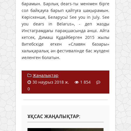
барамын. Барлық dears-ты менімен бірге
сол байқауға барып қайтуға шақырамын.
Көріскенше, Беларусь! See you in July. See
you dears in Belarus», - деп жазды
Инстаграмдағы парақшасында әнші. Айта
кетсек, Димаш Құдайберген 2015 жылы
Витебскіде өткен «Славян базары»
халықаралық ән фестивалінде бас жүлдені
иеленген болатын.
Жаңалықтар
30 наурыз 2018 ж.
1 854
0
ҰҚСАС ЖАҢАЛЫҚТАР: