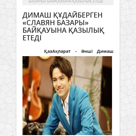
БАЗАРЫ» БАЙҚАУЫНА ҚАЗЫЛЫҚ ЕТЕДІ
ДИМАШ ҚҰДАЙБЕРГЕН
«СЛАВЯН БАЗАРЫ»
БАЙҚАУЫНА ҚАЗЫЛЫҚ
ЕТЕДІ
ҚазАқпарат - Әнші Димаш