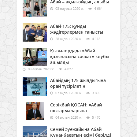
Абай – ақыл-ойдың алыбы
03 наурыз 2020 ж.
4 664
Абай-175: құнды
жәдігерлермен танысты
28 ақпан 2020 ж.
4 118
Қызылордада «Абай
қазынасына саяхат» клубы
ашылды
08 ақпан 2020 ж.
4 027
Абайдың 175 жылдығына
орай түсірілетін
07 ақпан 2020 ж.
3 895
Серікбай ҚОСАН: «Абай
шығармаларына
04 ақпан 2020 ж.
5 470
Семей әуежайына Абай
Құнанбаевтың есімі берілді