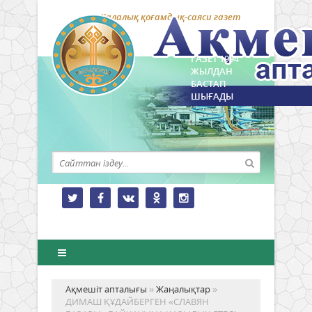
Қалалық қоғамдық-саяси газет
ГАЗЕТ 1994
ЖЫЛДАН
БАСТАП
ШЫҒАДЫ
Ақмешіт апталығы
»
Жаңалықтар
»
ДИМАШ ҚҰДАЙБЕРГЕН «СЛАВЯН