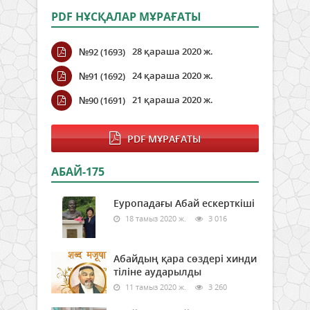
PDF НҰСҚАЛАР МҰРАҒАТЫ
28 қараша 2020 ж.
№92 (1693)
24 қараша 2020 ж.
№91 (1692)
21 қараша 2020 ж.
№90 (1691)
PDF МҰРАҒАТЫ
АБАЙ-175
Еуропадағы Абай ескерткіші
18 тамыз 2020 ж.
3 016
Абайдың қара сөздері хинди
тіліне аударылды
11 тамыз 2020 ж.
3 260