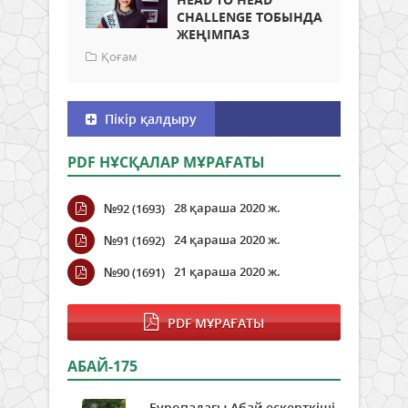
CHALLENGE ТОБЫНДА
ЖЕҢІМПАЗ
Қоғам
Пікір қалдыру
PDF НҰСҚАЛАР МҰРАҒАТЫ
28 қараша 2020 ж.
№92 (1693)
24 қараша 2020 ж.
№91 (1692)
21 қараша 2020 ж.
№90 (1691)
PDF МҰРАҒАТЫ
АБАЙ-175
Еуропадағы Абай ескерткіші