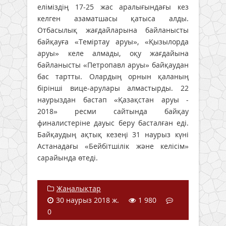
еліміздің 17-25 жас аралығындағы кез
келген азаматшасы қатыса алды.
Отбасылық жағдайларына байланысты
байқауға «Теміртау аруы», «Қызылорда
аруы» келе алмады, оқу жағдайына
байланысты «Петропавл аруы» байқаудан
бас тартты. Олардың орнын қаланың
бірінші вице-арулары алмастырды. 22
наурыздан бастап «Қазақстан аруы -
2018» ресми сайтында байқау
финалистеріне дауыс беру басталған еді.
Байқаудың ақтық кезеңі 31 наурыз күні
Астанадағы «Бейбітшілік және келісім»
сарайында өтеді.
Жаңалықтар
30 наурыз 2018 ж.
1 980
0