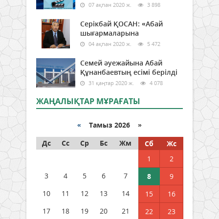
07 ақпан 2020 ж.
3 898
Серікбай ҚОСАН: «Абай
шығармаларына
04 ақпан 2020 ж.
5 472
Семей әуежайына Абай
Құнанбаевтың есімі берілді
31 қаңтар 2020 ж.
4 078
ЖАҢАЛЫҚТАР МҰРАҒАТЫ
«
Тамыз 2026 »
Дс
Сс
Ср
Бс
Жм
Сб
Жс
1
2
3
4
5
6
7
8
9
10
11
12
13
14
15
16
17
18
19
20
21
22
23