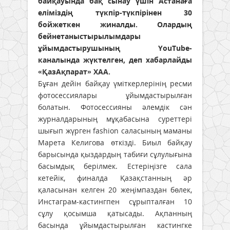
байқауында бақ сынау үшін Астанаға
еліміздің түкпір-түкпірінен 30
бойжеткен жиналды. Олардың
бейнетаныстырылымдары
ұйымдастырушының YouTube-
каналында жүктелген, деп хабарлайды
«ҚазАқпарат» ХАА.
Бұған дейін байқау үміткерлерінің ресми
фотосессиялары ұйымдастырылған
болатын. Фотосессияны әлемдік сән
журналдарының мұқабасына суреттері
шығып жүрген fashion саласының маманы
Марета Келигова өткізді. Биыл байқау
барысында қыздардың табиғи сұлулығына
басымдық берілмек. Естеріңізге сала
кетейік, финалда Қазақстанның әр
қаласынан келген 20 жеңімпаздан бөлек,
Инстаграм-кастингпен сұрыпталған 10
сұлу қосымша қатысады. Ақпанның
басында ұйымдастырылған кастингке