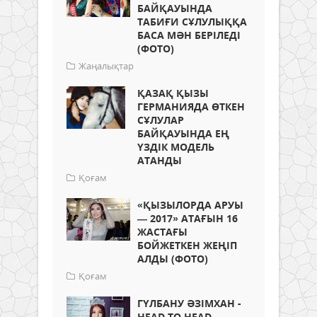
БАЙҚАУЫНДА
ТАБИҒИ СҰЛУЛЫҚҚА
БАСА МӘН БЕРІЛЕДІ
(ФОТО)
Жаңалықтар
ҚАЗАҚ ҚЫЗЫ
ГЕРМАНИЯДА ӨТКЕН
СҰЛУЛАР
БАЙҚАУЫНДА ЕҢ
ҮЗДІК МОДЕЛЬ
АТАНДЫ
Қоғам
«ҚЫЗЫЛОРДА АРУЫ
— 2017» АТАҒЫН 16
ЖАСТАҒЫ
БОЙЖЕТКЕН ЖЕҢІП
АЛДЫ (ФОТО)
Қоғам
ГҮЛБАНУ ӘЗІМХАН -
HEAD TO HEAD