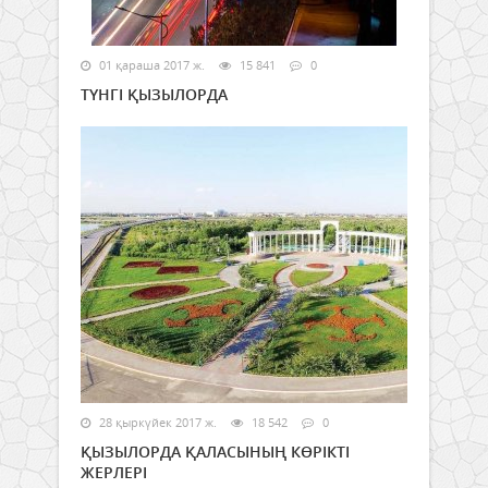
01 қараша 2017 ж.
15 841
0
ТҮНГІ ҚЫЗЫЛОРДА
28 қыркүйек 2017 ж.
18 542
0
ҚЫЗЫЛОРДА ҚАЛАСЫНЫҢ КӨРІКТІ
ЖЕРЛЕРІ