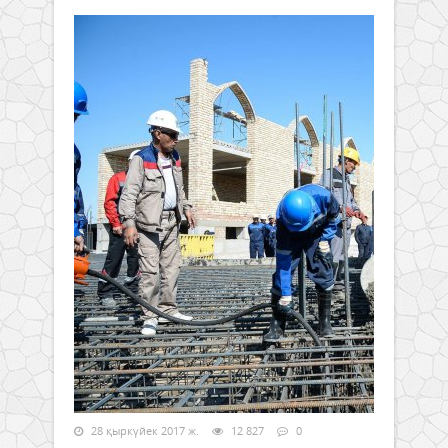
28 қыркүйек 2017 ж.
12 827
0