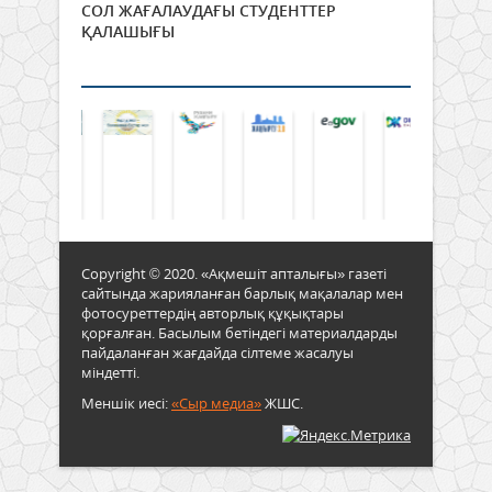
СОЛ ЖАҒАЛАУДАҒЫ СТУДЕНТТЕР
ҚАЛАШЫҒЫ
Copyright © 2020. «Ақмешіт апталығы» газеті
сайтында жарияланған барлық мақалалар мен
фотосуреттердің авторлық құқықтары
қорғалған. Басылым бетіндегі материалдарды
пайдаланған жағдайда сілтеме жасалуы
міндетті.
Меншік иесі:
«Сыр медиа»
ЖШС.