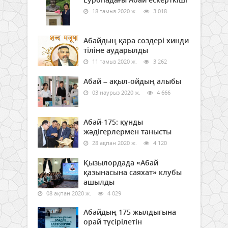
18 тамыз 2020 ж.
3 018
Абайдың қара сөздері хинди
тіліне аударылды
11 тамыз 2020 ж.
3 262
Абай – ақыл-ойдың алыбы
03 наурыз 2020 ж.
4 666
Абай-175: құнды
жәдігерлермен танысты
28 ақпан 2020 ж.
4 120
Қызылордада «Абай
қазынасына саяхат» клубы
ашылды
08 ақпан 2020 ж.
4 029
Абайдың 175 жылдығына
орай түсірілетін