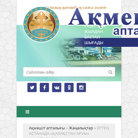
Қалалық қоғамдық-саяси газет
ГАЗЕТ 1994
ЖЫЛДАН
БАСТАП
ШЫҒАДЫ
Ақмешіт апталығы
»
Жаңалықтар
» ЕРТЕҢ
АСТАНАДА «ҚАЗАҚСТАН АРУЫ»