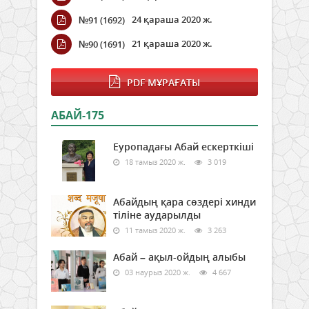
24 қараша 2020 ж.
№91 (1692)
21 қараша 2020 ж.
№90 (1691)
PDF МҰРАҒАТЫ
АБАЙ-175
Еуропадағы Абай ескерткіші
18 тамыз 2020 ж.
3 019
Абайдың қара сөздері хинди
тіліне аударылды
11 тамыз 2020 ж.
3 263
Абай – ақыл-ойдың алыбы
03 наурыз 2020 ж.
4 667