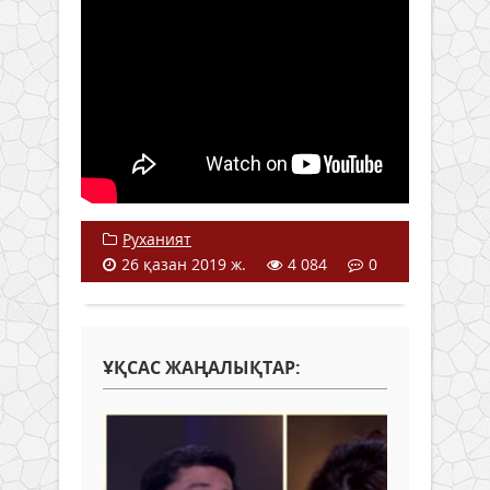
Руханият
26 қазан 2019 ж.
4 084
0
ҰҚСАС ЖАҢАЛЫҚТАР: