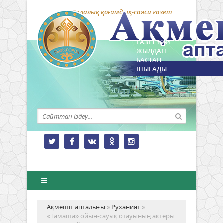
Қалалық қоғамдық-саяси газет
ГАЗЕТ 1994
ЖЫЛДАН
БАСТАП
ШЫҒАДЫ
Ақмешіт апталығы
»
Руханият
»
«Тамаша» ойын-сауық отауының актеры