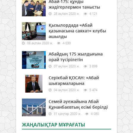
Абай-175: құнды
жәдігерлермен танысты
28 ақпан 2020 ж.
4 121
Қызылордада «Абай
қазынасына саяхат» клубы
ашылды
08 ақпан 2020 ж.
4 030
Абайдың 175 жылдығына
орай түсірілетін
07 ақпан 2020 ж.
3 899
Серікбай ҚОСАН: «Абай
шығармаларына
04 ақпан 2020 ж.
5 474
Семей әуежайына Абай
Құнанбаевтың есімі берілді
31 қаңтар 2020 ж.
4 080
ЖАҢАЛЫҚТАР МҰРАҒАТЫ