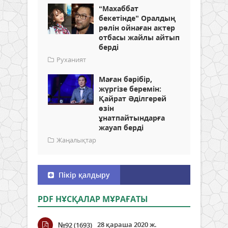
“Махаббат
бекетінде” Оралдың
рөлін ойнаған актер
отбасы жайлы айтып
берді
Руханият
Маған бәрібір,
жүргізе беремін:
Қайрат Әділгерей
өзін
ұнатпайтындарға
жауап берді
Жаңалықтар
Пікір қалдыру
PDF НҰСҚАЛАР МҰРАҒАТЫ
28 қараша 2020 ж.
№92 (1693)