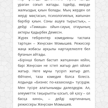
ураган соғып жатады. Іздейді, өмірде
жалғыздық қиын болады. Мың жерден ол
жерді мақтасын, психологиялық жағынан
бәрібір қиын. Соны ашуға тырыстық», –
дейді «Тамаша» ойын-сауық отауының
актеры Қадырбек Демесін.
Жүрек тебірентер комедияны таспаға
тартқан – Жеңісхан Момышев. Режиссер
жаңа жобасы арқылы нартәуелкелге бел
буғанын айтады.
«Бірінші болып бастап жатқаннан кейін,
бәрі Жеңісхан не істеп жатыр деп ойлап
жатыр. Неге мұны түсіріп жатыр деп.
Өйткені, таза комедия болса білесіз.
Алдында «Бизнес по-казахскиді» түсірдім.
Мен түсіре алатынымды дәлелдедім. Ал,
әлеуметтік тақырыпты қосып, ой қосу – ол
басқа кино», – дейді картинаның
режиссеры Жеңісхан Момышев.