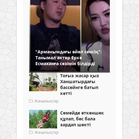
"Арманымдағы әйел сенсің":
Танымал актер Ерке
Есмаханға сезімін білдірді
Тоғыз жасар қыз
Ханшатырдағы
бассейнге батып
кетті
Жаңалықтар
Семейде әткеншек
құлап, бес бала
зардап шекті
Жаңалықтар