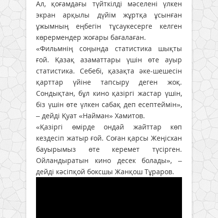
Ал, қоғамдағы түйткілді мәселені үлкен
экран арқылы дүйім жұртқа ұсынған
ұжымның еңбегін тұсаукесерге келген
көрермендер жоғары бағалаған.
«Фильмнің соңында статистика шықты
ғой. Қазақ азаматтары үшін өте ауыр
статистика. Себебі, қазақта әке-шешесін
қарттар үйіне тапсыру деген жоқ.
Сондықтан, бұл кино қазіргі жастар үшін,
біз үшін өте үлкен сабақ деп есептеймін»,
– дейді Қуат «Найман» Хамитов.
«Қазіргі өмірде ондай жайттар көп
кездесіп жатыр ғой. Соған қарсы Жеңісхан
бауырымыз өте керемет түсірген.
Ойландыратын кино десек болады», –
дейді кәсіпқой боксшы Жанқош Тұраров.