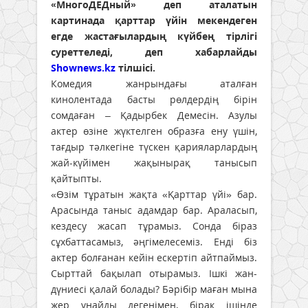
«МногоДЕДный» деп аталатын
картинада қарттар үйін мекендеген
егде жастағылардың күйбең тірлігі
суреттеледі, деп хабарлайды
Shownews.kz
тілшісі.
Комедия жанрындағы аталған
кинолентада басты рөлдердің бірін
сомдаған – Қадырбек Демесін. Азулы
актер өзіне жүктелген образға ену үшін,
тағдыр тәлкегіне түскен қарияларлардың
жай-күйімен жақынырақ танысып
қайтыпты.
«Өзім тұратын жақта «Қарттар үйі» бар.
Арасында таныс адамдар бар. Араласып,
кездесу жасап тұрамыз. Сонда біраз
сұхбаттасамыз, әңгімелесеміз. Енді біз
актер болғанан кейін ескертіп айтпаймыз.
Сырттай бақылап отырамыз. Ішкі жан-
дүниесі қалай болады? Бәрібір маған мына
жер ұнайды дегенімен, бірақ ішінде