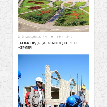
28 қыркүйек 2017 ж.
18 544
0
ҚЫЗЫЛОРДА ҚАЛАСЫНЫҢ КӨРІКТІ
ЖЕРЛЕРІ