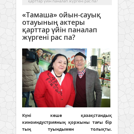
қарттар үйін паналап жүргені рас па?
«Тамаша» ойын-сауық
отауының актеры
қарттар үйін паналап
жүргені рас па?
Күні кеше қазақстандық
киноиндустрияның қоржыны тағы бір
тың туындымен толықты.