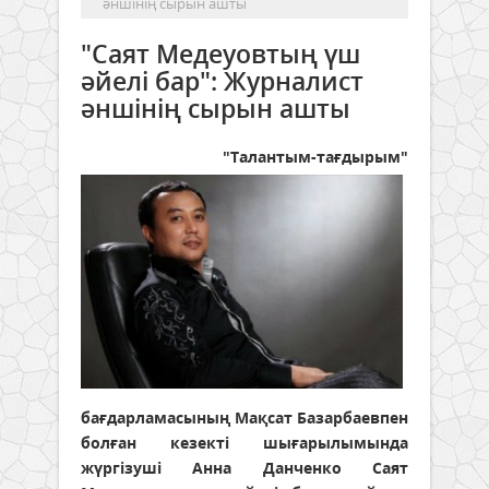
әншінің сырын ашты
"Саят Медеуовтың үш
әйелі бар": Журналист
әншінің сырын ашты
"Талантым-тағдырым"
бағдарламасының Мақсат Базарбаевпен
болған кезекті шығарылымында
жүргізуші Анна Данченко Саят