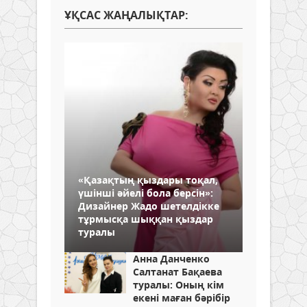
ҰҚСАС ЖАҢАЛЫҚТАР:
«Қазақтың қыздары тоқал,
үшінші әйелі бола берсін»:
Дизайнер Жадо шетелдікке
тұрмысқа шыққан қыздар
туралы
Анна Данченко
Салтанат Бақаева
туралы: Оның кім
екені маған бәрібір