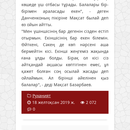
көшеде үш отбасы тұрады. Балалары бір-
бірімен араласады екен", - деген
Данченконың пікіріне Мақсат былай деп
өз ойын айтты.
"Мен үшіншісінің бар дегенін сізден естіп
отырмын. Екіншісінің бар екен білемін.
Өйткені, Сәкең де көп нәрсені аша
бермейтін кісі. Екінші жеңгеміз жақында
ғана ұлды болды. Бірақ ол кісі сіз
айтқандай ақшасы көптігінен емес, ұл
қажет болған соң осылай жасады деп
ойлаймын. Ал бірінші әйелінен қыз
балалар", - деді Мақсат Базарбаев.
Руханият
18 желтоқсан 2019 ж.
2 072
0