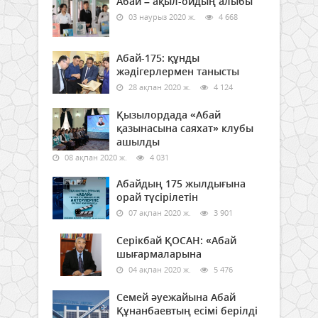
Абай – ақыл-ойдың алыбы
03 наурыз 2020 ж.
4 668
Абай-175: құнды
жәдігерлермен танысты
28 ақпан 2020 ж.
4 124
Қызылордада «Абай
қазынасына саяхат» клубы
ашылды
08 ақпан 2020 ж.
4 031
Абайдың 175 жылдығына
орай түсірілетін
07 ақпан 2020 ж.
3 901
Серікбай ҚОСАН: «Абай
шығармаларына
04 ақпан 2020 ж.
5 476
Семей әуежайына Абай
Құнанбаевтың есімі берілді