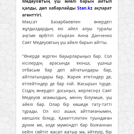
Медеуовтың үш әйелі барын айтып
қалды, деп хабарлайды
Stan.kz
ақпарат
агенттігі.
Мақсат Базарбаевпен өнердегі
жұлдыздардың екі әйел алуы туралы
әңгіме өрбітіп отырған Анна Данченко
Саят Медеуовтың үш әйелі барын айтты.
"Өнерде жүрген бауырларыңыз бар. Сол
кісілердің арасында екінші, үшінші
отбасым бар деп айтатындары бар,
айтпатындары бар. Жария ететіндер де,
етпейтіндер де бар ғой. Жасырын түрде.
Сіздің өнердегі досыңыз, жерлесіңіз Саят
Медеуов ағамыздың, менің білуімше, үш
әйелі бар. Олар бір көшеде тату-тәтті
тұрады. Ол кісі ашық айтпағанымен,
көпшілік біледі. Қажеттіліктен туындаған
дүние ме, әлде мүмкіндігі бар болғаннан
кейін сөйтіп жасап жатыр ма, әйтеуір, бір