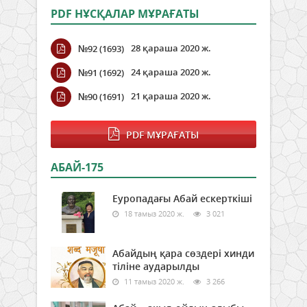
PDF НҰСҚАЛАР МҰРАҒАТЫ
28 қараша 2020 ж.
№92 (1693)
24 қараша 2020 ж.
№91 (1692)
21 қараша 2020 ж.
№90 (1691)
PDF МҰРАҒАТЫ
АБАЙ-175
Еуропадағы Абай ескерткіші
18 тамыз 2020 ж.
3 021
Абайдың қара сөздері хинди
тіліне аударылды
11 тамыз 2020 ж.
3 266