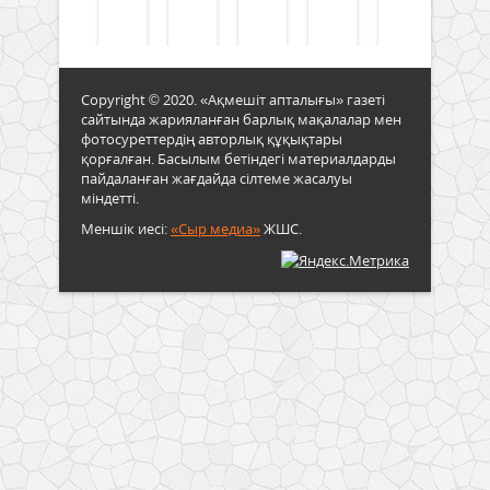
Copyright © 2020. «Ақмешіт апталығы» газеті
сайтында жарияланған барлық мақалалар мен
фотосуреттердің авторлық құқықтары
қорғалған. Басылым бетіндегі материалдарды
пайдаланған жағдайда сілтеме жасалуы
міндетті.
Меншік иесі:
«Сыр медиа»
ЖШС.