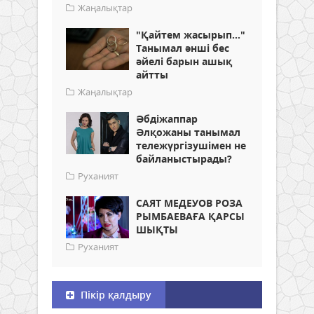
Жаңалықтар
"Қайтем жасырып..."
Танымал әнші бес
әйелі барын ашық
айтты
Жаңалықтар
Әбдіжаппар
Әлқожаны танымал
тележүргізушімен не
байланыстырады?
Руханият
САЯТ МЕДЕУОВ РОЗА
РЫМБАЕВАҒА ҚАРСЫ
ШЫҚТЫ
Руханият
Пікір қалдыру