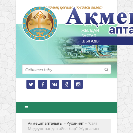
Қалалық қоғамдық-саяси газет
ГАЗЕТ 1994
ЖЫЛДАН
БАСТАП
ШЫҒАДЫ
Ақмешіт апталығы
»
Руханият
» "Саят
Медеуовтың үш әйелі бар": Журналист