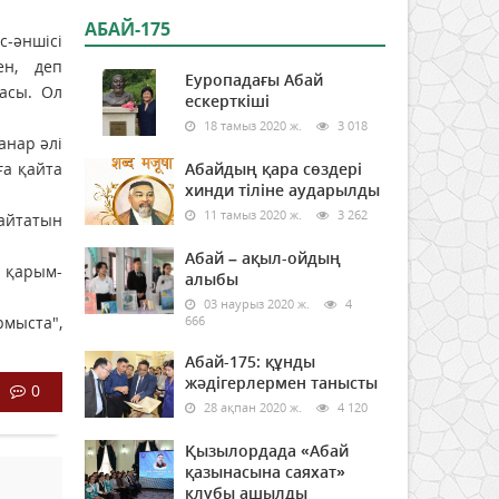
АБАЙ-175
-әншісі
ен, деп
Еуропадағы Абай
асы. Ол
ескерткіші
.
18 тамыз 2020 ж.
3 018
анар әлі
ға қайта
Абайдың қара сөздері
хинди тіліне аударылды
11 тамыз 2020 ж.
3 262
 айтатын
Абай – ақыл-ойдың
ң қарым-
алыбы
03 наурыз 2020 ж.
4
рмыста",
666
Абай-175: құнды
жәдігерлермен танысты
0
28 ақпан 2020 ж.
4 120
Қызылордада «Абай
қазынасына саяхат»
клубы ашылды