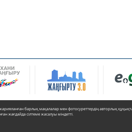
да жарияланған барлық мақалалар мен фотосуреттердің авторлық құқық
ған жағдайда сілтеме жасалуы міндетті.