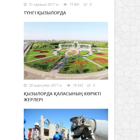
01 қараша 2017 ж.
15 841
0
ТҮНГІ ҚЫЗЫЛОРДА
28 қыркүйек 2017 ж.
18 542
0
ҚЫЗЫЛОРДА ҚАЛАСЫНЫҢ КӨРІКТІ
ЖЕРЛЕРІ