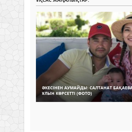
ҰҚСАС ЖАҢАЛЫҚТАР:
ӘКЕСІНЕН АУМАЙДЫ: САЛТАНАТ БАҚАЕВ
ҰЛЫН КӨРСЕТТІ (ФОТО)