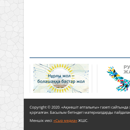
Copyright © 2020. «Ақмешіт апталығы» газеті сайтын
қорғалған. Басылым бетіндегі материалдарды пайдалан
Меншік иесі:
«Сыр медиа»
ЖШС.