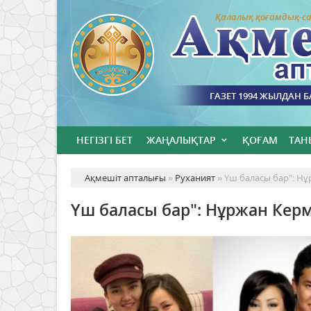
Қалалық қоғамдық-са
ГАЗЕТ 1994 ЖЫЛДАН 
НЕГІЗГІ БЕТ
ЖАҢАЛЫҚТАР
ҚОҒАМ
ТАН
Ақмешіт апталығы
»
Руханият
» Үш баласы бар": Н
Үш баласы бар": Нұржан Ке