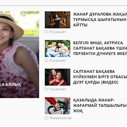
ЖАНАР ДҰҒАЛОВА ЖАҚЫ
ТҰРМЫСҚА ШЫҒАТЫНЫН
АЙТТЫ
Руханият
БЕЛГІЛІ ӘНШІ, АКТРИСА
САЛТАНАТ БАҚАЕВА ҮШІ
ПЕРЗЕНТІН ДҮНИЕГЕ ӘКЕ
Руханият
САЛТАНАТ БАҚАЕВА
КҮЙЕУІМЕН БІРГЕ ОТБАС
ДУЭТ ҚҰРДЫ (ВИДЕО)
А 4 АЙЛЫҚ
Руханият
ҚАЗАЛЫДА ЖАНАР-
ЖАҒАРМАЙ ТАПШЫЛЫҒЫ
ЖОҚ
Жаңалықтар