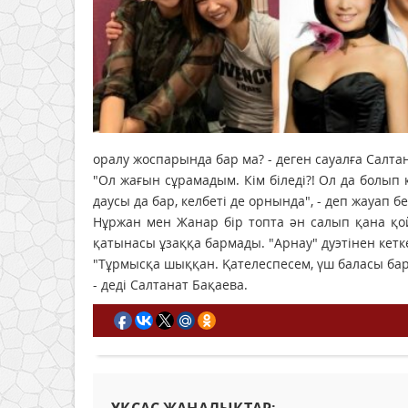
оралу жоспарында бар ма? - деген сауалға Салта
"Ол жағын сұрамадым. Кім біледі?! Ол да болып
даусы да бар, келбеті де орнында", - деп жауап бе
Нұржан мен Жанар бір топта ән салып қана қой
қатынасы ұзаққа бармады. "Арнау" дуэтінен кетке
"Тұрмысқа шыққан. Қателеспесем, үш баласы бар-
- деді Салтанат Бақаева.