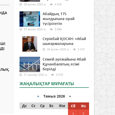
08 ақпан 2020 ж.
4 029
НДА
Абайдың 175
жылдығына орай
түсірілетін
07 ақпан 2020 ж.
3 898
Серікбай ҚОСАН: «Абай
НШІ
шығармаларына
ЛДІ
04 ақпан 2020 ж.
5 472
Семей әуежайына Абай
Құнанбаевтың есімі
берілді
ЫЛЫҚ
31 қаңтар 2020 ж.
4 078
ЖАҢАЛЫҚТАР МҰРАҒАТЫ
«
Тамыз 2026 »
Дс
Сс
Ср
Бс
Жм
Сб
Жс
1
2