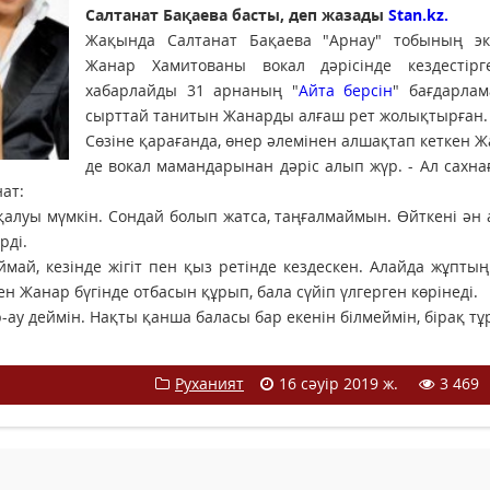
Салтанат Бақаева басты, деп жазады
Stan.kz.
Жақында Салтанат Бақаева "Арнау" тобының экс
Жанар Хамитованы вокал дәрісінде кездестірг
хабарлайды 31 арнаның "
Айта берсін
" бағдарлам
сырттай танитын Жанарды алғаш рет жолықтырған
Сөзіне қарағанда, өнер әлемінен алшақтап кеткен Ж
де вокал мамандарынан дәріс алып жүр. - Ал сахна
нат:
 қалуы мүмкін. Сондай болып жатса, таңғалмаймын. Өйткені ән
рді.
май, кезінде жігіт пен қыз ретінде кездескен. Алайда жұпты
н Жанар бүгінде отбасын құрып, бала сүйіп үлгерген көрінеді.
ау деймін. Нақты қанша баласы бар екенін білмеймін, бірақ тұ
Руханият
16 сәуір 2019 ж.
3 469