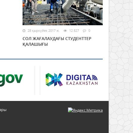
28 қыркүйек 2017 ж.
12 827
0
СОЛ ЖАҒАЛАУДАҒЫ СТУДЕНТТЕР
ҚАЛАШЫҒЫ
тары