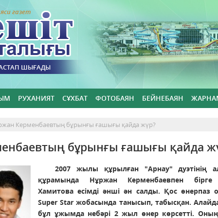
яси газет
БАСТАП ШЫҒАДЫ
ЫМ
РУХАНИЯТ
СҰХБАТ
ФОТОБАЯН
БЕЙНЕБАЯН
ЖАРНА
ұржан Керменбаевтың бұрынғы ғашығы қайда жүр?
рменбаевтың бұрынғы ғашығы қайда ж
2007 жылы құрылған "Арнау" дуэтінің 
құрамында Нұржан Керменбаевпен бірге
Хамитова есімді әнші ән салды. Қос өнерпаз 
Super Star жобасында танысып, табысқан. Алайд
бұл ұжымда небәрі 2 жыл өнер көрсетті. Оны