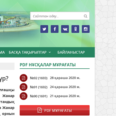
МА
БАСҚА ТАҚЫРЫПТАР
БАЙЛАНЫСТАР
PDF НҰСҚАЛАР МҰРАҒАТЫ
үр?
28 қараша 2020 ж.
№92 (1693)
24 қараша 2020 ж.
№91 (1692)
алғашқы
 Жанар
21 қараша 2020 ж.
№90 (1691)
отандық
а Жанар
PDF МҰРАҒАТЫ
ң орнын