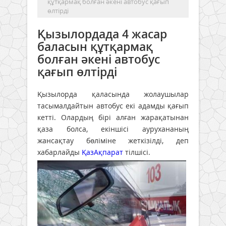
құтқармақ болған әкені автобус қағып
өлтірді
Қызылордада 4 жасар
баласын құтқармақ
болған әкені автобус
қағып өлтірді
Қызылорда қаласында жолаушылар
тасымалдайтын автобус екі адамды қағып
кетті. Олардың бірі алған жарақатынан
қаза болса, екіншісі аурухананың
жансақтау бөліміне жеткізілді, деп
хабарлайды
ҚазАқпарат
тілшісі.