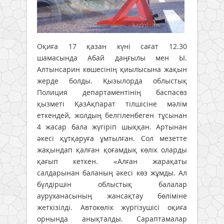
Оқиға 17 қазан күні сағат 12.30
шамасында Абай даңғылы мен Ы.
Алтынсарин көшесінің қиылысына жақын
жерде болды. Қызылорда облыстық
Полиция департаментінің баспасөз
қызметі ҚазАқпарат тілшісіне мәлім
еткендей, жолдың белгіленбеген тұсынан
4 жасар бала жүгіріп шыққан. Артынан
әкесі құтқаруға ұмтылған. Сол мезетте
жақындап қалған қоғамдық көлік оларды
қағып кеткен. «Алған жарақаты
салдарынан баланың әкесі көз жұмды. Ал
бүлдіршін облыстық балалар
ауруханасының жансақтау бөліміне
жеткізілді. Автокөлік жүргізушісі оқиға
орнында анықталды. Сараптамалар