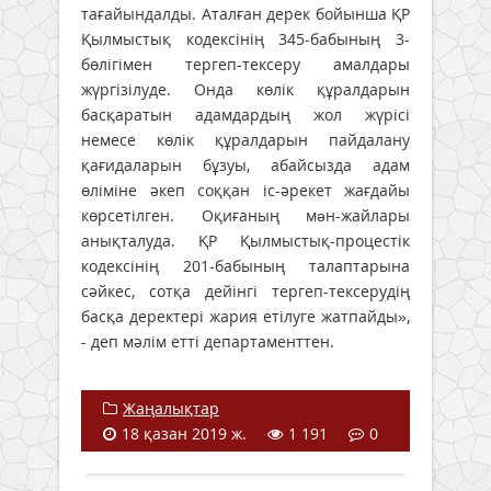
тағайындалды. Аталған дерек бойынша ҚР
Қылмыстық кодексінің 345-бабының 3-
бөлігімен тергеп-тексеру амалдары
жүргізілуде. Онда көлiк құралдарын
басқаратын адамдардың жол жүрісі
немесе көлiк құралдарын пайдалану
қағидаларын бұзуы, абайсызда адам
өліміне әкеп соққан іс-әрекет жағдайы
көрсетілген. Оқиғаның мəн-жайлары
анықталуда. ҚР Қылмыстық-процестік
кодексінің 201-бабының талаптарына
сәйкес, сотқа дейінгі тергеп-тексерудің
басқа деректері жария етілуге жатпайды»,
- деп мәлім етті департаменттен.
Жаңалықтар
18 қазан 2019 ж.
1 191
0