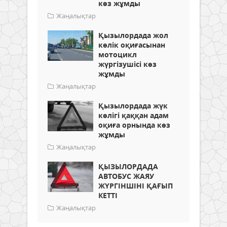
көз жұмды
Жаңалықтар
Қызылордада жол
көлік оқиғасынан
мотоцикл
жүргізушісі көз
жұмды
Жаңалықтар
Қызылордада жүк
көлігі қаққан адам
оқиға орнында көз
жұмды
Жаңалықтар
ҚЫЗЫЛОРДАДА
АВТОБУС ЖАЯУ
ЖҮРГІНШІНІ ҚАҒЫП
КЕТТІ
Жаңалықтар