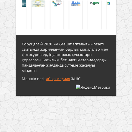
Copyright © 2020. «Ақмешіт апталығы» газеті
сайтында жарияланған барлық мақалалар мен
фотосуреттердің авторлық құқықтары
қорғалған. Басылым бетіндегі материалдарды
пайдаланған жағдайда сілтеме жасалуы
міндетті.
Меншік иесі:
«Сыр медиа»
ЖШС.