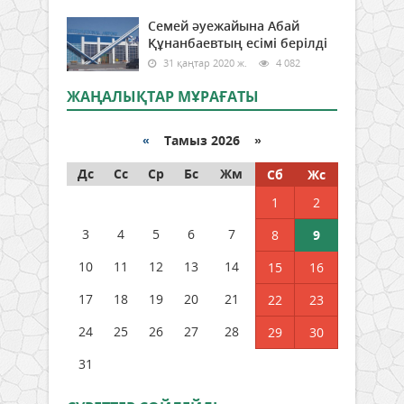
Семей әуежайына Абай
Құнанбаевтың есімі берілді
31 қаңтар 2020 ж.
4 082
ЖАҢАЛЫҚТАР МҰРАҒАТЫ
«
Тамыз 2026 »
Дс
Сс
Ср
Бс
Жм
Сб
Жс
1
2
3
4
5
6
7
8
9
10
11
12
13
14
15
16
17
18
19
20
21
22
23
24
25
26
27
28
29
30
31