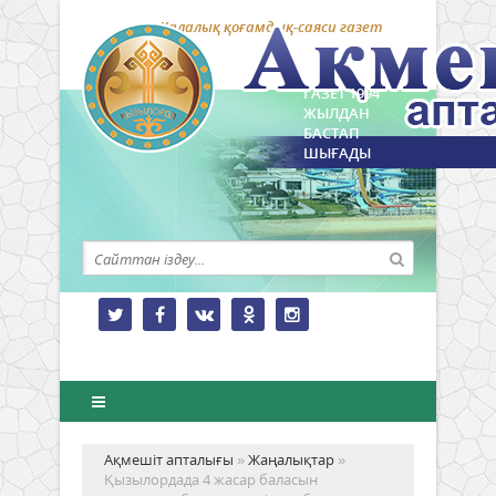
Қалалық қоғамдық-саяси газет
ГАЗЕТ 1994
ЖЫЛДАН
БАСТАП
ШЫҒАДЫ
Ақмешіт апталығы
»
Жаңалықтар
»
Қызылордада 4 жасар баласын