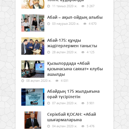
11 тамыз 2020 ж.
3 267
Абай – ақыл-ойдың алыбы
03 наурыз 2020 ж.
4 670
Абай-175: құнды
жәдігерлермен танысты
28 ақпан 2020 ж.
4 125
Қызылордада «Абай
қазынасына саяхат» клубы
ашылды
08 ақпан 2020 ж.
4 031
Абайдың 175 жылдығына
орай түсірілетін
07 ақпан 2020 ж.
3 901
Серікбай ҚОСАН: «Абай
шығармаларына
04 ақпан 2020 ж.
5 476