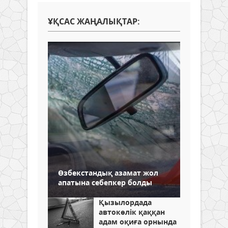
ҰҚСАС ЖАҢАЛЫҚТАР:
Өзбекстандық азамат жол
апатына себепкер болды
Қызылордада
автокөлік қаққан
адам оқиға орнында