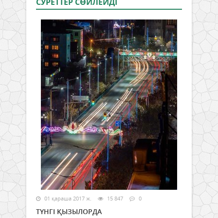
СУРЕТТЕР СӨЙЛЕЙДI
01 қараша 2017 ж.
15 847
0
ТҮНГІ ҚЫЗЫЛОРДА