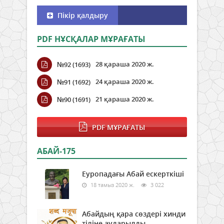
Пікір қалдыру
PDF НҰСҚАЛАР МҰРАҒАТЫ
28 қараша 2020 ж.
№92 (1693)
24 қараша 2020 ж.
№91 (1692)
21 қараша 2020 ж.
№90 (1691)
PDF МҰРАҒАТЫ
АБАЙ-175
Еуропадағы Абай ескерткіші
18 тамыз 2020 ж.
3 022
Абайдың қара сөздері хинди
тіліне аударылды