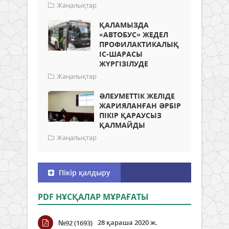
Жаңалықтар
ҚАЛАМЫЗДА
«АВТОБУС» ЖЕДЕЛ
ПРОФИЛАКТИКАЛЫҚ
ІС-ШАРАСЫ
ЖҮРГІЗІЛУДЕ
Жаңалықтар
ӘЛЕУМЕТТІК ЖЕЛІДЕ
ЖАРИЯЛАНҒАН ӘРБІР
ПІКІР ҚАРАУСЫЗ
ҚАЛМАЙДЫ
Жаңалықтар
Пікір қалдыру
PDF НҰСҚАЛАР МҰРАҒАТЫ
28 қараша 2020 ж.
№92 (1693)