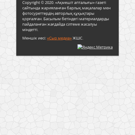
Copyright © 2020. «Ақмешіт апталығы» газеті
сайтында жарияланған барлық мақалалар мен
фотосуреттердің авторлық құқықтары
қорғалған. Басылым бетіндегі материалдарды
пайдаланған жағдайда сілтеме жасалуы
міндетті.
Меншік иесі:
«Сыр медиа»
ЖШС.