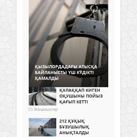
ҚЫЗЫЛОРДАДАҒЫ АТЫСҚА
БАЙЛАНЫСТЫ ҮШ КҮДІКТІ
ҚАМАЛДЫ
ҚҰЛАҚҚАП КИГЕН
ОҚУШЫНЫ ПОЙЫЗ
ҚАҒЫП КЕТТІ
Жаңалықтар
212 ҚҰҚЫҚ
БҰЗУШЫЛЫҚ
АНЫҚТАЛДЫ