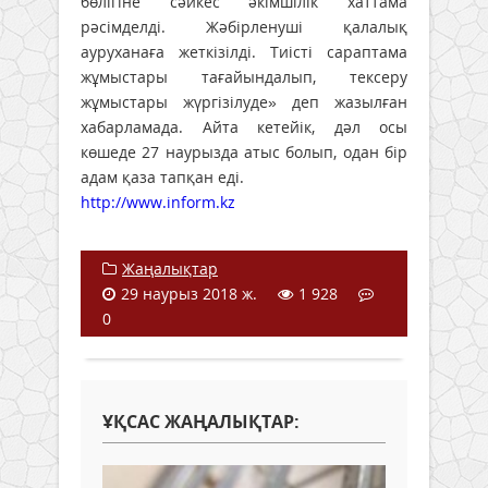
бөлігіне сәйкес әкімшілік хаттама
рәсімделді. Жәбірленуші қалалық
ауруханаға жеткізілді. Тиісті сараптама
жұмыстары тағайындалып, тексеру
жұмыстары жүргізілуде» деп жазылған
хабарламада. Айта кетейік, дәл осы
көшеде 27 наурызда атыс болып, одан бір
адам қаза тапқан еді.
http://www.inform.kz
Жаңалықтар
29 наурыз 2018 ж.
1 928
0
ҰҚСАС ЖАҢАЛЫҚТАР: