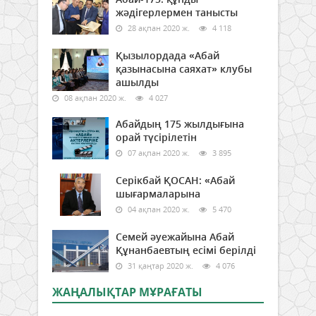
жәдігерлермен танысты
28 ақпан 2020 ж.
4 118
Қызылордада «Абай
қазынасына саяхат» клубы
ашылды
08 ақпан 2020 ж.
4 027
Абайдың 175 жылдығына
орай түсірілетін
07 ақпан 2020 ж.
3 895
Серікбай ҚОСАН: «Абай
шығармаларына
04 ақпан 2020 ж.
5 470
Семей әуежайына Абай
Құнанбаевтың есімі берілді
31 қаңтар 2020 ж.
4 076
ЖАҢАЛЫҚТАР МҰРАҒАТЫ