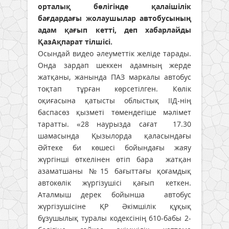
орталық бөлігінде қалаішілік
бағдардағы жолаушылар автобусының
адам қағып кетті, деп хабарлайды
ҚазАқпарат тілшісі.
Осындай видео әлеуметтік желіде тарады.
Онда зардап шеккен адамның жерде
жатқаны, жанында ПАЗ маркалы автобус
тоқтап тұрған көрсетілген. Көлік
оқиғасына қатысты облыстық ІІД-нің
баспасөз қызметі төмендегіше мәлімет
таратты. «28 наурызда сағат 17.30
шамасында Қызылорда қаласындағы
Әйтеке би көшесі бойындағы жаяу
жүргінші өткелінен өтіп бара жатқан
азаматшаны №15 бағыттағы қоғамдық
автокөлік жүргізушісі қағып кеткен.
Аталмыш дерек бойынша автобус
жүргізушісіне ҚР Әкімшілік құқық
бұзушылық туралы кодексінің 610-бабы 2-