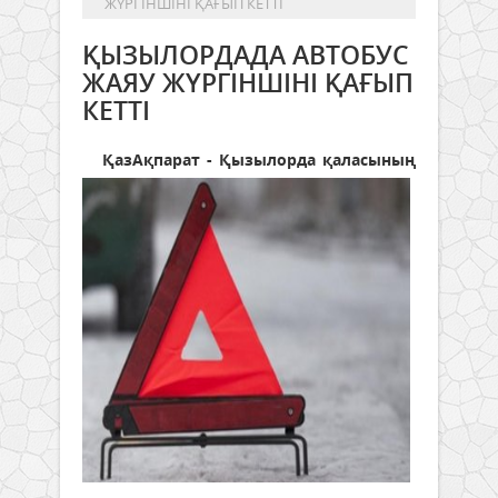
ЖҮРГІНШІНІ ҚАҒЫП КЕТТІ
ҚЫЗЫЛОРДАДА АВТОБУС
ЖАЯУ ЖҮРГІНШІНІ ҚАҒЫП
КЕТТІ
ҚазАқпарат - Қызылорда қаласының