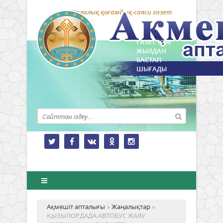
Қалалық қоғамдық-саяси газет
ГАЗЕТ 1994
ЖЫЛДАН
БАСТАП
ШЫҒАДЫ
Ақмешіт апталығы
»
Жаңалықтар
»
ҚЫЗЫЛОРДАДА АВТОБУС ЖАЯУ