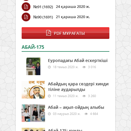
24 қараша 2020 ж.
№91 (1692)
21 қараша 2020 ж.
№90 (1691)
PDF МҰРАҒАТЫ
АБАЙ-175
Еуропадағы Абай ескерткіші
18 тамыз 2020 ж.
3 016
Абайдың қара сөздері хинди
тіліне аударылды
11 тамыз 2020 ж.
3 260
Абай – ақыл-ойдың алыбы
03 наурыз 2020 ж.
4 664
Абай-175: құнды