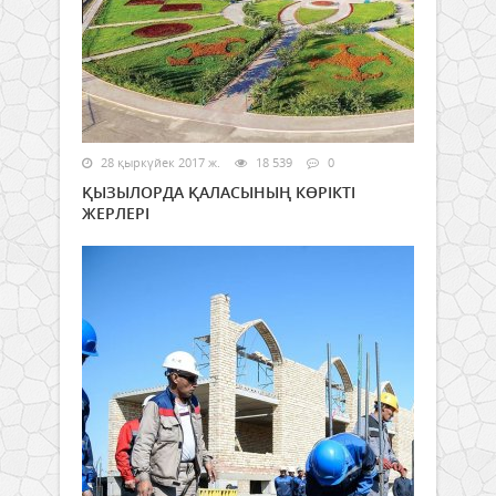
28 қыркүйек 2017 ж.
18 539
0
ҚЫЗЫЛОРДА ҚАЛАСЫНЫҢ КӨРІКТІ
ЖЕРЛЕРІ