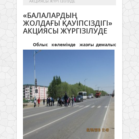
АКЦИЯСЫ ЖҮРГІЗІЛУДЕ
«БАЛАЛАРДЫҢ
ЖОЛДАҒЫ ҚАУІПСІЗДІГІ»
АКЦИЯСЫ ЖҮРГІЗІЛУДЕ
Облыс көлемінде жазғы демалыс