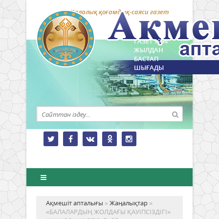
Қалалық қоғамдық-саяси газет
ГАЗЕТ 1994
ЖЫЛДАН
БАСТАП
ШЫҒАДЫ
Ақмешіт апталығы
»
Жаңалықтар
»
«БАЛАЛАРДЫҢ ЖОЛДАҒЫ ҚАУІПСІЗДІГІ»