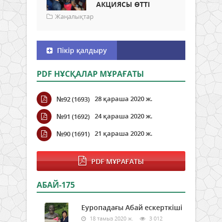
АКЦИЯСЫ ӨТТІ
Жаңалықтар
Пікір қалдыру
PDF НҰСҚАЛАР МҰРАҒАТЫ
28 қараша 2020 ж.
№92 (1693)
24 қараша 2020 ж.
№91 (1692)
21 қараша 2020 ж.
№90 (1691)
PDF МҰРАҒАТЫ
АБАЙ-175
Еуропадағы Абай ескерткіші
18 тамыз 2020 ж.
3 012