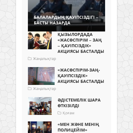
БАЛАЛАРДЫҢ ҚАУІПСІЗДІГІ –
БАСТЫ НАЗАРДА
ҚЫЗЫЛОРДАДА
«ЖАСӨСПІРІМ – ЗАҢ
– ҚАУІПСІЗДІК»
АКЦИЯСЫ БАСТАЛДЫ
Жаңалықтар
«ЖАСӨСПІРІМ-ЗАҢ-
ҚАУІПСІЗДІК»
АКЦИЯСЫ БАСТАЛДЫ
Жаңалықтар
ӘДІСТЕМЕЛІК ШАРА
ӨТКІЗІЛДІ
Қоғам
«МЕН ЖӘНЕ МЕНІҢ
ПОЛИЦЕЙІМ»