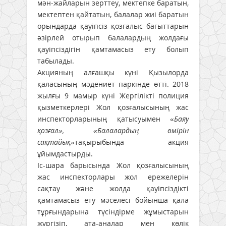
мән-жайларын зерттеу, мектепке баратын,
мектептен қайтатын, балалар жиі баратын
орындарда қауіпсіз қозғалыс бағыттарын
әзірлей отырып балалардың жолдағы
қауіпсіздігін қамтамасыз ету болып
табылады.
Акцияның алғашқы күні Қызылорда
қаласының мәдениет паркінде өтті. 2018
жылғы 9 мамыр күні Жергілікті полиция
қызметкерлері Жол қозғалысының жас
инспекторларының қатысуымен «
Баяу
қозғал», «Балалардың өмірін
сақтайық»
тақырыбында акция
ұйымдастырды.
Іс-шара барысында Жол қозғалысының
жас инспекторлары жол ережелерін
сақтау және жолда қауіпсіздікті
қамтамасыз ету мәселесі бойынша қала
тұрғындарына түсіндірме жұмыстарын
жүргізіп, ата-аналар мен көлік