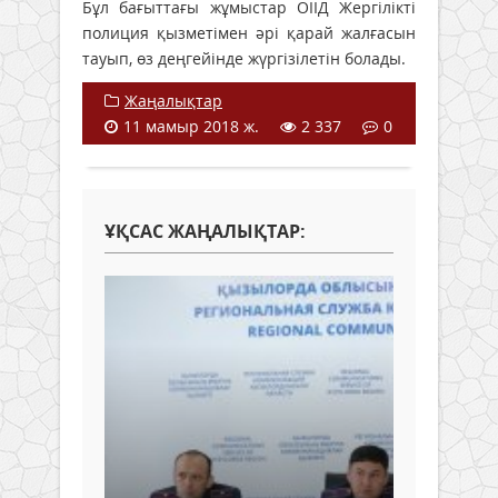
Бұл бағыттағы жұмыстар ОІІД Жергілікті
полиция қызметімен әрі қарай жалғасын
тауып, өз деңгейінде жүргізілетін болады.
Жаңалықтар
11 мамыр 2018 ж.
2 337
0
ҰҚСАС ЖАҢАЛЫҚТАР: