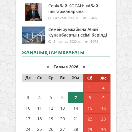
Серікбай ҚОСАН: «Абай
шығармаларына
04 ақпан 2020 ж.
5 466
Семей әуежайына Абай
Құнанбаевтың есімі берілді
31 қаңтар 2020 ж.
4 073
ЖАҢАЛЫҚТАР МҰРАҒАТЫ
«
Тамыз 2026 »
Дс
Сс
Ср
Бс
Жм
Сб
Жс
1
2
3
4
5
6
7
8
9
10
11
12
13
14
15
16
17
18
19
20
21
22
23
24
25
26
27
28
29
30