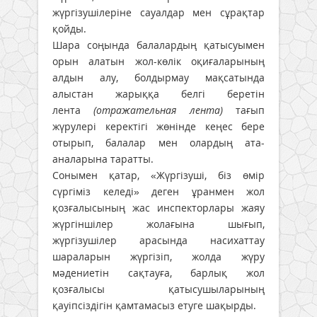
жүргізушілеріне сауалдар мен сұрақтар
қойды.
Шара соңында балалардың қатысуымен
орын алатын жол-көлік оқиғаларының
алдын алу, болдырмау мақсатында
алыстан жарыққа белгі беретін
лента
(отражательная лента)
тағып
жүрулері керектігі жөнінде кеңес бере
отырып, балалар мен олардың ата-
аналарына таратты.
Сонымен қатар, «Жүргізуші, біз өмір
сүргіміз келеді» деген ұранмен жол
қозғалысының жас инспекторлары жаяу
жүргіншілер жолағына шығып,
жүргізушілер арасында насихаттау
шараларын жүргізіп, жолда жүру
мәдениетін сақтауға, барлық жол
қозғалысы қатысушыларының
қауіпсіздігін қамтамасыз етуге шақырды.