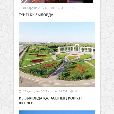
01 қараша 2017 ж.
15 835
0
ТҮНГІ ҚЫЗЫЛОРДА
28 қыркүйек 2017 ж.
18 537
0
ҚЫЗЫЛОРДА ҚАЛАСЫНЫҢ КӨРІКТІ
ЖЕРЛЕРІ