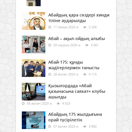
Абайдың қара сөздері хинди
тіліне аударылды
11 тамыз 2020 ж.
3 256
Абай – ақыл-ойдың алыбы
03 наурыз 2020 ж.
4 661
Абай-175: құнды
жәдігерлермен танысты
28 ақпан 2020 ж.
4 115
Қызылордада «Абай
қазынасына саяхат» клубы
ашылды
08 ақпан 2020 ж.
4 023
Абайдың 175 жылдығына
орай түсірілетін
07 ақпан 2020 ж.
3 892