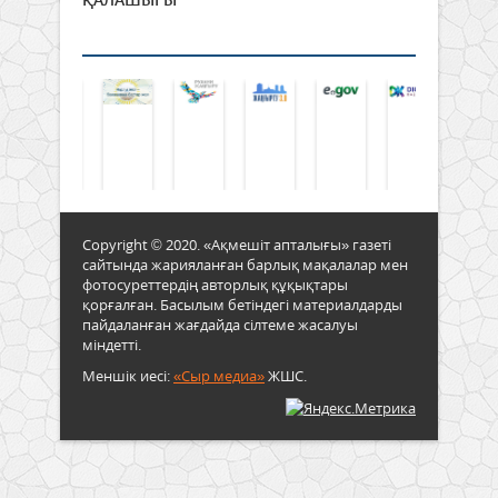
Copyright © 2020. «Ақмешіт апталығы» газеті
сайтында жарияланған барлық мақалалар мен
фотосуреттердің авторлық құқықтары
қорғалған. Басылым бетіндегі материалдарды
пайдаланған жағдайда сілтеме жасалуы
міндетті.
Меншік иесі:
«Сыр медиа»
ЖШС.