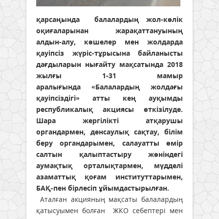
қарсаңында балалардың жол-көлік
оқиғаларынан жарақаттануының
алдын-алу, көшелер мен жолдарда
қауіпсіз жүріс-тұрысына байланысты
дағдыларын нығайту мақсатында 2018
жылғы 1-31 мамыр
аралығында «Балалардың жолдағы
қауіпсіздігі» атты кең ауқымды
республикалық акциясы өткізілуде.
Шара жергілікті атқарушы
органдармен, денсаулық сақтау, білім
беру органдарымен, салауатты өмір
салтын қалыптастыру жөніндегі
аумақтық орталықтармен, мүдделі
азаматтық қоғам институттарымен,
БАҚ-пен бірлесіп ұйымдастырылған.
Аталған акцияның мақсаты балалардың
қатысуымен болған ЖКО себептері мен