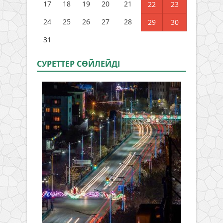
17
18
19
20
21
22
23
24
25
26
27
28
29
30
31
СУРЕТТЕР СӨЙЛЕЙДI