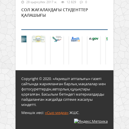
28 қыркүйек 2017 ж.
12 829
0
СОЛ ЖАҒАЛАУДАҒЫ СТУДЕНТТЕР
ҚАЛАШЫҒЫ
Copyright © 2020. «Ақмешіт апталығы» газеті
сайтында жарияланған барлық мақалалар мен
фотосуреттердің авторлық құқықтары
қорғалған. Басылым бетіндегі материалдарды
пайдаланған жағдайда сілтеме жасалуы
міндетті.
Меншік иесі:
«Сыр медиа»
ЖШС.