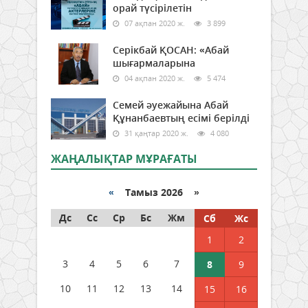
орай түсірілетін
07 ақпан 2020 ж.
3 899
Серікбай ҚОСАН: «Абай
шығармаларына
04 ақпан 2020 ж.
5 474
Семей әуежайына Абай
Құнанбаевтың есімі берілді
31 қаңтар 2020 ж.
4 080
ЖАҢАЛЫҚТАР МҰРАҒАТЫ
«
Тамыз 2026 »
Дс
Сс
Ср
Бс
Жм
Сб
Жс
1
2
3
4
5
6
7
8
9
10
11
12
13
14
15
16