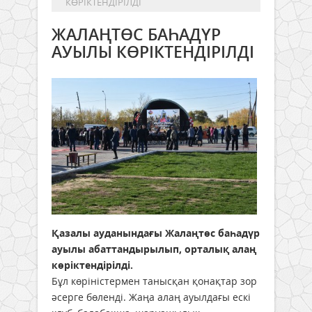
КӨРІКТЕНДІРІЛДІ
ЖАЛАҢТӨС БАҺАДҮР
АУЫЛЫ КӨРІКТЕНДІРІЛДІ
Қазалы ауданындағы Жалаңтөс баһадүр
ауылы абаттандырылып, орталық алаң
көріктендірілді.
Бұл көріністермен танысқан қонақтар зор
әсерге бөленді. Жаңа алаң ауылдағы ескі