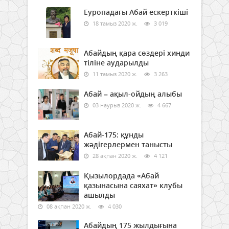
Еуропадағы Абай ескерткіші
18 тамыз 2020 ж.
3 019
Абайдың қара сөздері хинди
тіліне аударылды
11 тамыз 2020 ж.
3 263
Абай – ақыл-ойдың алыбы
03 наурыз 2020 ж.
4 667
Абай-175: құнды
жәдігерлермен танысты
28 ақпан 2020 ж.
4 121
Қызылордада «Абай
қазынасына саяхат» клубы
ашылды
08 ақпан 2020 ж.
4 030
Абайдың 175 жылдығына