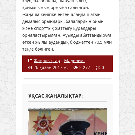
клуб, балабақша, шаруашылық
қоймасының орнына салынған.
Жаңаша кейіпке енген алаңда шағын
демалыс орындары, балалардың ойын
және спорттық жаттығу құралдары
орналастырылған. Ауылды абаттандыруға
өткен жылы аудандық бюджеттен 70,5 млн
теңге бөлінген.
Жаңалықтар
/
Мәдениет
26 қазан 2017 ж.
2 277
0
ҰҚСАС ЖАҢАЛЫҚТАР: