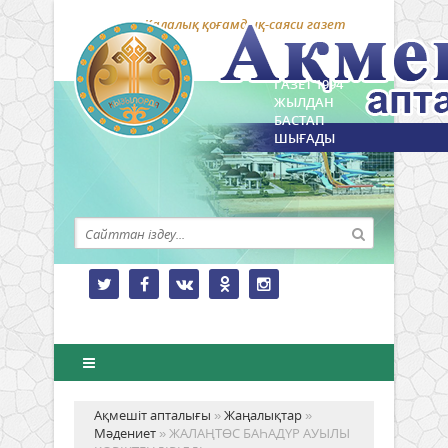
Қалалық қоғамдық-саяси газет
ГАЗЕТ 1994
ЖЫЛДАН
БАСТАП
ШЫҒАДЫ
Ақмешіт апталығы
»
Жаңалықтар
»
Мәдениет
» ЖАЛАҢТӨС БАҺАДҮР АУЫЛЫ