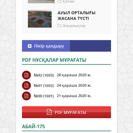
Қоғам
АУЫЛ ОРТАЛЫҒЫ
ЖАСАНА ТҮСТІ
Жаңалықтар
Пікір қалдыру
PDF НҰСҚАЛАР МҰРАҒАТЫ
28 қараша 2020 ж.
№92 (1693)
24 қараша 2020 ж.
№91 (1692)
21 қараша 2020 ж.
№90 (1691)
PDF МҰРАҒАТЫ
АБАЙ-175