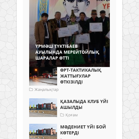
ҮРМӘШ ТҮКТІБАЕВ
АУЫЛЫНДА МЕРEЙТОЙЛЫҚ
ШАРАЛАР ӨТТІ
ӨРТ-ТАКТИКАЛЫҚ
ЖАТТЫҒУЛАР
ӨТКІЗІЛДІ
Жаңалықтар
ҚАЗАЛЫДА КЛУБ ҮЙІ
АШЫЛДЫ
Қоғам
МӘДЕНИЕТ ҮЙІ БОЙ
КӨТЕРДІ