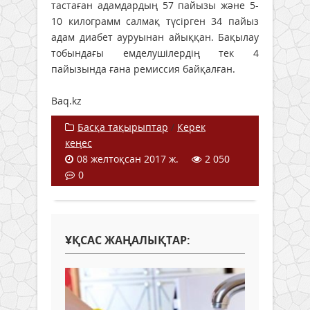
тастаған адамдардың 57 пайызы және 5-
10 килограмм салмақ түсірген 34 пайыз
адам диабет ауруынан айыққан. Бақылау
тобындағы емделушілердің тек 4
пайызында ғана ремиссия байқалған.
Baq.kz
Басқа тақырыптар
/
Керек
кеңес
08 желтоқсан 2017 ж.
2 050
0
ҰҚСАС ЖАҢАЛЫҚТАР: