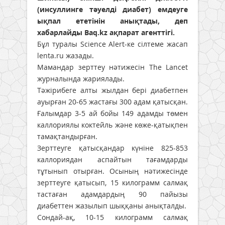
(инсуллинге тәуелді диабет) емдеуге
ықпал ететінін анықтады, деп
хабарлайды Baq.kz ақпарат агенттігі.
Бұл туралы Science Alert-ке сілтеме жасап
lenta.ru жазады.
Мамандар зерттеу нәтижесін The Lancet
журналында жариялады.
Тәжірибеге алты жылдан бері диабетпен
ауырған 20-65 жастағы 300 адам қатысқан.
Ғалымдар 3-5 ай бойы 149 адамды төмен
каллориялы коктейль және көже-қатықпен
тамақтандырған.
Зерттеуге қатысқандар күніне 825-853
каллориядан аспайтын тағамдарды
тұтынып отырған. Осының нәтижесінде
зерттеуге қатысып, 15 килограмм салмақ
тастаған адамдардың 90 пайызы
диабеттен жазылып шыққаны анықталды.
Сондай-ақ, 10-15 килограмм салмақ