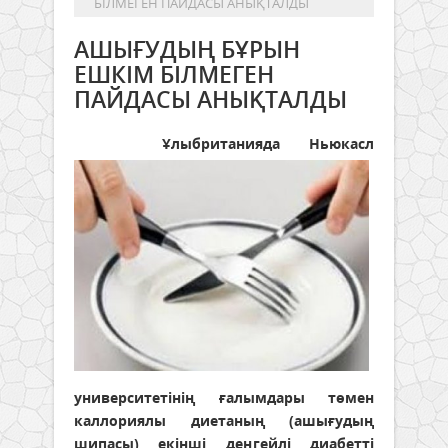
БІЛМЕГЕН ПАЙДАСЫ АНЫҚТАЛДЫ
АШЫҒУДЫҢ БҰРЫН
ЕШКІМ БІЛМЕГЕН
ПАЙДАСЫ АНЫҚТАЛДЫ
Ұ
лыбританияда Ньюкасл
университетінің ғалымдары төмен
каллориялы диетаның (ашығудың
шипасы) екінші деңгейлі диабетті