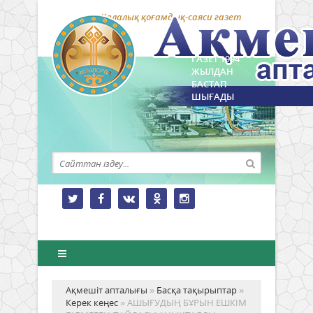
Қалалық қоғамдық-саяси газет
ГАЗЕТ 1994
ЖЫЛДАН
БАСТАП
ШЫҒАДЫ
Ақмешіт апталығы
»
Басқа тақырыптар
»
Керек кеңес
» АШЫҒУДЫҢ БҰРЫН ЕШКІМ