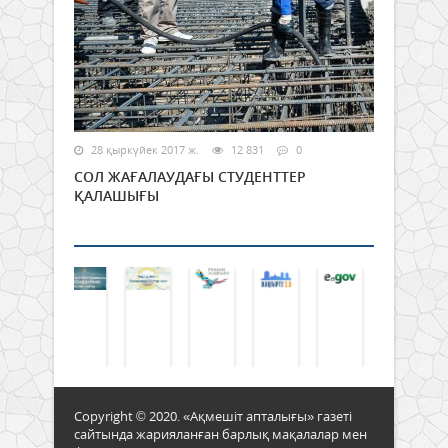
28 қыркүйек 2017 ж.
12 831
0
СОЛ ЖАҒАЛАУДАҒЫ СТУДЕНТТЕР
ҚАЛАШЫҒЫ
Copyright © 2020. «Ақмешіт апталығы» газеті
сайтында жарияланған барлық мақалалар мен