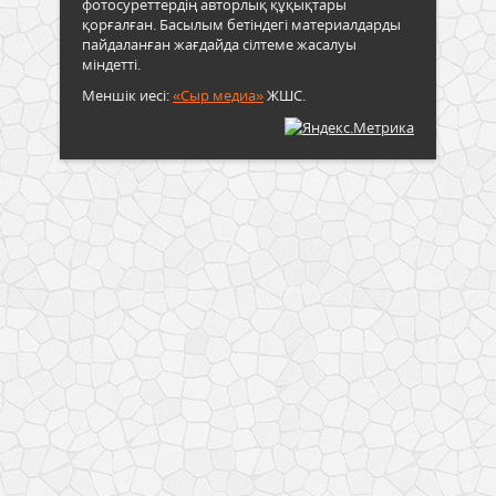
фотосуреттердің авторлық құқықтары
қорғалған. Басылым бетіндегі материалдарды
пайдаланған жағдайда сілтеме жасалуы
міндетті.
Меншік иесі:
«Сыр медиа»
ЖШС.