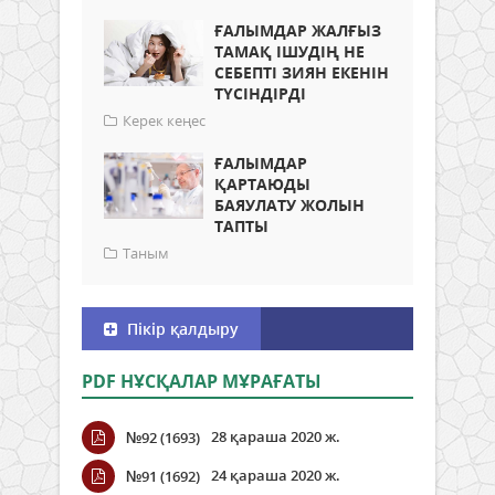
ҒАЛЫМДАР ЖАЛҒЫЗ
ТАМАҚ ІШУДІҢ НЕ
СЕБЕПТІ ЗИЯН ЕКЕНІН
ТҮСІНДІРДІ
Керек кеңес
ҒАЛЫМДАР
ҚАРТАЮДЫ
БАЯУЛАТУ ЖОЛЫН
ТАПТЫ
Таным
Пікір қалдыру
PDF НҰСҚАЛАР МҰРАҒАТЫ
28 қараша 2020 ж.
№92 (1693)
24 қараша 2020 ж.
№91 (1692)