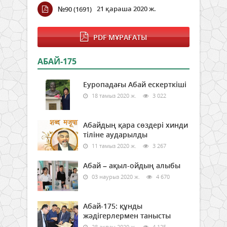
21 қараша 2020 ж.
№90 (1691)
PDF МҰРАҒАТЫ
АБАЙ-175
Еуропадағы Абай ескерткіші
18 тамыз 2020 ж.
3 022
Абайдың қара сөздері хинди
тіліне аударылды
11 тамыз 2020 ж.
3 267
Абай – ақыл-ойдың алыбы
03 наурыз 2020 ж.
4 670
Абай-175: құнды
жәдігерлермен танысты
28 ақпан 2020 ж.
4 125