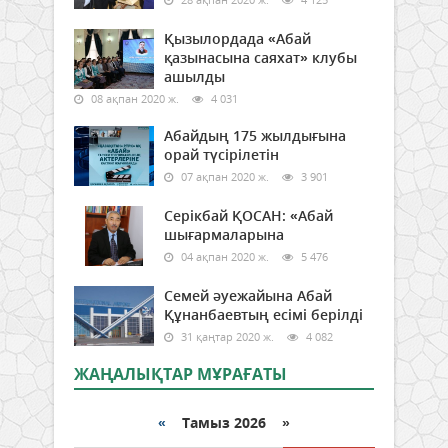
Қызылордада «Абай
қазынасына саяхат» клубы
ашылды
08 ақпан 2020 ж.
4 031
Абайдың 175 жылдығына
орай түсірілетін
07 ақпан 2020 ж.
3 901
Серікбай ҚОСАН: «Абай
шығармаларына
04 ақпан 2020 ж.
5 476
Семей әуежайына Абай
Құнанбаевтың есімі берілді
31 қаңтар 2020 ж.
4 082
ЖАҢАЛЫҚТАР МҰРАҒАТЫ
«
Тамыз 2026 »