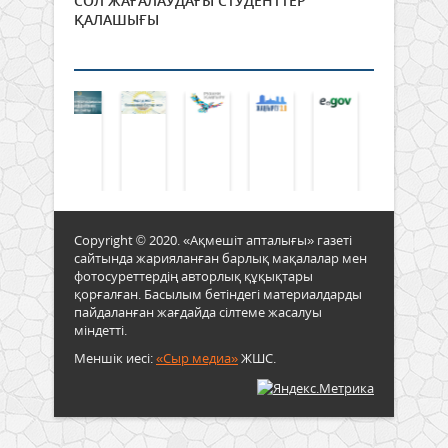
СОЛ ЖАҒАЛАУДАҒЫ СТУДЕНТТЕР
ҚАЛАШЫҒЫ
Copyright © 2020. «Ақмешіт апталығы» газеті
сайтында жарияланған барлық мақалалар мен
фотосуреттердің авторлық құқықтары
қорғалған. Басылым бетіндегі материалдарды
пайдаланған жағдайда сілтеме жасалуы
міндетті.
Меншік иесі:
«Сыр медиа»
ЖШС.