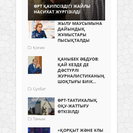
ӨРТ ҚАУІПСІЗДІГІ ЖАЙЛЫ
НАСИХАТ ЖҮРГІЗІЛДІ
ЖЫЛУ МАУСЫМЫНА
ДАЙЫНДЫҚ
ЖҰМЫСТАРЫ
ПЫСЫҚТАЛДЫ
Қоғам
ҚАНЫБЕК ӘБДУОВ:
ҚАЙ КЕЗДЕ ДЕ
ДӘСТҮРЛІ
ЖУРНАЛИСТИКАНЫҢ
ШОҚТЫҒЫ БИІК...
Сұхбат
ӨРТ-ТАКТИКАЛЫҚ
ОҚУ-ЖАТТЫҒУ
ӨТКІЗІЛДІ
Таным
«ҚОРҚЫТ ЖӘНЕ ҰЛЫ