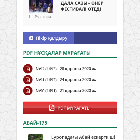
ДАЛА САЗЫ» ӨНЕР
ФЕСТИВАЛІ ӨТЕДІ
Руханият
Пікір қалдыру
PDF НҰСҚАЛАР МҰРАҒАТЫ
28 қараша 2020 ж.
№92 (1693)
24 қараша 2020 ж.
№91 (1692)
21 қараша 2020 ж.
№90 (1691)
PDF МҰРАҒАТЫ
АБАЙ-175
Еуропадағы Абай ескерткіші