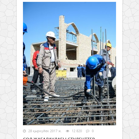
28 қыркүйек 2017 ж.
12 820
0