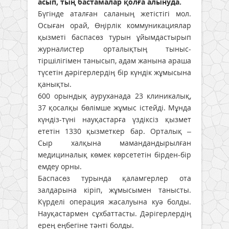
асып, тың бастамалар қолға алынуда.
Бүгінде аталған саланың жетістігі мол.
Осыған орай, Өңірлік коммуникациялар
қызметі баспасөз турын ұйымдастырып
журналистер орталықтың тыныс-
тіршілігімен танысып, адам жанына араша
түсетін дәрігерлердің бір күндік жұмысына
қанықты.
600 орындық ауруханада 23 клиникалық,
37 қосалқы бөлімше жұмыс істейді. Мұнда
күндіз-түні науқастарға үздіксіз қызмет
ететін 1330 қызметкер бар. Орталық –
Сыр халқына мамандандырылған
медициналық көмек көрсететін бірден-бір
емдеу орны.
Баспасөз турында қаламгерлер ота
залдарына кіріп, жұмысымен танысты.
Күрделі операция жасалуына куә болды.
Науқастармен сұхбаттасты. Дәрігерлердің
ерең еңбегіне тәнті болды.