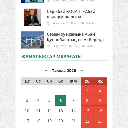
07 ақпан 2020 ж.
3 889
Серікбай ҚОСАН: «Абай
шығармаларына
04 ақпан 2020 ж.
5 466
Семей әуежайына Абай
Құнанбаевтың есімі берілді
31 қаңтар 2020 ж.
4 072
ЖАҢАЛЫҚТАР МҰРАҒАТЫ
«
Тамыз 2026 »
Дс
Сс
Ср
Бс
Жм
Сб
Жс
1
2
3
4
5
7
6
8
9
10
11
12
14
13
15
16
17
18
19
20
21
22
23