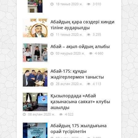
18 тамыз 2020 ж.
3 010
Абайдың қара сөздері хинди
тіліне аударылды
11 тамыз 2020 ж.
3 255
Абай – ақыл-ойдың алыбы
03 наурыз 2020 ж.
4 660
Абай-175: құнды
жәдігерлермен танысты
28 ақпан 2020 ж.
4 113
Қызылордада «Абай
қазынасына саяхат» клубы
ашылды
08 ақпан 2020 ж.
4 022
Абайдың 175 жылдығына
орай түсірілетін