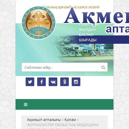
Қалалық қоғамдық-саяси газет
ГАЗЕТ 1994
ЖЫЛДАН
БАСТАП
ШЫҒАДЫ
Ақмешіт апталығы
»
Қоғам
»
ЖУРНАЛИСТЕР ОБЛЫСТЫҚ МЕДИЦИНА