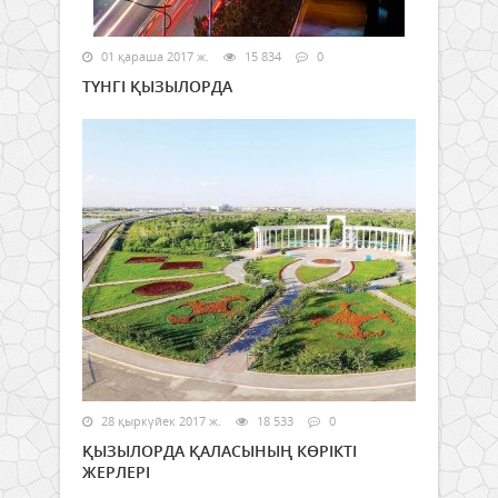
01 қараша 2017 ж.
15 834
0
ТҮНГІ ҚЫЗЫЛОРДА
28 қыркүйек 2017 ж.
18 533
0
ҚЫЗЫЛОРДА ҚАЛАСЫНЫҢ КӨРІКТІ
ЖЕРЛЕРІ