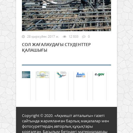
28 қыркүйек 2017 ж.
12 833
0
СОЛ ЖАҒАЛАУДАҒЫ СТУДЕНТТЕР
ҚАЛАШЫҒЫ
Copyright © 2020. «Ақмешіт апталығы» газеті
сайтында жарияланған барлық мақалалар мен
фотосуреттердің авторлық құқықтары
қорғалған. Басылым бетіндегі материалдарды