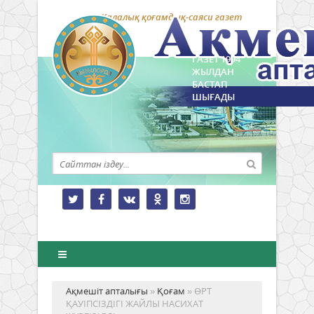
Қалалық қоғамдық-саяси газет
ГАЗЕТ 1994
ЖЫЛДАН
БАСТАП
ШЫҒАДЫ
Ақмешіт апталығы
»
Қоғам
» ӨРТ
ҚАУІПСІЗДІГІ ЖАЙЛЫ НАСИХАТ