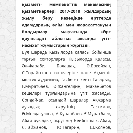
қызметі» мемлекеттік мекемесінің
қызметкерлері 2017-2018 жылдардың
жылу беру кезеңінде өрттерде
адамдардың өлімі мен жарақаттануын
болдырмау мақсатында «Өрт
қауіпсіздігі айлығы» аясында үгіт-
насихат жұмыстарын жүргізді.
Бұл шарада Қызылорда қаласы бойынша
тұрғын секторларға Қызылорда қаласы,
Әл-Фараби, Болашақ, Ә.Бөкейхан,
С.Торайғыров көшелеріне және Ақмешіт
мөлтек ауданына, Тасбөгет кенті Тасарық,
Ғ.Мұратбаев, Ә.Жангелдин, Маханбетов
көшелері тұрғындарына үгіт жасалды.
Сондай-ақ, осындай шаралар Ақжарма
ауылдық округінің Тастимов,
Ә.Молдағұлова, А.Құнанбаев, Ғ.Мұратбаев,
Абай ауылдық округінің Бейбітшілік, Абай,
С.Тайжанов, Ю.Гагарин, Ш.Қоянов,