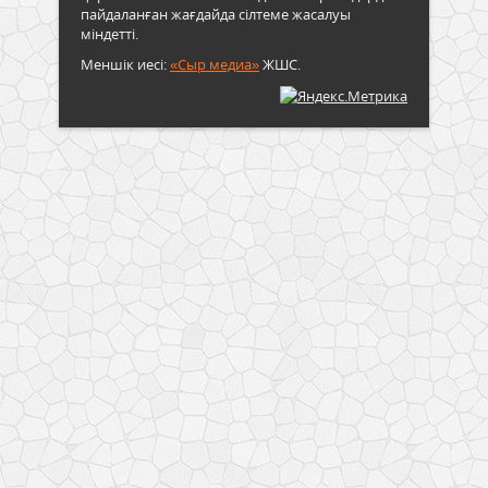
пайдаланған жағдайда сілтеме жасалуы
міндетті.
Меншік иесі:
«Сыр медиа»
ЖШС.