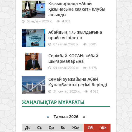
Қызылордада «Абай
қазынасына саяхат» клубы
ашылды
08 ақпан 2020 ж.
4 032
Абайдың 175 жылдығына
орай түсірілетін
07 ақпан 2020 ж.
3 901
Серікбай ҚОСАН: «Абай
шығармаларына
04 ақпан 2020 ж.
5 478
Семей әуежайына Абай
Құнанбаевтың есімі берілді
31 қаңтар 2020 ж.
4 082
ЖАҢАЛЫҚТАР МҰРАҒАТЫ
«
Тамыз 2026 »
Дс
Сс
Ср
Бс
Жм
Сб
Жс