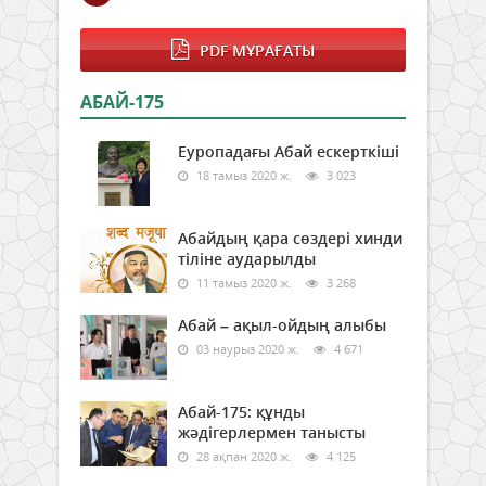
PDF МҰРАҒАТЫ
АБАЙ-175
Еуропадағы Абай ескерткіші
18 тамыз 2020 ж.
3 023
Абайдың қара сөздері хинди
тіліне аударылды
11 тамыз 2020 ж.
3 268
Абай – ақыл-ойдың алыбы
03 наурыз 2020 ж.
4 671
Абай-175: құнды
жәдігерлермен танысты
28 ақпан 2020 ж.
4 125