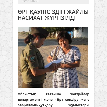
ЖҮРГІЗІЛДІ
ӨРТ ҚАУІПСІЗДІГІ ЖАЙЛЫ
НАСИХАТ ЖҮРГІЗІЛДІ
Облыстық төтенше жағдайлар
департаменті және «Өрт сөндіру және
авариялық-құтқару жұмыстары