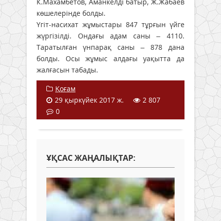
К.Махамбетов, Аманкелді батыр, Ж.Жабаев
көшелерінде болды.
Үгіт-насихат жұмыстары 847 тұрғын үйге
жүргізілді. Ондағы адам саны – 4110.
Таратылған үнпарақ саны – 878 дана
болды. Осы жұмыс алдағы уақытта да
жалғасын табады.
Қоғам
29 қыркүйек 2017 ж.
2 807
0
ҰҚСАС ЖАҢАЛЫҚТАР: