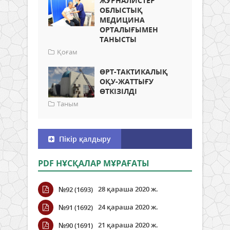
ЖУРНАЛИСТЕР
ОБЛЫСТЫҚ
МЕДИЦИНА
ОРТАЛЫҒЫМЕН
ТАНЫСТЫ
Қоғам
ӨРТ-ТАКТИКАЛЫҚ
ОҚУ-ЖАТТЫҒУ
ӨТКІЗІЛДІ
Таным
Пікір қалдыру
PDF НҰСҚАЛАР МҰРАҒАТЫ
28 қараша 2020 ж.
№92 (1693)
24 қараша 2020 ж.
№91 (1692)
21 қараша 2020 ж.
№90 (1691)