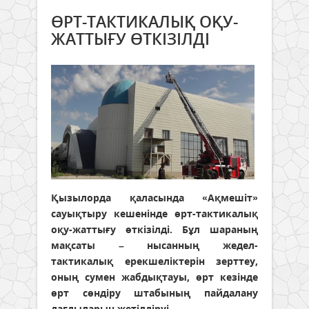
ӨРТ-ТАКТИКАЛЫҚ ОҚУ-
ЖАТТЫҒУ ӨТКІЗІЛДІ
Қызылорда қаласында «Ақмешіт»
сауықтыру кешенінде өрт-тактикалық
оқу-жаттығу өткізілді. Бұл шараның
мақсаты – нысанның жедел-
тактикалық ерекшеліктерін зерттеу,
оның сумен жабдықтауы, өрт кезінде
өрт сөндіру штабының пайдалану
дағдыларын жетілдіруі,