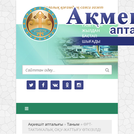
Қалалық қоғамдық-саяси газет
ГАЗЕТ 1994
ЖЫЛДАН
БАСТАП
ШЫҒАДЫ
Ақмешіт апталығы
»
Таным
» ӨРТ-
ТАКТИКАЛЫҚ ОҚУ-ЖАТТЫҒУ ӨТКІЗІЛДІ