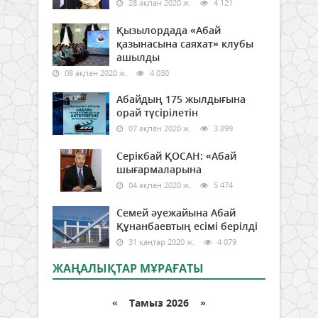
28 ақпан 2020 ж.
4 121
Қызылордада «Абай
қазынасына саяхат» клубы
ашылды
08 ақпан 2020 ж.
4 030
Абайдың 175 жылдығына
орай түсірілетін
07 ақпан 2020 ж.
3 899
Серікбай ҚОСАН: «Абай
шығармаларына
04 ақпан 2020 ж.
5 474
Семей әуежайына Абай
Құнанбаевтың есімі берілді
31 қаңтар 2020 ж.
4 079
ЖАҢАЛЫҚТАР МҰРАҒАТЫ
«
Тамыз 2026 »