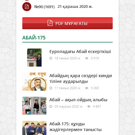
21 қараша 2020 ж.
№90 (1691)
PDF МҰРАҒАТЫ
АБАЙ-175
Еуропадағы Абай ескерткіші
18 тамыз 2020 ж.
3 019
Абайдың қара сөздері хинди
тіліне аударылды
11 тамыз 2020 ж.
3 263
Абай – ақыл-ойдың алыбы
03 наурыз 2020 ж.
4 667
Абай-175: құнды
жәдігерлермен танысты