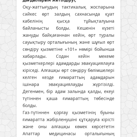
Оқу-жаттығудың тактикалық жоспарына
сәйкес өрт залдың сахнасында қуат
кабелінің қысқа тұйықталуына
байланысты болды. Кешенін күзеті
жануды байқағаннан кейін, өрт туралы
сауықтыру орталығының және шұғыл өрт
сөндіру қызметіне «101» нөмірі бойынша
хабарлады. Содан кейін мекеме
қызметкерлері адамдарды эвакуациялауға
кіріседі. Алғашқы өрт сөндіру бөлімшелері
келген кезде ғимараттың адамдарын
ішінара эвакуациялауды жүргізілді.
Дегенмен, бір адам залында қалды, екеуі
түтіннен қаша ғимараттың төбесінде
болды.
Газ-түтіннен қорғау қызметінің буыны
ғимаратта жәбірленушіні құтқаруға кірісті
және оны алғашқы көмек көрсететін
Апаттар медицинасы орталығының