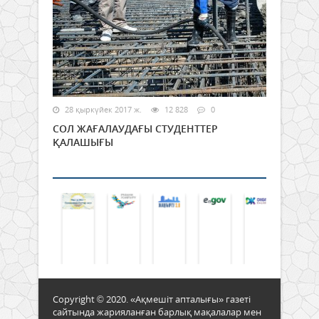
28 қыркүйек 2017 ж.
12 828
0
СОЛ ЖАҒАЛАУДАҒЫ СТУДЕНТТЕР
ҚАЛАШЫҒЫ
Copyright © 2020. «Ақмешіт апталығы» газеті
сайтында жарияланған барлық мақалалар мен