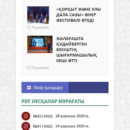
«ҚОРҚЫТ ЖӘНЕ ҰЛЫ
ДАЛА САЗЫ» ӨНЕР
ФЕСТИВАЛІ ӨТЕДІ
Руханият
ЖАЛАҒАШТА
ҚҰДАЙБЕРГЕН
БЕКІШТІҢ
ШЫҒАРМАШЫЛЫҚ
КЕШІ ӨТТІ
Руханият
Пікір қалдыру
PDF НҰСҚАЛАР МҰРАҒАТЫ
28 қараша 2020 ж.
№92 (1693)
24 қараша 2020 ж.
№91 (1692)