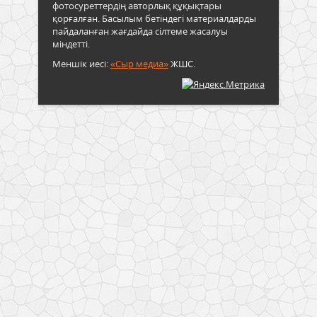
фотосуреттердің авторлық құқықтары
қорғалған. Басылым бетіндегі материалдарды
пайдаланған жағдайда сілтеме жасалуы
міндетті.
Меншік иесі:
«Сыр медиа»
ЖШС.