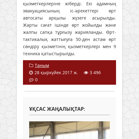
қызметкерлеріне жіберді. Екі адамның
эвакуациясының іс-әрекеттері өрт
автосаты арқылы жүзеге асырылды.
Жарты сағат ішінде өрт жойылды және
жалпы сапқа тұрғызу жарияланды. Өрт-
тактикалық жаттығуға 50-ден астам өрт
сөндіру қызметінің қызметкерлері мен 9
техника қатыстырылды.
Таным
28 қыркүйек 2017 ж.
3 496
0
ҰҚСАС ЖАҢАЛЫҚТАР: