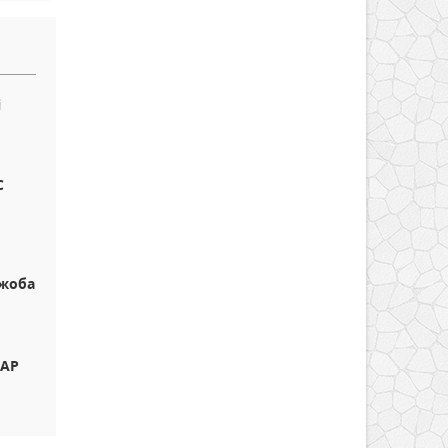
і
С
 жоба
БАР