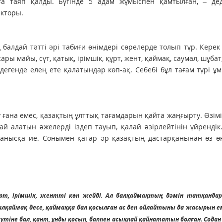
ға таяп қалды. Бүгінде 5 адам жұмыспен қамтылған, – дед
кторы.
 балдай тәтті әрі табиғи өнімдері сөрелерде толып тұр. Керек 
 майы, сүт, қатық, ірімшік, құрт, жент, қаймақ, саумал, шұбат
 дегенде елең ете қалатындар көп-ақ. Себебі бұл тағам түрі 
ту ғана емес, қазақтың ұлттық тағамдарын қайта жаңғырту. Өзімі
сай алатын әжелерді іздеп тауып, қалай әзірлейтінін үйрендік
ранысқа ие. Сонымен қатар әр қазақтың дастарқанынан өз өн
құрт, ірімшік, жентті көп жейді. Ал балқаймақтың дәмін татқандар
алқаймақ десе, қаймаққа бал қосылған ас деп ойлайтыны да жасырын е
сүтіне бал, қант, ұнды қосып, баппен асықпай қайнататын болған. Содан