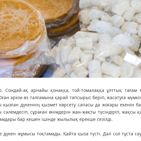
ар. Сондай-ақ арнайы қонаққа, той-томалаққа ұлттық тағам 
 Оған әркім өз талғамына қарай тапсырыс беріп, жасатуға мүмкін
ы қызған дүкеннің қызмет көрсету сапасы да жоғары екенін б
сәлемдесіп, сұраған өнімдерін жан-жақты түсіндіріп, жақсы 
ағамдары бар кешен ішінде жылылық ерекше сезілді.
 де дүкен жұмысы тоқтамады. Қайта қыза түсті. Дәл сол тұста с