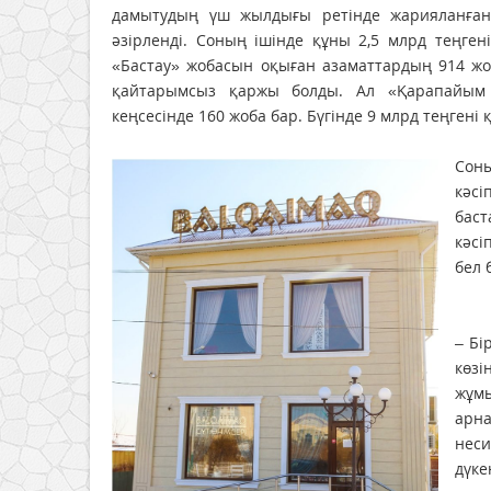
дамытудың үш жылдығы ретінде жарияланғаны
әзірленді. Соның ішінде құны 2,5 млрд теңге
«Бастау» жобасын оқыған азаматтардың 914 жо
қайтарымсыз қаржы болды. Ал «Қарапайым 
кеңсесінде 160 жоба бар. Бүгінде 9 млрд теңгені
Сон
кәсі
баст
кәсі
бел 
– Бі
көзі
жұмы
арна
неси
дүке