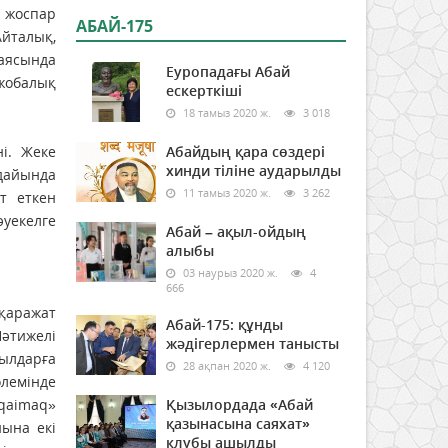
 жоспар
АБАЙ-175
йталық,
 аясында
Еуропадағы Абай
жобалық
ескерткіші
18 тамыз 2020 ж.
3 018
і. Жеке
Абайдың қара сөздері
хинди тіліне аударылды
ғдайында
11 тамыз 2020 ж.
3 262
ат еткен
әуекелге
Абай – ақыл-ойдың
алыбы
03 наурыз 2020 ж.
4
666
 қаражат
Абай-175: құнды
Нәтижелі
жәдігерлермен танысты
жылдарға
28 ақпан 2020 ж.
4 120
өлемінде
lqaimaq»
Қызылордада «Абай
қазынасына саяхат»
нына екі
клубы ашылды