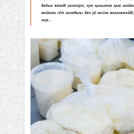
дайын өнімді кептіріп, сүт қосылған қою шәйм
мейман «Ет аспадың» деп үй иесіне өкпелемейді
сыр...