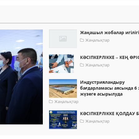
Жаңашыл жобалар игіліг
Жаңалықтар
КӘСІПКЕРЛІККЕ – КЕҢ ӨРІ
Жаңалықтар
Индустрияландыру
бағдарламасы аясында 6
жүзеге асырылуда
Жаңалықтар
КӘСІПКЕРЛІККЕ ҚОЛДАУ 
Жаңалықтар