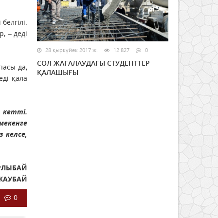
белгілі.
, – деді
28 қыркүйек 2017 ж.
12 827
0
СОЛ ЖАҒАЛАУДАҒЫ СТУДЕНТТЕР
пасы да,
ҚАЛАШЫҒЫ
еді қала
 кетті.
мекенге
з келсе,
РЛЫБАЙ
РЖАУБАЙ
0