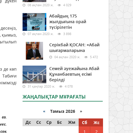
і дүкен
08 ақпан 2020 ж.
4 029
Абайдың 175
жылдығына орай
түсірілетін
десеңіз,
07 ақпан 2020 ж.
3 898
, қымыз,
ұмытылып
Серікбай ҚОСАН: «Абай
шығармаларына
04 ақпан 2020 ж.
5 472
Семей әуежайына Абай
з де көп
Құнанбаевтың есімі
. Табиғи
берілді
імімізді
31 қаңтар 2020 ж.
4 078
ЖАҢАЛЫҚТАР МҰРАҒАТЫ
«
Тамыз 2026 »
 аз.
Дс
Сс
Ср
Бс
Жм
Сб
Жс
мес.
 соң
1
2