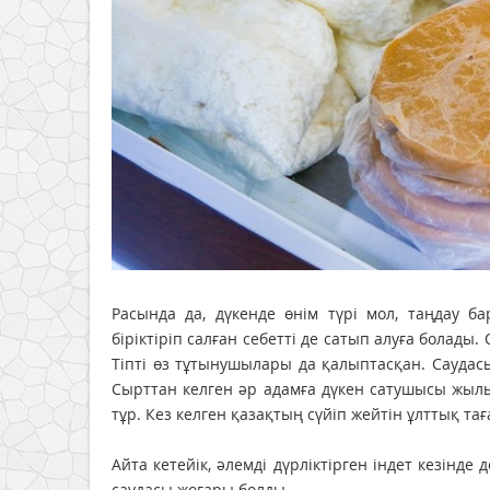
Расында да, дүкенде өнім түрі мол, таңдау б
біріктіріп салған себетті де сатып алуға болады.
Тіпті өз тұтынушылары да қалыптасқан. Саудас
Сырттан келген әр адамға дүкен сатушысы жылы 
тұр. Кез келген қазақтың сүйіп жейтін ұлттық т
Айта кетейік, әлемді дүрліктірген індет кезінде
саудасы жоғары болды.