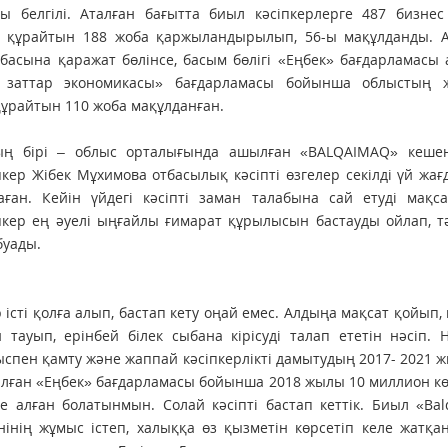
 белгілі. Аталған бағытта биыл кәсіпкерлерге 487 бизнес
ні құрайтын 188 жоба қаржыландырылып, 56-ы мақұлданды. А
басына қаражат бөлінсе, басым бөлігі «Еңбек» бағдарламасы
заттар экономикасы» бағдарламасы бойынша облыстың 
 құрайтын 110 жоба мақұлданған.
ың бірі – облыс орталығында ашылған «BALQAIMAQ» кешен
пкер Жібек Мұхимова отбасылық кәсіпті өзгелер секілді үй жа
аған. Кейін үйдегі кәсіпті заман талабына сай етуді мақс
пкер ең әуелі ыңғайлы ғимарат құрылысын бастауды ойлап, т
буады.
р істі қолға алып, бастап кету оңай емес. Алдыңа мақсат қойып,
н тауып, ерінбей білек сыбана кірісуді талап ететін нәсіп. 
спен қамту және жаппай кәсіпкерлікті дамытудың 2017- 2021 
лған «Еңбек» бағдарламасы бойынша 2018 жылы 10 миллион к
е алған болатынмын. Солай кәсіпті бастап кеттік. Биыл «Ba
нінің жұмыс істеп, халыққа өз қызметін көрсетіп келе жатқа