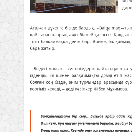
жыл
дире
Аталған дүкенге біз де бардық. «Balqaimaq»-тың
қайсысын аларыңызды білмей қаласыз. Қолдың сары
тіпті балқаймаққа дейін бар. Әрине, балқаймақ
бара жатыр.
– Біздегі мақсат – сүт өнімдерін қайта өңдеп са
іздендік. Ел ішінен балқаймақты дәмді етіп жа
болған соң біздің өнім тұрғындар арасында сұ
көргіміз келеді, – деді кәсіпкер Жібек Мұхимова.
Балқаймақтағы бір сыр... Бүгінде әрбір адам 
Өйткені, бұл тағам ұмытылып барады. Кейбірі б
Бірақ олай емес. Кезінде оны әжелеріміз түйенің 