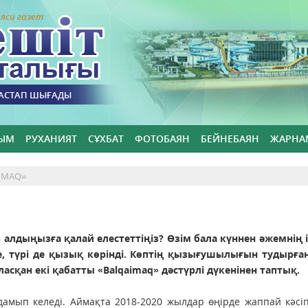
яси газет
БАСТАП ШЫҒАДЫ
ЫМ
РУХАНИЯТ
СҰХБАТ
ФОТОБАЯН
БЕЙНЕБАЯН
ЖАРНА
AIMAQ»
з алдыңызға қалай елестеттіңіз? Өзім бала күннен әжемнің 
, түрі де қызық көрінді. Көптің қызығушылығын тудырған
сқан екі қабатты «Balqaimaq» дәстүрлі дүкенінен таптық.
дамып келеді. Аймақта 2018-2020 жылдар өңірде жаппай кәсіп