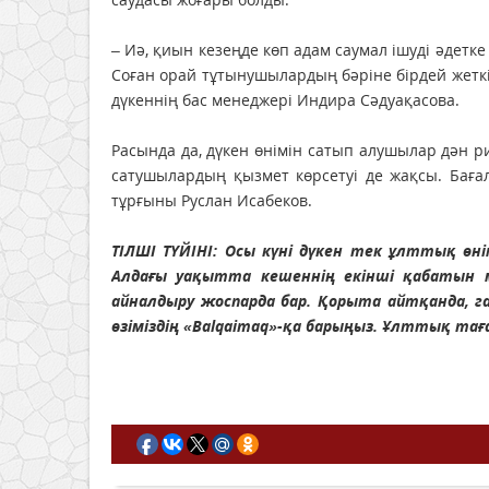
– Иә, қиын кезеңде көп адам саумал ішуді әдет
Соған орай тұтынушылардың бәріне бірдей жеткілік
дүкеннің бас менеджері Индира Сәдуақасова.
Расында да, дүкен өнімін сатып алушылар дән р
сатушылардың қызмет көрсетуі де жақсы. Баға
тұрғыны Руслан Исабеков.
ТІЛШІ ТҮЙІНІ: Осы күні дүкен тек ұлттық өні
Алдағы уақытта кешеннің екінші қабатын 
айналдыру жоспарда бар. Қорыта айтқанда, га
өзіміздің «Balqaimaq»-қа барыңыз. Ұлттық тағ