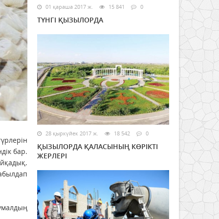
01 қараша 2017 ж.
15 841
0
ТҮНГІ ҚЫЗЫЛОРДА
28 қыркүйек 2017 ж.
18 542
0
түрлерін
ҚЫЗЫЛОРДА ҚАЛАСЫНЫҢ КӨРІКТІ
дік бар.
ЖЕРЛЕРІ
айқадық.
қабылдап
аумалдың