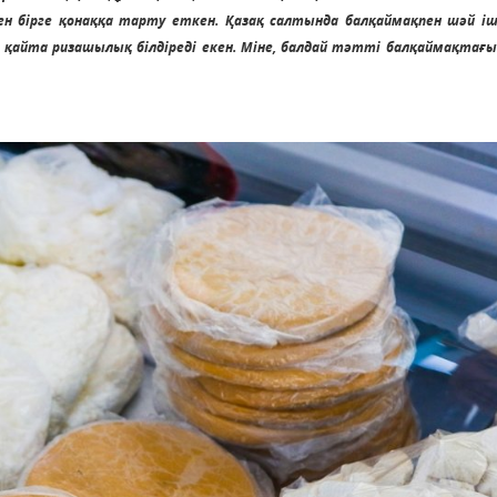
ен бірге қонаққа тарту еткен. Қазақ салтында балқаймақпен шәй і
, қайта ризашылық білдіреді екен. Міне, балдай тәтті балқаймақтағы