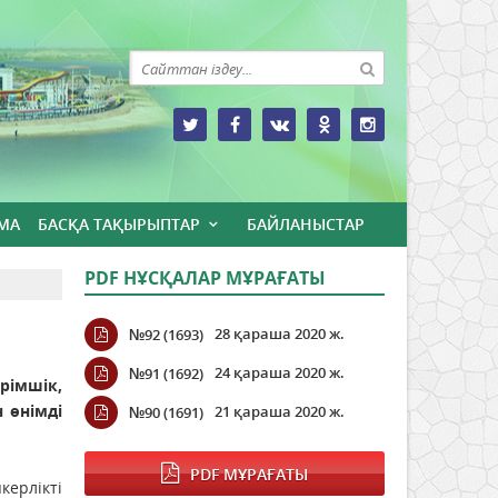
МА
БАСҚА ТАҚЫРЫПТАР
БАЙЛАНЫСТАР
PDF НҰСҚАЛАР МҰРАҒАТЫ
28 қараша 2020 ж.
№92 (1693)
24 қараша 2020 ж.
№91 (1692)
ірімшік,
 өнімді
21 қараша 2020 ж.
№90 (1691)
PDF МҰРАҒАТЫ
керлікті