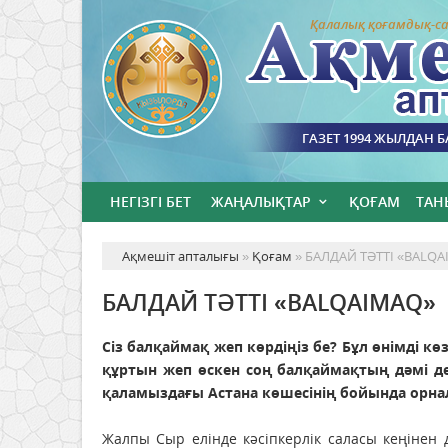
Қалалық қоғамдық-са
ГАЗЕТ 1994 ЖЫЛДАН 
НЕГІЗГІ БЕТ
ЖАҢАЛЫҚТАР
ҚОҒАМ
ТАН
Ақмешіт апталығы
»
Қоғам
» БАЛДАЙ ТӘТТІ «BALQ
БАЛДАЙ ТӘТТІ «BALQAIMAQ»
Сіз балқаймақ жеп көрдіңіз бе? Бұл өнімді кө
құртын жеп өскен соң балқаймақтың дәмі де
қаламыздағы Астана көшесінің бойында орнала
Жалпы Сыр елінде кәсіпкерлік саласы кеңінен 