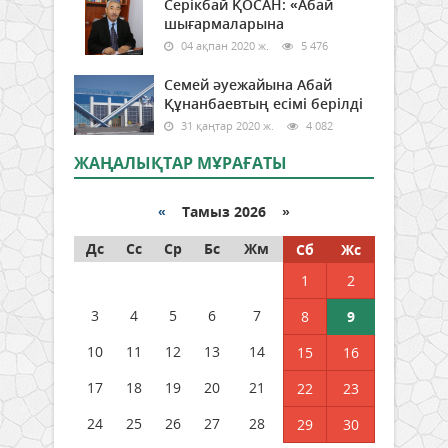
Серікбай ҚОСАН: «Абай
шығармаларына
04 ақпан 2020 ж.
5 476
Семей әуежайына Абай
Құнанбаевтың есімі берілді
31 қаңтар 2020 ж.
4 082
ЖАҢАЛЫҚТАР МҰРАҒАТЫ
«
Тамыз 2026 »
Дс
Сс
Ср
Бс
Жм
Сб
Жс
1
2
3
4
5
6
7
8
9
10
11
12
13
14
15
16
17
18
19
20
21
22
23
24
25
26
27
28
29
30