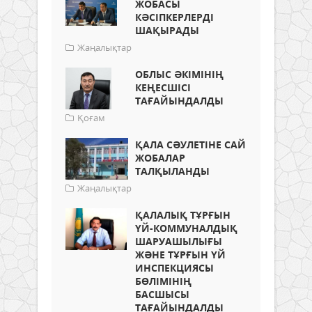
ЖОБАСЫ
КӘСІПКЕРЛЕРДІ
ШАҚЫРАДЫ
Жаңалықтар
ОБЛЫС ӘКІМІНІҢ
КЕҢЕСШІСІ
ТАҒАЙЫНДАЛДЫ
Қоғам
ҚАЛА СӘУЛЕТІНЕ САЙ
ЖОБАЛАР
ТАЛҚЫЛАНДЫ
Жаңалықтар
ҚАЛАЛЫҚ ТҰРҒЫН
ҮЙ-КОММУНАЛДЫҚ
ШАРУАШЫЛЫҒЫ
ЖӘНЕ ТҰРҒЫН ҮЙ
ИНСПЕКЦИЯСЫ
БӨЛІМІНІҢ
БАСШЫСЫ
ТАҒАЙЫНДАЛДЫ