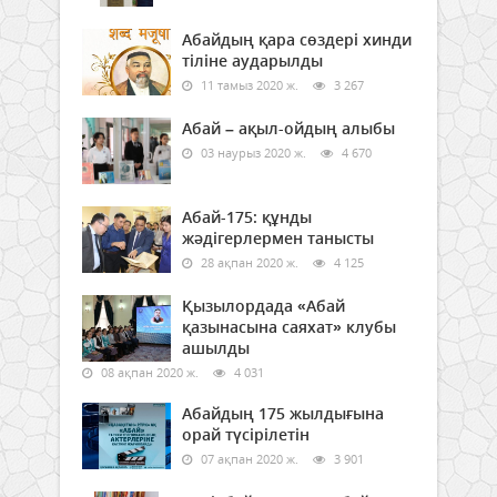
Абайдың қара сөздері хинди
тіліне аударылды
11 тамыз 2020 ж.
3 267
Абай – ақыл-ойдың алыбы
03 наурыз 2020 ж.
4 670
Абай-175: құнды
жәдігерлермен танысты
28 ақпан 2020 ж.
4 125
Қызылордада «Абай
қазынасына саяхат» клубы
ашылды
08 ақпан 2020 ж.
4 031
Абайдың 175 жылдығына
орай түсірілетін
07 ақпан 2020 ж.
3 901