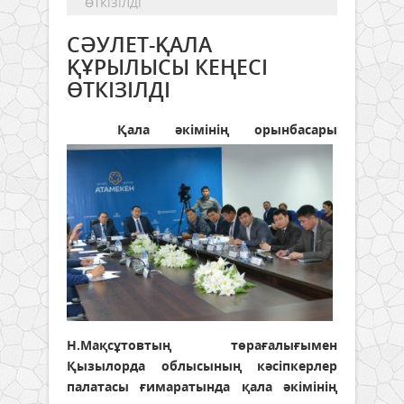
ӨТКІЗІЛДІ
СӘУЛЕТ-ҚАЛА
ҚҰРЫЛЫСЫ КЕҢЕСІ
ӨТКІЗІЛДІ
Қала әкімінің орынбасары
Н.Мақсұтовтың төрағалығымен
Қызылорда облысының кәсіпкерлер
палатасы ғимаратында қала әкімінің