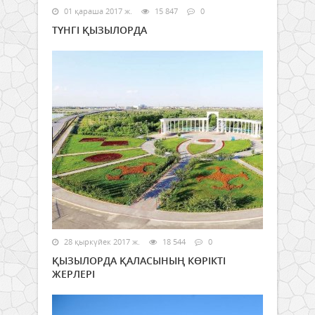
01 қараша 2017 ж.
15 847
0
ТҮНГІ ҚЫЗЫЛОРДА
28 қыркүйек 2017 ж.
18 544
0
ҚЫЗЫЛОРДА ҚАЛАСЫНЫҢ КӨРІКТІ
ЖЕРЛЕРІ