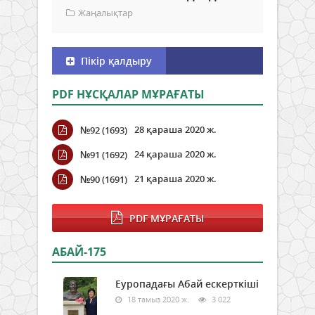
Жаңалықтар
Пікір қалдыру
PDF НҰСҚАЛАР МҰРАҒАТЫ
28 қараша 2020 ж.
№92 (1693)
24 қараша 2020 ж.
№91 (1692)
21 қараша 2020 ж.
№90 (1691)
PDF МҰРАҒАТЫ
АБАЙ-175
Еуропадағы Абай ескерткіші
18 тамыз 2020 ж.
3 022