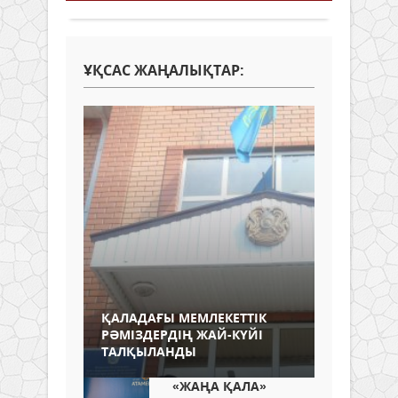
ҰҚСАС ЖАҢАЛЫҚТАР:
ҚАЛАДАҒЫ МЕМЛЕКЕТТІК
РӘМІЗДЕРДІҢ ЖАЙ-КҮЙІ
ТАЛҚЫЛАНДЫ
«ЖАҢА ҚАЛА»