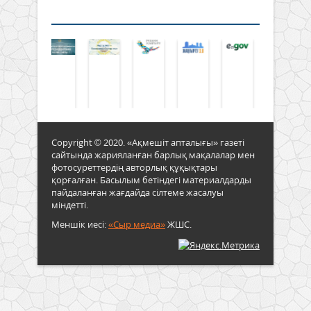
Copyright © 2020. «Ақмешіт апталығы» газеті
сайтында жарияланған барлық мақалалар мен
фотосуреттердің авторлық құқықтары
қорғалған. Басылым бетіндегі материалдарды
пайдаланған жағдайда сілтеме жасалуы
міндетті.
Меншік иесі:
«Сыр медиа»
ЖШС.