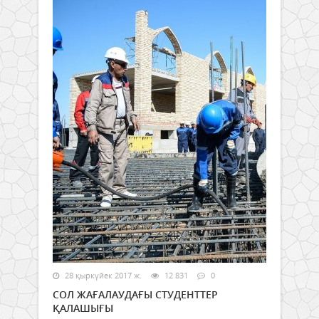
28 қыркүйек 2017 ж.
12 831
0
СОЛ ЖАҒАЛАУДАҒЫ СТУДЕНТТЕР
ҚАЛАШЫҒЫ