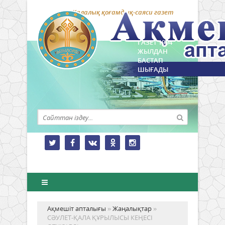
Қалалық қоғамдық-саяси газет
ГАЗЕТ 1994
ЖЫЛДАН
БАСТАП
ШЫҒАДЫ
Ақмешіт апталығы
»
Жаңалықтар
»
СӘУЛЕТ-ҚАЛА ҚҰРЫЛЫСЫ КЕҢЕСІ