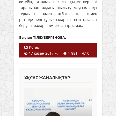
кетейік, аталмыш сала қызметкерлері
тарапынан алдағы жылыту маусымында
тұрмысы төмен отбасыларға көмек
ретінде пеш құрылғыларын тегін тазалап
беру шаралары жүзеге асырылмақ.
Бағлан ТІЛЕУБЕРГЕНОВА.
Қоғам
17 қазан 2017 ж.
1 881
0
ҰҚСАС ЖАҢАЛЫҚТАР: