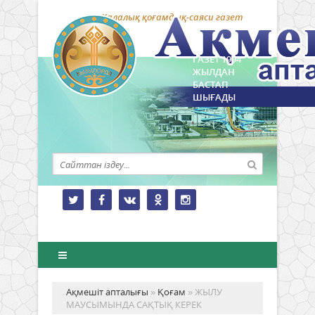
Қалалық қоғамдық-саяси газет
ГАЗЕТ 1994
ЖЫЛДАН
БАСТАП
ШЫҒАДЫ
Ақмешіт апталығы
»
Қоғам
» ЖЫЛУ
МАУСЫМЫНДА САҚТЫҚ КЕРЕК