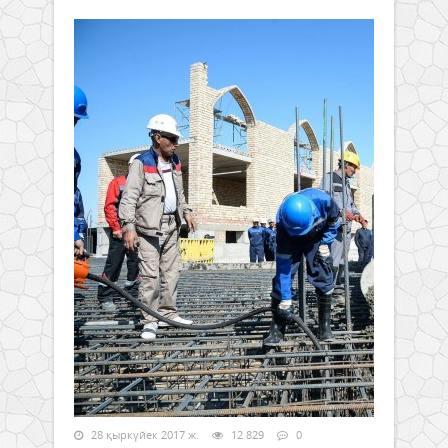
28 қыркүйек 2017 ж.
12 829
0