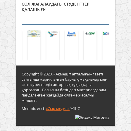
СОЛ ЖАҒАЛАУДАҒЫ СТУДЕНТТЕР
ҚАЛАШЫҒЫ
Copyright © 2020. «Ақмешіт апталығы» газеті
сайтында жарияланған барлық мақалалар мен
фотосуреттердің авторлық құқықтары
қорғалған. Басылым бетіндегі материалдарды
пайдаланған жағдайда сілтеме жасалуы
міндетті.
Меншік иесі:
«Сыр медиа»
ЖШС.