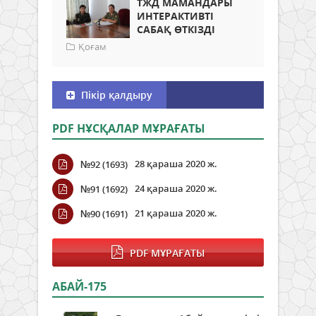
ТЖД МАМАНДАРЫ
ИНТЕРАКТИВТІ
САБАҚ ӨТКІЗДІ
Қоғам
Пікір қалдыру
PDF НҰСҚАЛАР МҰРАҒАТЫ
28 қараша 2020 ж.
№92 (1693)
24 қараша 2020 ж.
№91 (1692)
21 қараша 2020 ж.
№90 (1691)
PDF МҰРАҒАТЫ
АБАЙ-175