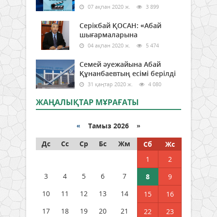
07 ақпан 2020 ж.
3 899
Серікбай ҚОСАН: «Абай
шығармаларына
04 ақпан 2020 ж.
5 474
Семей әуежайына Абай
Құнанбаевтың есімі берілді
31 қаңтар 2020 ж.
4 080
ЖАҢАЛЫҚТАР МҰРАҒАТЫ
«
Тамыз 2026 »
Дс
Сс
Ср
Бс
Жм
Сб
Жс
1
2
3
4
5
6
7
8
9
10
11
12
13
14
15
16
17
18
19
20
21
22
23