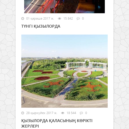
01 қараша 2017 ж.
15 842
0
ТҮНГІ ҚЫЗЫЛОРДА
28 қыркүйек 2017 ж.
18 544
0
ҚЫЗЫЛОРДА ҚАЛАСЫНЫҢ КӨРІКТІ
ЖЕРЛЕРІ