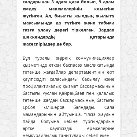
салдарынан 3 адам қаза болып, 9 адам
емдеу мекемелерінің көмегіне
жүгінген. Ал, биылғы жылдың жылыту
маусымында да түтінге және табиғи
газға улану дерегі тіркелген. Зардап
шеккендердің қатарында
жасөспірімдер де бар.
Бұл туралы өңірлік коммуникациялар
қызметінде өткен баспасөз мәслихатында
төтенше жағдайлар департаментінің өрт
қауіпсіздігі саласындағы бақылау және
профилактикалық қызмет басқармасының
бастығы Руслан Қайрақбаев пен қалалық
төтенше жағдай басқармасының бастығы
Ербол Әлішеров баяндады. Сала
мамандарының айтуынша, тілсіз жаудың
пайда болуына көбіне тұрғындардың
өртке қауіпсіздік ережелеріне
немқұрайлылық танытулары себеп екен. –