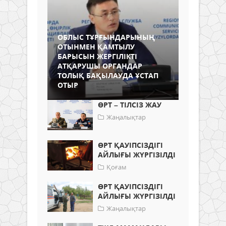
ОБЛЫС ТҰРҒЫНДАРЫНЫҢ
ОТЫНМЕН ҚАМТЫЛУ
БАРЫСЫН ЖЕРГІЛІКТІ
АТҚАРУШЫ ОРГАНДАР
ТОЛЫҚ БАҚЫЛАУДА ҰСТАП
ОТЫР
ӨРТ – ТІЛСІЗ ЖАУ
Жаңалықтар
ӨРТ ҚАУІПСІЗДІГІ
АЙЛЫҒЫ ЖҮРГІЗІЛДІ
Қоғам
ӨРТ ҚАУІПСІЗДІГІ
АЙЛЫҒЫ ЖҮРГІЗІЛДІ
Жаңалықтар