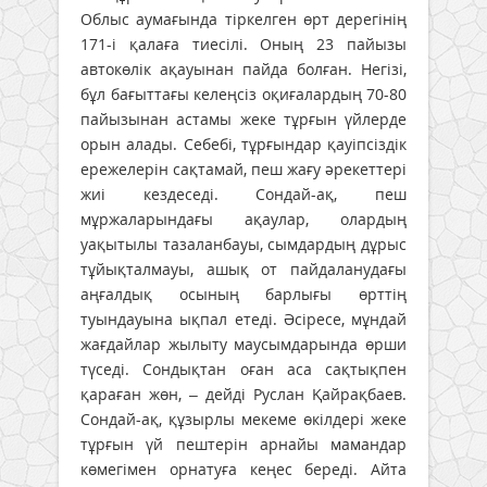
Облыс аумағында тіркелген өрт дерегінің
171-і қалаға тиесілі. Оның 23 пайызы
автокөлік ақауынан пайда болған. Негізі,
бұл бағыттағы келеңсіз оқиғалардың 70-80
пайызынан астамы жеке тұрғын үйлерде
орын алады. Себебі, тұрғындар қауіпсіздік
ережелерін сақтамай, пеш жағу әрекеттері
жиі кездеседі. Сондай-ақ, пеш
мұржаларындағы ақаулар, олардың
уақытылы тазаланбауы, сымдардың дұрыс
тұйықталмауы, ашық от пайдаланудағы
аңғалдық осының барлығы өрттің
туындауына ықпал етеді. Әсіресе, мұндай
жағдайлар жылыту маусымдарында өрши
түседі. Сондықтан оған аса сақтықпен
қараған жөн, – дейді Руслан Қайрақбаев.
Сондай-ақ, құзырлы мекеме өкілдері жеке
тұрғын үй пештерін арнайы мамандар
көмегімен орнатуға кеңес береді. Айта