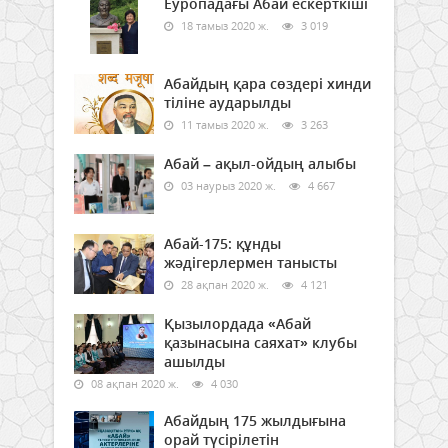
Еуропадағы Абай ескерткіші
18 тамыз 2020 ж.
3 019
Абайдың қара сөздері хинди
тіліне аударылды
11 тамыз 2020 ж.
3 263
Абай – ақыл-ойдың алыбы
03 наурыз 2020 ж.
4 667
Абай-175: құнды
жәдігерлермен танысты
28 ақпан 2020 ж.
4 121
Қызылордада «Абай
қазынасына саяхат» клубы
ашылды
08 ақпан 2020 ж.
4 030
Абайдың 175 жылдығына
орай түсірілетін