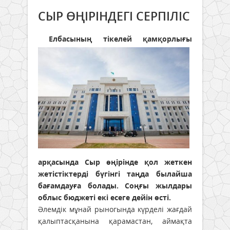
СЫР ӨҢІРІНДЕГІ СЕРПІЛІС
Елбасының тікелей қамқорлығы
арқасында Сыр өңірінде қол жеткен
жетістіктерді бүгінгі таңда былайша
бағамдауға болады. Соңғы жылдары
облыс бюджеті екі есеге дейін өсті.
Әлемдік мұнай рыногында күрделі жағдай
қалыптасқанына қарамастан, аймақта