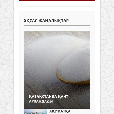
ҰҚСАС ЖАҢАЛЫҚТАР:
ҚАЗАҚСТАНДА ҚАНТ
АРЗАНДАДЫ
АҚИҚАТҚА