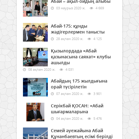
Абай – ақыл-ойдың алыбы
03 наурыз 2020 ж.
4 669
Абай-175: құнды
жәдігерлермен танысты
28 ақпан 2020 ж.
4 125
Қызылордада «Абай
қазынасына саяхат» клубы
ашылды
08 ақпан 2020 ж.
4 031
Абайдың 175 жылдығына
орай түсірілетін
07 ақпан 2020 ж.
3 901
Серікбай ҚОСАН: «Абай
шығармаларына
04 ақпан 2020 ж.
5 476
Семей әуежайына Абай
Құнанбаевтың есімі берілді