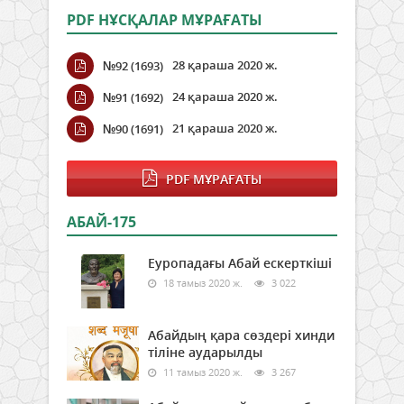
PDF НҰСҚАЛАР МҰРАҒАТЫ
28 қараша 2020 ж.
№92 (1693)
24 қараша 2020 ж.
№91 (1692)
21 қараша 2020 ж.
№90 (1691)
PDF МҰРАҒАТЫ
АБАЙ-175
Еуропадағы Абай ескерткіші
18 тамыз 2020 ж.
3 022
Абайдың қара сөздері хинди
тіліне аударылды
11 тамыз 2020 ж.
3 267