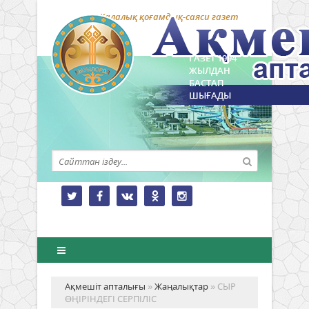
Қалалық қоғамдық-саяси газет
ГАЗЕТ 1994
ЖЫЛДАН
БАСТАП
ШЫҒАДЫ
Ақмешіт апталығы
»
Жаңалықтар
» СЫР
ӨҢІРІНДЕГІ СЕРПІЛІС