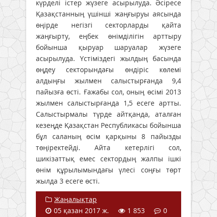
күрделі істер жүзеге асырылуда. Әсіресе
Қазақстанның үшінші жаңғыруы аясында
өңірде негізгі секторларды қайта
жаңғырту, еңбек өнімділігін арттыру
бойынша қыруар шаруалар жүзеге
асырылуда. Үстіміздегі жылдың басында
өңдеу секторындағы өндіріс көлемі
алдыңғы жылмен салыстырғанда 9,4
пайызға өсті. Ғажабы сол, оның өсімі 2013
жылмен салыстырғанда 1,5 есеге артты.
Салыстырмалы түрде айтқанда, аталған
кезеңде Қазақстан Республикасы бойынша
бұл саланың өсім қарқыны 8 пайызды
төңіректейді. Айта кетерлігі сол,
шикізаттық емес сектордың жалпы ішкі
өнім құрылымындағы үлесі соңғы төрт
жылда 3 есеге өсті.
Жаңалықтар
05 қазан 2017 ж.
1 853
0