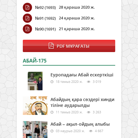
28 қараша 2020 ж.
№92 (1693)
24 қараша 2020 ж.
№91 (1692)
21 қараша 2020 ж.
№90 (1691)
PDF МҰРАҒАТЫ
АБАЙ-175
Еуропадағы Абай ескерткіші
18 тамыз 2020 ж.
3 019
Абайдың қара сөздері хинди
тіліне аударылды
11 тамыз 2020 ж.
3 263
Абай – ақыл-ойдың алыбы
03 наурыз 2020 ж.
4 667