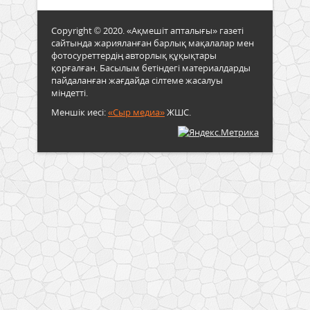
Copyright © 2020. «Ақмешіт апталығы» газеті
сайтында жарияланған барлық мақалалар мен
фотосуреттердің авторлық құқықтары
қорғалған. Басылым бетіндегі материалдарды
пайдаланған жағдайда сілтеме жасалуы
міндетті.
Меншік иесі:
«Сыр медиа»
ЖШС.