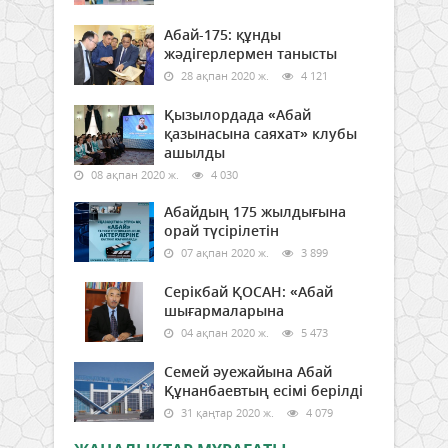
Абай-175: құнды
жәдігерлермен танысты
28 ақпан 2020 ж.
4 121
Қызылордада «Абай
қазынасына саяхат» клубы
ашылды
08 ақпан 2020 ж.
4 030
Абайдың 175 жылдығына
орай түсірілетін
07 ақпан 2020 ж.
3 899
Серікбай ҚОСАН: «Абай
шығармаларына
04 ақпан 2020 ж.
5 473
Семей әуежайына Абай
Құнанбаевтың есімі берілді
31 қаңтар 2020 ж.
4 079