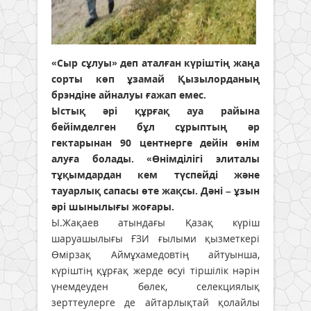
«Сыр сұлуы» деп аталған күріштің жаңа
сорты көп ұзамай Қызылорданың
брэндіне айналуы ғажап емес.
Ыстық әрі құрғақ ауа райына
бейімделген бұл сұрыптың әр
гектарынан 90 центнерге дейін өнім
алуға болады. «Өнімділігі элиталы
тұқымдардан кем түспейді және
тауарлық сапасы өте жақсы. Дәні – ұзын
әрі шынылығы жоғары.
Ы.Жақаев атындағы Қазақ күріш
шаруашылығы ҒЗИ ғылыми қызметкері
Өмірзақ Аймұхамедовтің айтуынша,
күріштің құрғақ жерде өсуі тіршілік нәрін
үнемдеуден бөлек, селекциялық
зерттеулерге де айтарлықтай қолайлы