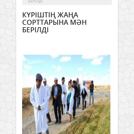
БЕРІЛДІ
КҮРІШТІҢ ЖАҢА
СОРТТАРЫНА МӘН
БЕРІЛДІ