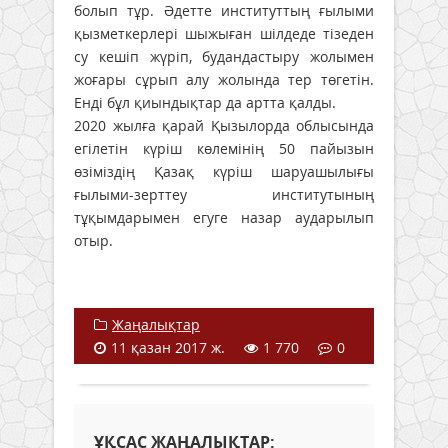
болып тұр. Әдетте институттың ғылыми
қызметкерлері шыжыған шілдеде тізеден
су кешіп жүріп, будандастыру жолымен
жоғары сұрып алу жолында тер төгетін.
Енді бұл қиындықтар да артта қалды.
2020 жылға қарай Қызылорда облысында
егілетін күріш көлемінің 50 пайызын
өзіміздің Қазақ күріш шаруашылығы
ғылыми-зерттеу институтының
тұқымдарымен егуге назар аударылып
отыр.
Жаңалықтар
11 қазан 2017 ж.
1 770
0
ҰҚСАС ЖАҢАЛЫҚТАР: