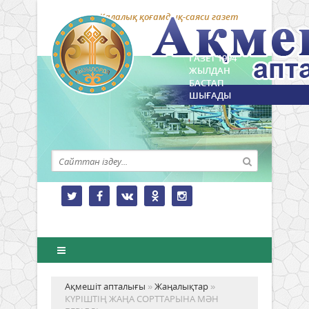
Қалалық қоғамдық-саяси газет
ГАЗЕТ 1994
ЖЫЛДАН
БАСТАП
ШЫҒАДЫ
Ақмешіт апталығы
»
Жаңалықтар
»
КҮРІШТІҢ ЖАҢА СОРТТАРЫНА МӘН