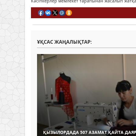
Кәсіпкерлер мемлекет тарапынан жасалып жатқан
ҰҚСАС ЖАҢАЛЫҚТАР:
ҚЫЗЫЛОРДАДА 507 АЗАМАТ ҚАЙТА ДАЯ