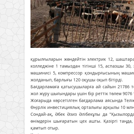
құрылғыларын жөндейтін электрик 12, шаштар
колледжіне 1 тамыздан тігінші 15, аспазшы 3
машинисі 5, компрессор қондырғысының машин
жолданып, барлығы 120 оқушы оқып бітірді.
Бағдарламаға қатысушыларға ай сайын 21786 т
жол жүру шығындары үшін бір реттік төлем 9076 
Жоғарыда көрсетілген бағдарлама аясында Телі
Өңірлік инвестициялық орталығы арқылы 10 млн.
Сондай-ақ, Әбек Әзиз Әлібекұлы да "Қызылорд
өнімдерін шығаратын цех ашты. Қазіргі таңда
қамтып отыр.