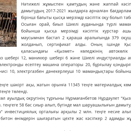
Нәтижелі жұмыспен қамтудың және жаппай кәсіпк
дамытудың 2017-2021 жылдарға арналған бағдарла
бірінші бағыты қысқа мерзімді кәсіптік оқу болып та
Осыған орай, биыл Шиелі ауданында түрлі мама
бойынша қысқа мерзімді кәсіптік курстар аш
маусымнан бастап 2 қараша аралығында 379 оқуш
жолданып, сертификат алды. Оның ішінде Қы
қаласындағы «Қызмет» көледжінің автокөлік
аз шебері 12, маникюр шебері 6 және Шиелі индустриалды а
0, электронды есептеу машина операторы 20, бұрғылау қонды
исі 10, электргазбен дәнекерлеуші 10 мамандықтары бойынш
еңге шәкірт ақы, жатын орынға 11345 теңге материалдық кө
теңге төленді.
көл ауылдық округінің тұрғыны Нұрмағанбетов Нұрдәулет "Қы
 теңгеге 58 бас сиыр алып, бүгінде мал шаруашылығын дамыту
а" инвестициялық орталығы арқылы 2 млн. теңге несие алып
, битон өнімдерін шығаратын цехте жас кәсіпкер 2 адамды 