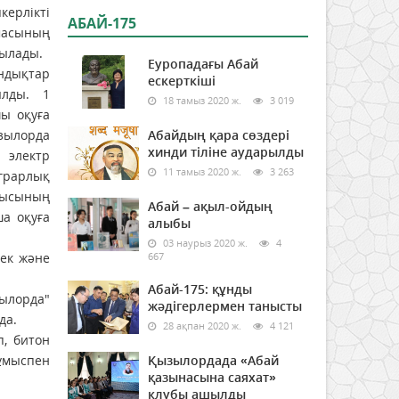
ерлікті
АБАЙ-175
масының
былады.
Еуропадағы Абай
ндықтар
ескерткіші
ылды. 1
18 тамыз 2020 ж.
3 019
ы оқуға
зылорда
Абайдың қара сөздері
хинди тіліне аударылды
 электр
11 тамыз 2020 ж.
3 263
грарлық
рғысының
Абай – ақыл-ойдың
а оқуға
алыбы
03 наурыз 2020 ж.
4
мек және
667
Абай-175: құнды
зылорда"
жәдігерлермен танысты
да.
28 ақпан 2020 ж.
4 121
, битон
жұмыспен
Қызылордада «Абай
қазынасына саяхат»
клубы ашылды