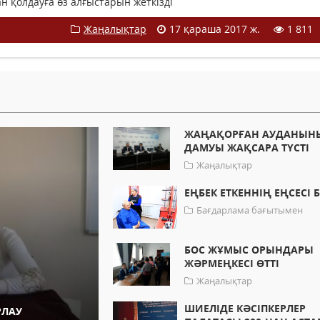
 қолдауға өз алғыстарын жеткізді
Жаңалықтар
17 қараша 2017 ж.
1 811
ЖАҢАҚОРҒАН АУДАНЫН
ДАМУЫ ЖАҚСАРА ТҮСТІ
Жаңалықтар
ЕҢБЕК ЕТКЕННІҢ ЕҢСЕСІ 
Бағдарлама бағытымен
БОС ЖҰМЫС ОРЫНДАРЫ
ЖӘРМЕҢКЕСІ ӨТТІ
Жаңалықтар
ШИЕЛІДЕ КӘСІПКЕРЛЕР
РЛАУ