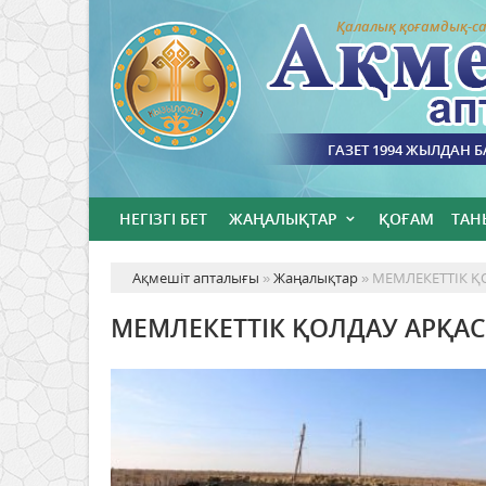
Қалалық қоғамдық-са
ГАЗЕТ 1994 ЖЫЛДАН 
НЕГІЗГІ БЕТ
ЖАҢАЛЫҚТАР
ҚОҒАМ
ТАН
Ақмешіт апталығы
»
Жаңалықтар
» МЕМЛЕКЕТТІК Қ
МЕМЛЕКЕТТІК ҚОЛДАУ АРҚАС