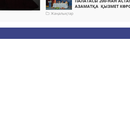
ПАЛАТАСЫ 200-НАН АСТ
АЗАМАТҚА ҚЫЗМЕТ КӨРС
Жаңалықтар