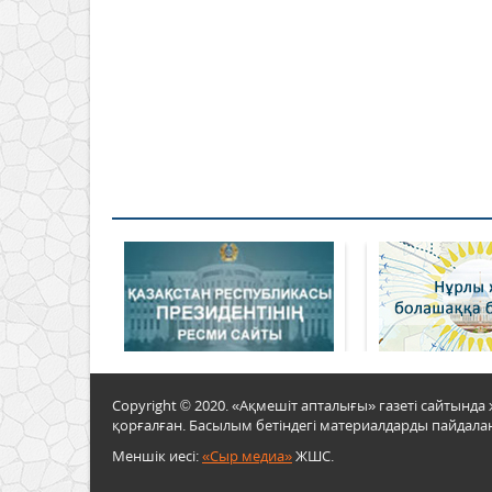
Copyright © 2020. «Ақмешіт апталығы» газеті сайтын
қорғалған. Басылым бетіндегі материалдарды пайдалан
Меншік иесі:
«Сыр медиа»
ЖШС.