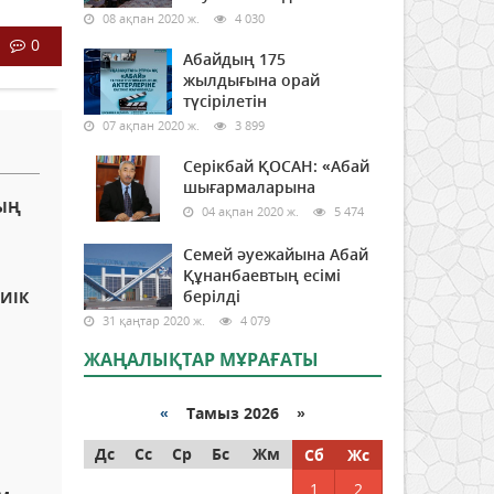
08 ақпан 2020 ж.
4 030
0
Абайдың 175
жылдығына орай
түсірілетін
07 ақпан 2020 ж.
3 899
Серікбай ҚОСАН: «Абай
шығармаларына
ЫҢ
04 ақпан 2020 ж.
5 474
Семей әуежайына Абай
Құнанбаевтың есімі
берілді
БИІК
31 қаңтар 2020 ж.
4 079
ЖАҢАЛЫҚТАР МҰРАҒАТЫ
«
Тамыз 2026 »
Дс
Сс
Ср
Бс
Жм
Сб
Жс
1
2