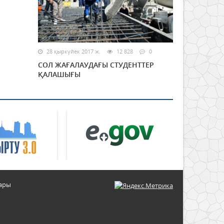
28 қыркүйек 2017 ж.
12 828
0
СОЛ ЖАҒАЛАУДАҒЫ СТУДЕНТТЕР
ҚАЛАШЫҒЫ
тары