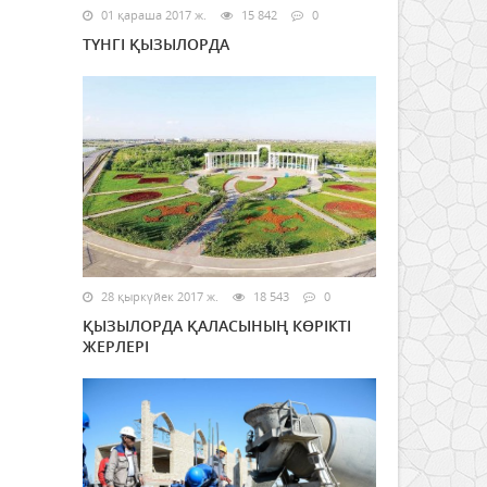
01 қараша 2017 ж.
15 842
0
ТҮНГІ ҚЫЗЫЛОРДА
28 қыркүйек 2017 ж.
18 543
0
ҚЫЗЫЛОРДА ҚАЛАСЫНЫҢ КӨРІКТІ
ЖЕРЛЕРІ