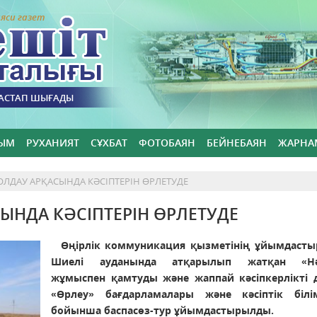
яси газет
БАСТАП ШЫҒАДЫ
ЫМ
РУХАНИЯТ
СҰХБАТ
ФОТОБАЯН
БЕЙНЕБАЯН
ЖАРНА
ОЛДАУ АРҚАСЫНДА КӘСІПТЕРІН ӨРЛЕТУДЕ
ЫНДА КӘСІПТЕРІН ӨРЛЕТУДЕ
Өңірлік коммуникация қызметінің ұйымдаст
Шиелі ауданында атқарылып жатқан «Нә
жұмыспен қамтуды және жаппай кәсіпкерлікті 
«Өрлеу» бағдарламалары және кәсіптік біл
бойынша баспасөз-тур ұйымдастырылды.