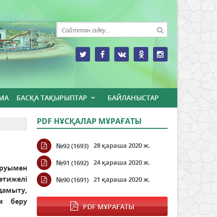
МА
БАСҚА ТАҚЫРЫПТАР
БАЙЛАНЫСТАР
PDF НҰСҚАЛАР МҰРАҒАТЫ
28 қараша 2020 ж.
№92 (1693)
24 қараша 2020 ж.
№91 (1692)
ыруымен
тижелі
21 қараша 2020 ж.
№90 (1691)
дамыту,
ім беру
PDF МҰРАҒАТЫ