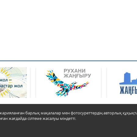
да жарияланған барлық мақалалар мен фотосуреттердің авторлық құқық
ған жағдайда сілтеме жасалуы міндетті.