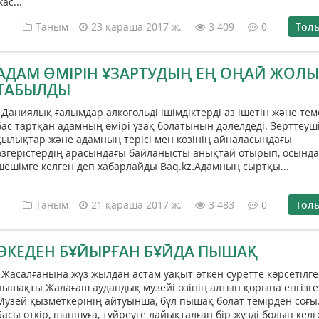
жас...
Таным
23 қараша 2017 ж.
3 409
0
Тол
АДАМ ӨМІРІН ҰЗАРТУДЫҢ ЕҢ ОҢАЙ ЖОЛЫ
ТАБЫЛДЫ
Даниялық ғалымдар алкогольді ішімдіктерді аз ішетін және тем
бас тартқан адамның өмірі ұзақ болатынын дәлелдеді. Зерттеуш
қылықтар және адамның терісі мен көзінің айналасындағы
өзгерістердің арасындағы байланысты анықтай отырып, осынд
шешімге келген деп хабарлайды Baq.kz.Адамның сыртқы...
Таным
21 қараша 2017 ж.
3 483
0
Тол
ӘКЕДЕН БҰЙЫРҒАН БҰЙДА ПЫШАҚ
Жасалғанына жүз жылдан астам уақыт өткен суретте көрсетілге
пышақты Жалағаш аудандық музейі өзінің алтын қорына енгізге
Музей қызметкерінің айтуынша, бұл пышақ болат темірден соғы
Басы өткір, шаншуға, түйреуге лайықталған бір жүзді болып келг