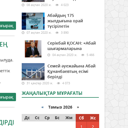
08 ақпан 2020 ж.
4 023
Абайдың 175
жылдығына орай
ығырақ
түсірілетін
07 ақпан 2020 ж.
3 890
ЛЕҢ
Серікбай ҚОСАН: «Абай
шығармаларына
04 ақпан 2020 ж.
5 466
ылуда.
Семей әуежайына Абай
еттік
Құнанбаевтың есімі
берілді
.
31 қаңтар 2020 ж.
4 073
ЖАҢАЛЫҚТАР МҰРАҒАТЫ
ығырақ
«
Тамыз 2026 »
Дс
Сс
Ср
Бс
Жм
Сб
Жс
ІРДІ
1
2