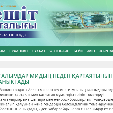
яси газет
БАСТАП ШЫҒАДЫ
ЫМ
РУХАНИЯТ
СҰХБАТ
ФОТОБАЯН
БЕЙНЕБАЯН
ЖАРНА
ҒАЛЫМДАР МИДЫҢ НЕДЕН ҚАРТАЯТЫНЫН
АНЫҚТАДЫ
Вашингтондағы Аллен ми зерттеу институтының ғалымдары ад
миының қартаюы мен когнитив мүмкіндіктерінің төмендеуі
қантамырларына шытыра мен нейрофибриллярлық түйіндердің
жиналып қалуынан және гендердің белсенділігінің төмендеуіне
болатынын анықтады, - деп хабарлайды Lenta.ru.Ғалымдар 65 п