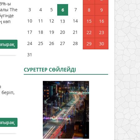
49%-ы
ралы The
3
4
5
7
6
8
9
үгінде
10
11
12
14
13
15
16
ң көп
17
18
19
20
21
22
23
24
25
26
27
28
29
30
ығырақ
31
СУРЕТТЕР СӨЙЛЕЙДI
р
 беріп,
ығырақ