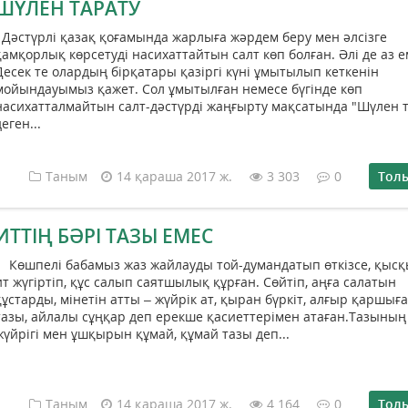
ШҮЛЕН ТАРАТУ
Дәстүрлі қазақ қоғамында жарлыға жәрдем беру мен әлсізге
қамқорлық көрсетуді насихаттайтын салт көп болған. Әлі де аз е
Десек те олардың бірқатары қазіргі күні ұмытылып кеткенін
мойындауымыз қажет. Сол ұмытылған немесе бүгінде көп
насихатталмайтын салт-дәстүрді жаңғырту мақсатында "Шүлен т
деген...
Таным
14 қараша 2017 ж.
3 303
0
Тол
ИТТІҢ БӘРІ ТАЗЫ ЕМЕС
Көшпелі бабамыз жаз жайлауды той-думандатып өткізсе, қысқ
ит жүгіртіп, құс салып саятшылық құрған. Сөйтіп, аңға салатын
құстарды, мінетін атты – жүйрік ат, қыран бүркіт, алғыр қаршыға
тазы, айлалы сұңқар деп ерекше қасиеттерімен атаған.Тазының
жүйрігі мен ұшқырын құмай, құмай тазы деп...
Таным
14 қараша 2017 ж.
4 164
0
Тол