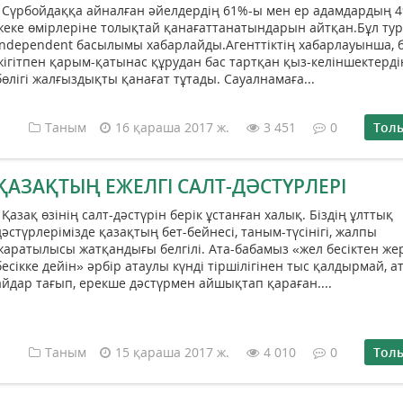
Сүрбойдаққа айналған әйелдердің 61%-ы мен ер адамдардың 
жеке өмірлеріне толықтай қанағаттанатындарын айтқан.Бұл ту
Independent басылымы хабарлайды.Агенттіктің хабарлауынша, б
жігітпен қарым-қатынас құрудан бас тартқан қыз-келіншектерді
бөлігі жалғыздықты қанағат тұтады. Сауалнамаға...
Таным
16 қараша 2017 ж.
3 451
0
Тол
ҚАЗАҚТЫҢ ЕЖЕЛГІ САЛТ-ДӘСТҮРЛЕРІ
Қазақ өзінің салт-дәстүрін берік ұстанған халық. Біздің ұлттық
дәстүрлерімізде қазақтың бет-бейнесі, таным-түсінігі, жалпы
жаратылысы жатқандығы белгілі. Ата-бабамыз «жел бесіктен же
бесікке дейін» әрбір атаулы күнді тіршілігінен тыс қалдырмай, ат
айдар тағып, ерекше дәстүрмен айшықтап қараған....
Таным
15 қараша 2017 ж.
4 010
0
Тол