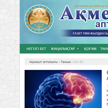
Қалалық қоғамдық-са
ГАЗЕТ 1994 ЖЫЛДАН 
НЕГІЗГІ БЕТ
ЖАҢАЛЫҚТАР
ҚОҒАМ
ТАН
Ақмешіт апталығы
»
Таным
» Бет 65