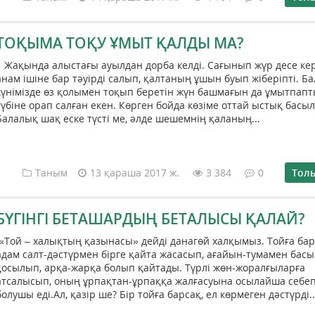
ТОҚЫМА ТОҚУ ҰМЫТ ҚАЛДЫ МА?
Жақында алыстағы ауылдан дорба келді. Сағынып жүр десе кер
анам ішіне бар тәуірді салып, қалтаның ұшын буып жіберіпті. Ба
күнімізде өз қолымен тоқып беретін жүн башмағын да ұмытпапт
түбіне орап салған екен. Көрген бойда көзіме оттай ыстық басы
Балалық шақ еске түсті ме, әлде шешемнің қаланың...
Таным
13 қараша 2017 ж.
3 384
0
Тол
БҮГІНГІ БЕТАШАРДЫҢ БЕТАЛЫСЫ ҚАЛАЙ?
«Той – халықтың қазынасы» дейді данагөй халқымыз. Тойға бар
адам салт-дәстүрмен бірге қайта жасасып, ағайын-тумамен басы
қосылып, арқа-жарқа болып қайтады. Түрлі жөн-жоралғыларға
атсалысып, оның ұрпақтан-ұрпаққа жалғасуына осылайша себе
болушы еді.Ал, қазір ше? Бір тойға барсақ, ел көрмеген дәстүрді..