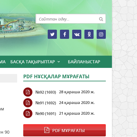
МА
БАСҚА ТАҚЫРЫПТАР
БАЙЛАНЫСТАР
PDF НҰСҚАЛАР МҰРАҒАТЫ
28 қараша 2020 ж.
№92 (1693)
24 қараша 2020 ж.
№91 (1692)
ам
21 қараша 2020 ж.
№90 (1691)
н
PDF МҰРАҒАТЫ
ен 90