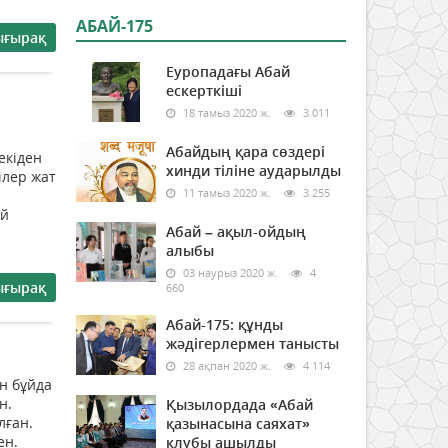
АБАЙ-175
ығырақ
Еуропадағы Абай
ескерткіші
18 тамыз 2020 ж.
3 011
Абайдың қара сөздері
екіден
хинди тіліне аударылды
ілер жат
11 тамыз 2020 ж.
3 255
ай
Абай – ақыл-ойдың
алыбы
03 наурыз 2020 ж.
4
ығырақ
660
Абай-175: құнды
жәдігерлермен танысты
28 ақпан 2020 ж.
4 114
н бұйда
н.
Қызылордада «Абай
лған.
қазынасына саяхат»
ен.
клубы ашылды