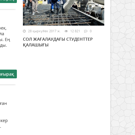
ек,
28 қыркүйек 2017 ж.
12 821
0
ла
СОЛ ЖАҒАЛАУДАҒЫ СТУДЕНТТЕР
ы. Ең
ҚАЛАШЫҒЫ
лды.
ығырақ
ған
пкер
.