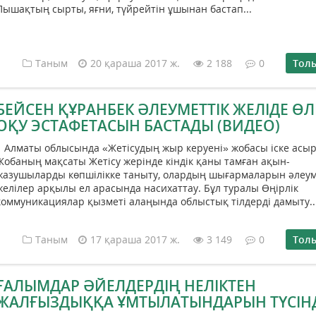
Пышақтың сырты, яғни, түйрейтін ұшынан бастап...
Таным
20 қараша 2017 ж.
2 188
0
Тол
БЕЙСЕН ҚҰРАНБЕК ӘЛЕУМЕТТІК ЖЕЛІДЕ Ө
ОҚУ ЭСТАФЕТАСЫН БАСТАДЫ (ВИДЕО)
Алматы облысында «Жетісудың жыр керуені» жобасы іске асыр
Жобаның мақсаты Жетісу жерінде кіндік қаны тамған ақын-
жазушыларды көпшілікке таныту, олардың шығармаларын әлеум
желілер арқылы ел арасында насихаттау. Бұл туралы Өңірлік
коммуникациялар қызметі алаңында облыстық тілдерді дамыту..
Таным
17 қараша 2017 ж.
3 149
0
Тол
ҒАЛЫМДАР ӘЙЕЛДЕРДІҢ НЕЛІКТЕН
ЖАЛҒЫЗДЫҚҚА ҰМТЫЛАТЫНДАРЫН ТҮСІНД